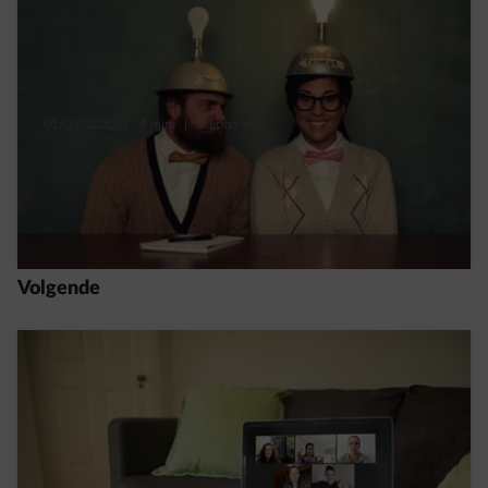
01/09/2020
|
4 min.
|
Laetitia M.
Elektriciteit: prijs, kWh, productie en
leveranciers
Read more
Volgende