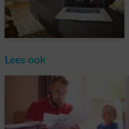
30/04/2020
|
1 min.
|
Daphné C.
10 verrassende online activiteiten sinds het
coronavirus
Read more
Lees ook
01/10/2020
|
1 min.
|
Laetitia M.
Hoe wordt het bedrag van je