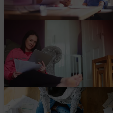
voorschotfactuur voor energie berekend?
05/11/2021
|
1 min.
|
Laetitia M.
Wat zit er in je energiefactuur in
Vlaanderen?