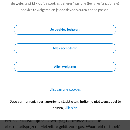
het om alle energiecontracten? Een woordje uitleg ...
de website of klik op "Je cookies beheren" om alle (behalve functionele)
cookies te weigeren en je cookievoorkeuren aan te passen.
Je cookies beheren
Alles accepteren
Alles weigeren
Lijst van alle cookies
Deze banner registreert anonieme statistieken. Indien je niet wenst deel te
nemen,
klik hier.
Het is de laatste tijd vaak voorpaginanieuws: ‘Dalende
elektriciteitsprijzen!’ Hetzelfde geldt voor gas. Waarheid of fabel?