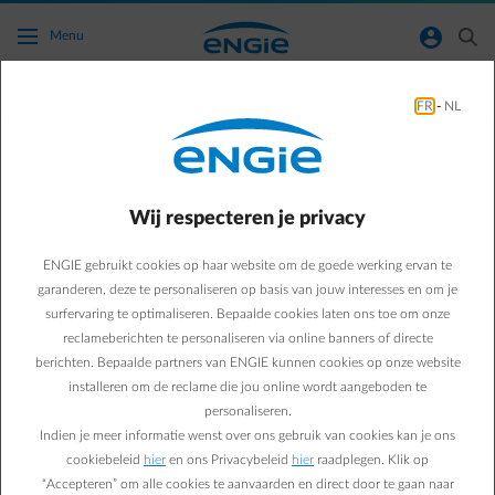
Ga naar de hoofdinhoud
normal-account-circle
search
Menu
Allerlei
FR
-
NL
Green & Smart Home
Allerlei
De elektriciteits- en
Wij respecteren je privacy
gasprijzen zijn gedaald
ENGIE gebruikt cookies op haar website om de goede werking ervan te
garanderen, deze te personaliseren op basis van jouw interesses en om je
surfervaring te optimaliseren. Bepaalde cookies laten ons toe om onze
Laetitia M.
reclameberichten te personaliseren via online banners of directe
berichten. Bepaalde partners van ENGIE kunnen cookies op onze website
13/05/2020
·
1 min
installeren om de reclame die jou online wordt aangeboden te
personaliseren.
De energieprijzen – elektriciteit en gas – namen een flinke
Indien je meer informatie wenst over ons gebruik van cookies kan je ons
duik. Dat komt uiteraard door de coronacrisis, maar er zijn
cookiebeleid
hier
en ons Privacybeleid
hier
raadplegen. Klik op
ook andere redenen. Hoe merk je dat op je factuur? Gaat
“Accepteren” om alle cookies te aanvaarden en direct door te gaan naar