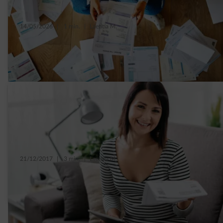
14/05/2026
|
1 min.
|
Laetitia M.
Waar betaal je voor op je stroomfactuur in
Brussel?
21/12/2017
|
3 min.
|
Laetitia M.
Eerste appartement: waarop letten voor je
energiecontract