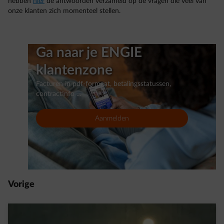
hebben
hier
de antwoorden verzameld op de vragen die veel van
onze klanten zich momenteel stellen.
Ga naar je ENGIE
klantenzone
Facturen in pdf-formaat, betalingsstatussen,
contractinfo ...
Aanmelden
Vorige