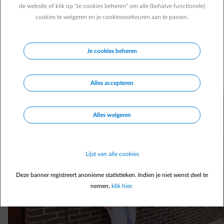
de website of klik op "Je cookies beheren" om alle (behalve functionele)
Meer dan 15 000 Belgische gezinnen kozen al voor
cookies te weigeren en je cookievoorkeuren aan te passen.
Empower Flextime en zijn SUPER-DALuren. De cijfers
liegen er dan ook niet om: 45% van hun verbruik gebeurt in
de goedkoopste SUPER DALuren, met als resultaat een
Je cookies beheren
lagere factuur en een ontlast elektriciteitsnet. Jouw beurt
om te kiezen voor Empower Flextime?
Alles accepteren
Alles weigeren
Lijst van alle cookies
Deze banner registreert anonieme statistieken. Indien je niet wenst deel te
nemen,
klik hier.