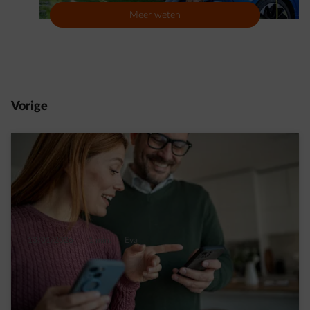
Meer weten
Vorige
13/01/2026
|
1 min.
|
Eva
6 tips: hoe haal je alles uit de nieuwe
tijdzones in het tweevoudig uurtarief in
Wallonië