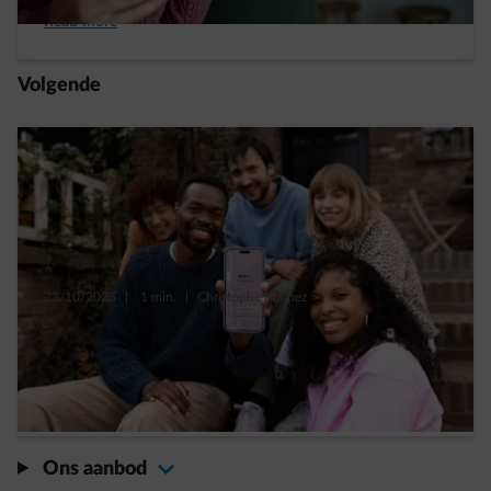
Read more
Volgende
23/10/2025
|
1 min.
|
Christophe Rochez
Energiescore: jouw energieverbruik
beoordeeld, van A tot E
Read more
Ons aanbod