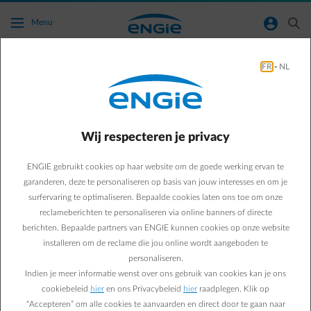
Ga naar de hoofdinhoud
normal-account-circle
search
Menu
Bespaartips
FR
-
NL
Green & Smart Home
Bespaartips
Leveren de SUPER-
Wij respecteren je privacy
DALuren van Empower
ENGIE gebruikt cookies op haar website om de goede werking ervan te
garanderen, deze te personaliseren op basis van jouw interesses en om je
Flextime nu echt voordeel
surfervaring te optimaliseren. Bepaalde cookies laten ons toe om onze
reclameberichten te personaliseren via online banners of directe
op?
berichten. Bepaalde partners van ENGIE kunnen cookies op onze website
installeren om de reclame die jou online wordt aangeboden te
personaliseren.
Indien je meer informatie wenst over ons gebruik van cookies kan je ons
Kristof C.
cookiebeleid
hier
en ons Privacybeleid
hier
raadplegen. Klik op
12/01/2026
·
1 min
“Accepteren” om alle cookies te aanvaarden en direct door te gaan naar