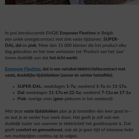
In juni introduceerde ENGIE
Empower Flextime
in België:
een uniek energiecontract met drie vaste tijdzones:
SUPER-
DAL, dal
en
piek
. Meer dan 15 000 klanten die het product elke
dag gebruiken en het mee verkoezen tot ‘Product van het Jaar’
tonen duidelijk aan dat
het écht werkt.
Empower Flextime
, dat is een variabel elektriciteitscontract met
vaste, duidelijke tijdsblokken (zomer én winter hetzelfde):
SUPER-DAL
: weekdagen
1-7u
; weekend
1-7u
én
11-17u
.
Dal:
weekdagen
11-17u en 22-1u;
weekend
7-11u en 17-1u
Piek
: overige uren (
geen
piekuren in het weekend)
Met deze
vaste tijdsblokken
plan je je toestellen één keer goed in—
en laat je ze verder hun werk doen. Het geeft je zelf ook een
duidelijk kader van wanneer je elektriciteit het goedkoopste is. Dat
geeft
comfort en gemoedsrust
, ook als je geen tijd of interesse hebt
om marktprijzen continu op te volgen.