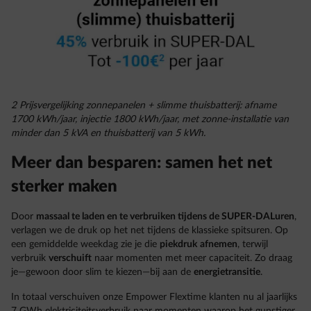
2 Prijsvergelijking zonnepanelen + slimme thuisbatterij: afname
1700 kWh/jaar, injectie 1800 kWh/jaar, met zonne-installatie van
minder dan 5 kVA en thuisbatterij van 5 kWh.
Meer dan besparen: samen het net
sterker maken
Door
massaal te laden en te verbruiken tijdens de SUPER-DALuren
,
verlagen we de druk op het net tijdens de klassieke spitsuren. Op
een gemiddelde weekdag zie je die
piekdruk
afnemen
, terwijl
verbruik
verschuift
naar momenten met meer capaciteit. Zo draag
je—gewoon door slim te kiezen—bij aan de
energietransitie
.
In totaal verschuiven onze Empower Flextime klanten nu al jaarlijks
7 GWh elektriciteitsverbruik naar momenten waarop het gunstiger