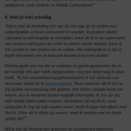
2
analyseren, zoals Greenly of Mobile Carbonalyser.
”
4. Voel je niet schuldig
“Het is niet de bedoeling om van de ene dag op de andere een
onberispelijke actieve consument te worden. Ik probeer plastic
uiteraard zoveel mogelijk te vermijden, maar als ik in de supermarkt
een product wil kopen dat enkel in plastic wordt verpakt, koop ik
het zonder er een drama van te maken. Het belangrijkste is dat je
jezelf informeert om zo bewuste keuzes te kunnen maken.”
Moenia geeft ook toe dat ze ondanks de goede gewoontes die ze
de voorbije drie jaar heeft aangenomen, nog een lange weg te gaan
heeft.
“Ik ben momenteel erg geïnteresseerd in het verbruik van
duurzaam water en in
groene energie
. Twee aspecten die ik tot nu
toe buiten beschouwing heb gelaten. Het thema energie boeit me
enorm, dus ik verzamel zoveel mogelijk informatie. Ik zou op dat
vlak enkele kleine zaken moeten veranderen bij mij thuis, maar
aangezien ik nog bij mijn ouders woon, beslis ik daar niet alleen over
(lacht). Maar als ik alleen ga wonen, weet ik meteen wat de beste
opties zijn!”
Wil je net als Moenia een groenere en duurzamere toekomst