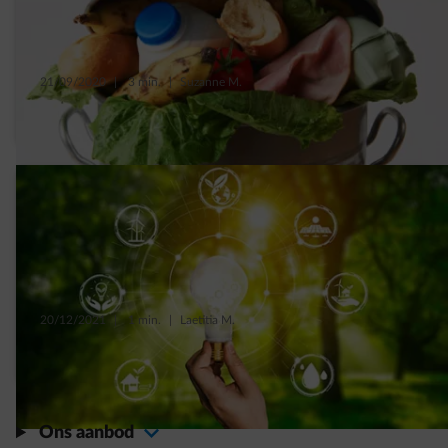
21/09/2020
|
3 min.
|
Suzanne M.
5 tips om als gezin zonder afval te leven
20/12/2021
|
1 min.
|
Laetitia M.
Is jouw groene energie hernieuwbaar?
Ons aanbod