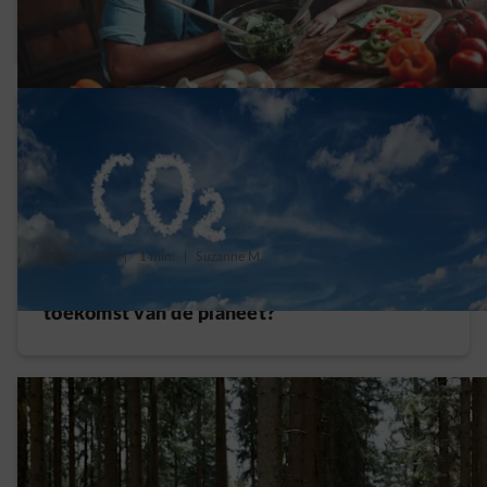
neutraal leven
29/04/2020
|
1 min.
|
Suzanne M.
Is CO2-neutraal zijn de oplossing voor de
toekomst van de planeet?