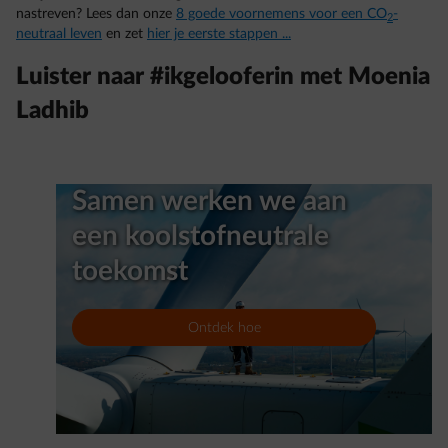
nastreven? Lees dan onze
8 goede voornemens voor een CO
-
2
neutraal leven
en zet
hier je eerste stappen ...
Luister naar #ikgelooferin met Moenia
Ladhib
Samen werken we aan
een koolstofneutrale
toekomst
Ontdek hoe