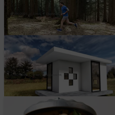
07/04/2025
|
1 min.
|
Daphné C.
10 tips om milieuvriendelijk te sporten
17/02/2020
|
3 min.
|
Suzanne M.
Wonen in een tiny house van 20m²