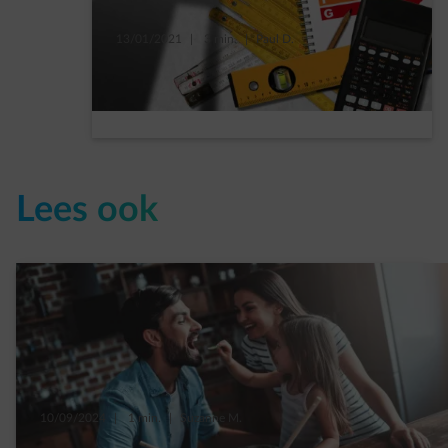
13/01/2021
|
3 min.
|
Paul D.
BEN-bouwen is verplicht in 2021
Read more
Lees ook
10/09/2024
|
1 min.
|
Suzanne M.
8 goede voornemens voor een CO2-