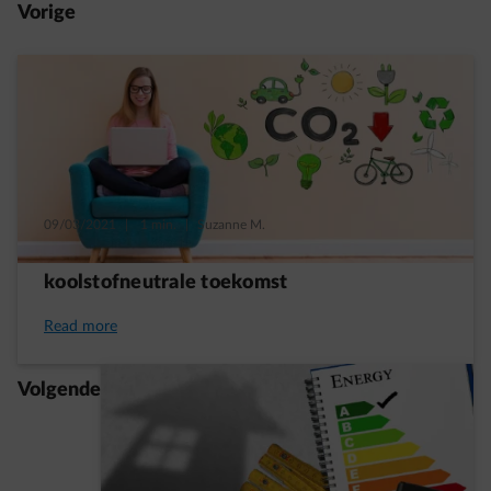
Vorige
09/03/2021
|
1 min.
|
Suzanne M.
72% van de Belgen wil meewerken aan een
koolstofneutrale toekomst
Read more
Volgende