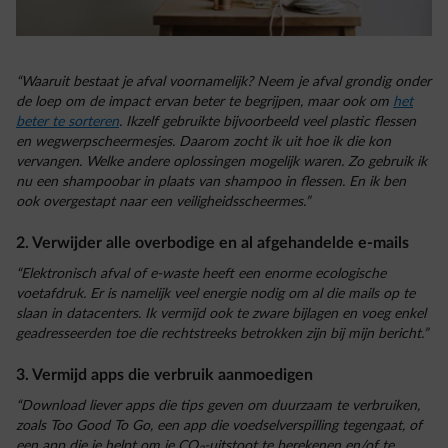
“Waaruit bestaat je afval voornamelijk? Neem je afval grondig onder
de loep om de impact ervan beter te begrijpen, maar ook om
het
beter te sorteren
. Ikzelf gebruikte bijvoorbeeld veel plastic flessen
en wegwerpscheermesjes. Daarom zocht ik uit hoe ik die kon
vervangen. Welke andere oplossingen mogelijk waren. Zo gebruik ik
nu een shampoobar in plaats van shampoo in flessen. En ik ben
ook overgestapt naar een veiligheidsscheermes.”
2. Verwijder alle overbodige en al afgehandelde e-mails
“Elektronisch afval of e-waste heeft een enorme ecologische
voetafdruk. Er is namelijk veel energie nodig om al die mails op te
slaan in datacenters. Ik vermijd ook te zware bijlagen en voeg enkel
geadresseerden toe die rechtstreeks betrokken zijn bij mijn bericht.”
3. Vermijd apps die verbruik aanmoedigen
“Download liever apps die tips geven om duurzaam te verbruiken,
zoals
Too Good To Go
, een app die voedselverspilling tegengaat, of
een app die je helpt om je CO
-uitstoot te berekenen en/of te