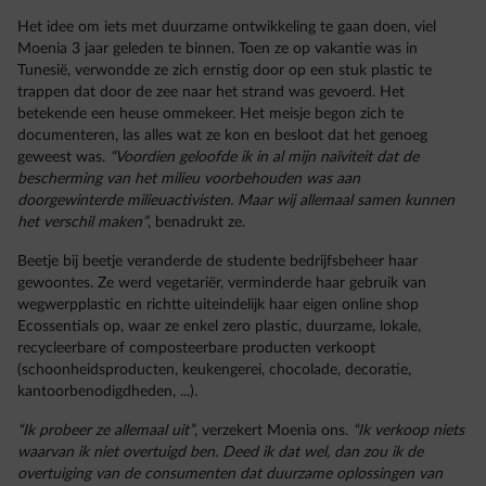
Het idee om iets met duurzame ontwikkeling te gaan doen, viel
Moenia 3 jaar geleden te binnen. Toen ze op vakantie was in
Tunesië, verwondde ze zich ernstig door op een stuk plastic te
trappen dat door de zee naar het strand was gevoerd. Het
betekende een heuse ommekeer. Het meisje begon zich te
documenteren, las alles wat ze kon en besloot dat het genoeg
geweest was.
“Voordien geloofde ik in al mijn naïviteit dat de
bescherming van het milieu voorbehouden was aan
doorgewinterde milieuactivisten. Maar wij allemaal samen kunnen
het verschil maken”
, benadrukt ze.
Beetje bij beetje veranderde de studente bedrijfsbeheer haar
gewoontes. Ze werd vegetariër, verminderde haar gebruik van
wegwerpplastic en richtte uiteindelijk haar eigen online shop
Ecossentials op, waar ze enkel zero plastic, duurzame, lokale,
recycleerbare of composteerbare producten verkoopt
(schoonheidsproducten, keukengerei, chocolade, decoratie,
kantoorbenodigdheden, ...).
“Ik probeer ze allemaal uit”
, verzekert Moenia ons.
“Ik verkoop niets
waarvan ik niet overtuigd ben.
Deed ik dat wel, dan zou ik de
overtuiging van de consumenten dat duurzame oplossingen van