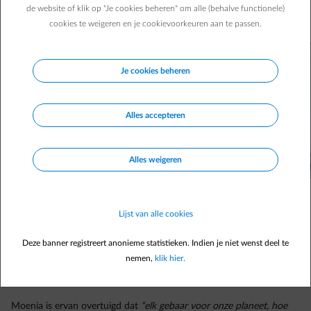
zij – wil engageren voor een meer koolstofneutrale
de website of klik op "Je cookies beheren" om alle (behalve functionele)
toekomst.
cookies te weigeren en je cookievoorkeuren aan te passen.
Je cookies beheren
Alles accepteren
Alles weigeren
Lijst van alle cookies
Deze banner registreert anonieme statistieken. Indien je niet wenst deel te
nemen,
klik hier.
Moenia is ervan overtuigd dat
“elk gebaar voor onze planeet, hoe