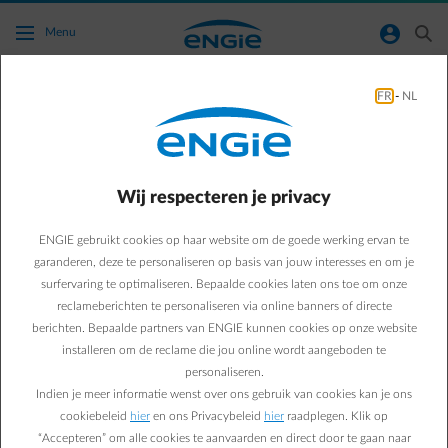
Ga naar de hoofdinhoud
normal-account-circle
search
Menu
Groener Leven
FR
-
NL
Green & Smart Home
Groener leven
Minder CO2 dankzij deze
Wij respecteren je privacy
4 tips van Moenia
ENGIE gebruikt cookies op haar website om de goede werking ervan te
garanderen, deze te personaliseren op basis van jouw interesses en om je
surfervaring te optimaliseren. Bepaalde cookies laten ons toe om onze
Suzanne M.
reclameberichten te personaliseren via online banners of directe
berichten. Bepaalde partners van ENGIE kunnen cookies op onze website
20/01/2021
·
1 min
installeren om de reclame die jou online wordt aangeboden te
personaliseren.
De 24-jarige Moenia Ladhib beschrijft zichzelf als een
Indien je meer informatie wenst over ons gebruik van cookies kan je ons
klimaatoptimiste. Deze studente, maar ook oprichtster van
cookiebeleid
hier
en ons Privacybeleid
hier
raadplegen. Klik op
een zero plastic e-shop, geeft 4 tips aan al wie zich – net als
“Accepteren” om alle cookies te aanvaarden en direct door te gaan naar