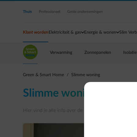
Ga naar de hoofdinhoud
Thuis
Professioneel
Grote ondernemingen
Klant worden
Elektriciteit & gas
Energie & wonen
Slim Verb
Verwarming
Zonnepanelen
Isolatie
Green & Smart Home
/
Slimme woning
Slimme woning
Hier vind je alle info over de slimme woning.
Van slim