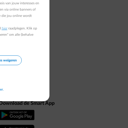
sis van jouw interesses en
en via online banners of
 die jou online wordt
d
hier
raadplegen. Klik op
heren" om alle (behalve
vóór
es weigeren
er.
Download de Smart App