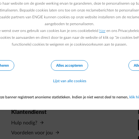
 haar website om de goede werking ervan te garanderen, deze te personaliseren op ba
ptimaliseren. Bepaalde cookies laten ons toe om onze reclameberichten te personaliser
epaalde partners van ENGIE kunnen cookies op onze website installeren om de reclame
aangeboden te personaliseren.
e wenst over ons gebruik van cookies kan je ons cookiebeleid
hier
en ons Privacybelei
1 min.
|
Laetitia M.
ookies te aanvaarden en direct door te gaan naar de website of klik op "Je cookies be
t energieverbruik van
functionele) cookies te weigeren en je cookievoorkeuren aan te passen.
Onmisbare checklist 
je een woning koopt
der energie verbruiken de
eheren
Alles accepteren
All
 met de “energieladder”,
este opbrengen eerst uit
Lijst van alle cookies
ze banner registreert anonieme statistieken. Indien je niet wenst deel te nemen,
klik hi
Klantendienst
Hulp nodig?
Voordelen voor jou