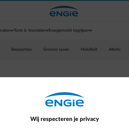
ruiken
Tools & Voordelen
Energiemarkt begrijpen
Bespaartips
Groener Leven
Mobiliteit
Allerlei
me producten zoals rookmelders, deurbellen, lampen tot intellige
Wij respecteren je privacy