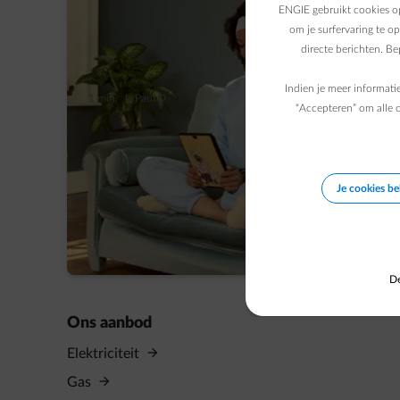
ENGIE gebruikt cookies op
om je surfervaring te o
directe berichten. B
Indien je meer informati
1 min.
|
Paul D.
“Accepteren” om alle c
Beklim de “energieladder” en verlaag he
je woning
De energieprijzen blijven hoog en dus is thuis min
Je cookies b
boodschap. Maar hoe begin je eraan? Bijvoorbeeld
een handig hulpmiddel om de ingrepen die het me
te voeren!
De
Ons aanbod
Elektriciteit
Gas