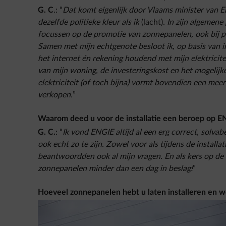
G. C
.: “
Dat komt eigenlijk door Vlaams minister van Ene
dezelfde politieke kleur als ik
(lacht)
. In zijn algemene 
focussen op de promotie van zonnepanelen, ook bij pa
Samen met mijn echtgenote besloot ik, op basis van 
het internet én rekening houdend met mijn elektricite
van mijn woning, de investeringskost en het mogelij
elektriciteit (of toch bijna) vormt bovendien een mee
verkopen.
”
Waarom deed u voor de installatie een beroep op E
G. C.
: “
Ik vond ENGIE altijd al een erg correct, solvab
ook echt zo te zijn. Zowel voor als tijdens de installa
beantwoordden ook al mijn vragen. En als kers op de t
zonnepanelen minder dan een dag in beslag!
”
Hoeveel zonnepanelen hebt u laten installeren en 