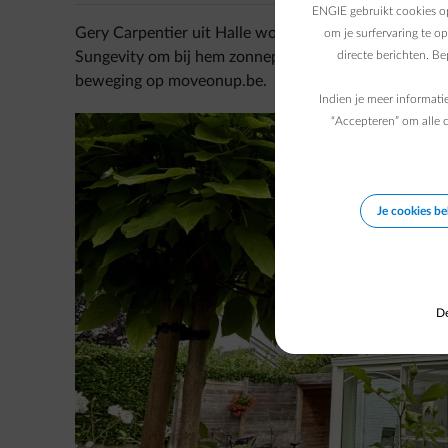
ENGIE gebruikt cookies op
Gery Carpentier uit Halle woont sinds 1985 in hetzel
om je surfervaring te o
Sungevity om bij hem zonnepanelen te installeren. Zo 
directe berichten. B
beweging op moveonup.be.
Indien je meer informati
“Accepteren” om alle c
Je cookies b
De