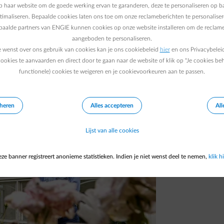
 haar website om de goede werking ervan te garanderen, deze te personaliseren op ba
fde huis. Hij deed een beroep op ENGIE en
ptimaliseren. Bepaalde cookies laten ons toe om onze reclameberichten te personaliser
werd hij een UPtimist en sloot hij aan bij de
epaalde partners van ENGIE kunnen cookies op onze website installeren om de reclame
aangeboden te personaliseren.
e wenst over ons gebruik van cookies kan je ons cookiebeleid
hier
en ons Privacybelei
ookies te aanvaarden en direct door te gaan naar de website of klik op "Je cookies be
functionele) cookies te weigeren en je cookievoorkeuren aan te passen.
eheren
Alles accepteren
All
Lijst van alle cookies
ze banner registreert anonieme statistieken. Indien je niet wenst deel te nemen,
klik hi