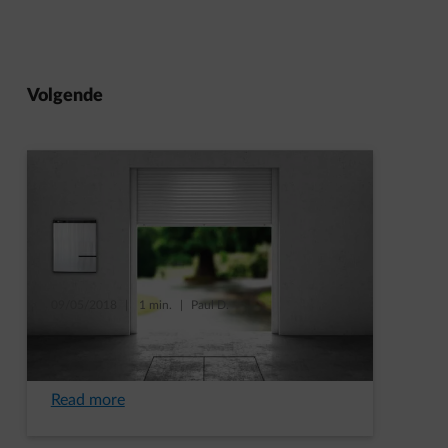
Volgende
09/05/2018
|
1 min.
|
Paul D.
Onze volledige gids over
thuisbatterijen
Read more