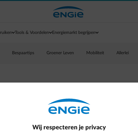
ruiken
Tools & Voordelen
Energiemarkt begrijpen
Bespaartips
Groener Leven
Mobiliteit
Allerlei
 waren mijn
erd!”
Wij respecteren je privacy