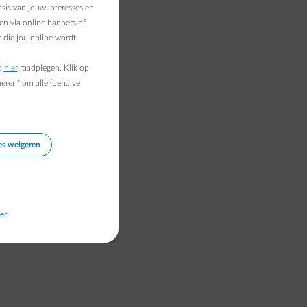
sis van jouw interesses en
en via online banners of
 die jou online wordt
d
hier
raadplegen. Klik op
heren" om alle (behalve
es weigeren
er.