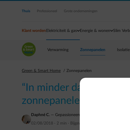
Ga naar de hoofdinhoud
Thuis
Professioneel
Grote ondernemingen
Klant worden
Elektriciteit & gas
Energie & wonen
Slim Verb
Verwarming
Zonnepanelen
Isolatie
Green & Smart Home
Zonnepanelen
“In minder dan een dag
zonnepanelen geïnstalle
Daphné C.
—
Gepassioneerd door slimme producten
02/08/2018
·
2 min
·
Bijgewerkt op
augustus 2018