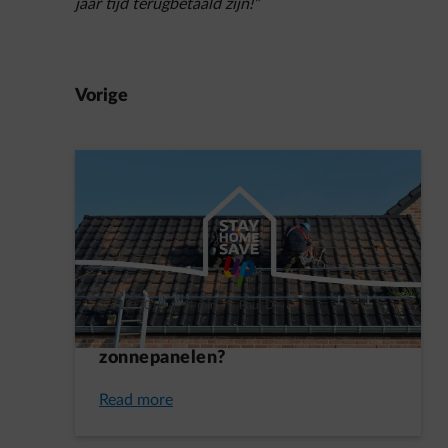
jaar tijd terugbetaald zijn!”
Vorige
26/12/2018
|
4 min.
|
Paul D.
Is jouw dak geschikt voor
zonnepanelen?
Read more