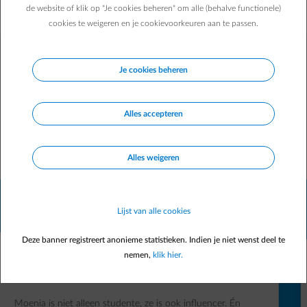
de website of klik op "Je cookies beheren" om alle (behalve functionele)
cookies te weigeren en je cookievoorkeuren aan te passen.
Zij geloven erin.
Je cookies beheren
Benieuwd naar hun verhaal?
Alles accepteren
Weergeven dia 2 van 7
Alles weigeren
Jan
Mertens
Lijst van alle cookies
Deze banner registreert anonieme statistieken. Indien je niet wenst deel te
nemen,
klik hier.
"Technologie die er vandaag nog niet is, zal er
morgen zeker zijn."