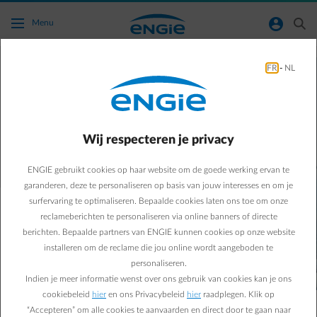
Ga naar de hoofdinhoud
normal-account-circle
search
Menu
Zet ook de stap naar
FR
-
NL
minder koolstof
Wij respecteren je privacy
ENGIE gebruikt cookies op haar website om de goede werking ervan te
garanderen, deze te personaliseren op basis van jouw interesses en om je
surfervaring te optimaliseren. Bepaalde cookies laten ons toe om onze
reclameberichten te personaliseren via online banners of directe
Om de toekomst van onze planeet veilig te
berichten. Bepaalde partners van ENGIE kunnen cookies op onze website
stellen, moeten we samen inzetten op een daling
installeren om de reclame die jou online wordt aangeboden te
van onze CO2-uitstoot. Denk je dat jouw
personaliseren.
inspanningen weinig of geen impact hebben?
Indien je meer informatie wenst over ons gebruik van cookies kan je ons
Niks is minder waar: samen kunnen we het
cookiebeleid
hier
en ons Privacybeleid
hier
raadplegen. Klik op
verschil maken!
“Accepteren” om alle cookies te aanvaarden en direct door te gaan naar