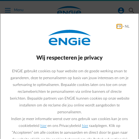
Ga naar de hoofdinhoud
normal-account-circle
search
Menu
FR
-
NL
Mobiliteit
Green & Smart Home
mobiliteit
Wij respecteren je privacy
Van aankoop tot opladen:
ENGIE gebruikt cookies op haar website om de goede werking ervan te
hoeveel kost een
garanderen, deze te personaliseren op basis van jouw interesses en om je
surfervaring te optimaliseren. Bepaalde cookies laten ons toe om onze
elektrische wagen echt?
reclameberichten te personaliseren via online banners of directe
berichten. Bepaalde partners van ENGIE kunnen cookies op onze website
installeren om de reclame die jou online wordt aangeboden te
Valentine S.
personaliseren.
Marketing expert Energy Efficiency
Indien je meer informatie wenst over ons gebruik van cookies kan je ons
15/05/2026
·
1 min
cookiebeleid
hier
en ons Privacybeleid
hier
raadplegen. Klik op
“Accepteren” om alle cookies te aanvaarden en direct door te gaan naar