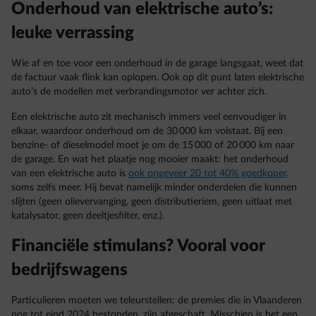
Onderhoud van elektrische auto’s:
leuke verrassing
Wie af en toe voor een onderhoud in de garage langsgaat, weet dat
de factuur vaak flink kan oplopen. Ook op dit punt laten elektrische
auto’s de modellen met verbrandingsmotor ver achter zich.
Een elektrische auto zit mechanisch immers veel eenvoudiger in
elkaar, waardoor onderhoud om de 30 000 km volstaat. Bij een
benzine- of dieselmodel moet je om de 15 000 of 20 000 km naar
de garage. En wat het plaatje nog mooier maakt: het onderhoud
van een elektrische auto is
ook ongeveer 20 tot 40% goedkoper,
soms zelfs meer. Hij bevat namelijk minder onderdelen die kunnen
slijten (geen olievervanging, geen distributieriem, geen uitlaat met
katalysator, geen deeltjesfilter, enz.).
Financiële stimulans? Vooral voor
bedrijfswagens
Particulieren moeten we teleurstellen: de premies die in Vlaanderen
nog tot eind 2024 bestonden, zijn afgeschaft. Misschien is het een