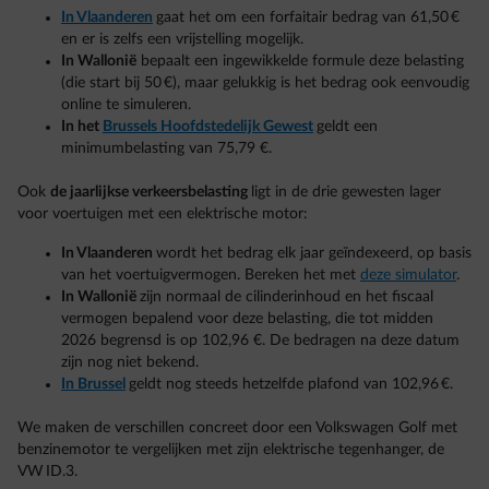
In Vlaanderen
gaat het om een forfaitair bedrag van 61,50 €
en er is zelfs een vrijstelling mogelijk.
In Wallonië
bepaalt een ingewikkelde formule deze belasting
(die start bij 50 €), maar gelukkig is het bedrag ook eenvoudig
online te simuleren.
In het
Brussels Hoofdstedelijk Gewest
geldt een
minimumbelasting van 75,79 €.
Ook
de jaarlijkse verkeersbelasting
ligt in de drie gewesten lager
voor voertuigen met een elektrische motor:
In Vlaanderen
wordt het bedrag elk jaar geïndexeerd, op basis
van het voertuigvermogen. Bereken het met
deze simulator
.
In Wallonië
zijn normaal de cilinderinhoud en het fiscaal
vermogen bepalend voor deze belasting, die tot midden
2026 begrensd is op 102,96 €. De bedragen na deze datum
zijn nog niet bekend.
In Brussel
geldt nog steeds hetzelfde plafond van 102,96 €.
We maken de verschillen concreet door een Volkswagen Golf met
benzinemotor te vergelijken met zijn elektrische tegenhanger, de
VW ID.3.