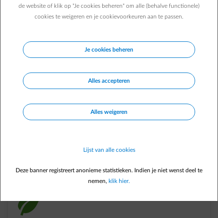
in hybride voertuigen laden hun wagen
de website of klik op "Je cookies beheren" om alle (behalve functionele)
gemiddeld 80% van de tijd thuis op. Om uw
cookies te weigeren en je cookievoorkeuren aan te passen.
wagen thuis slimmer, sneller en veiliger op te
laden, bieden we laadoplossingen op maat van
je auto en woning.
Je cookies beheren
Alles accepteren
element-charge-car
Alles weigeren
Lijst van alle cookies
Tot 8 keer sneller dan een gewoon stopcontact
Deze banner registreert anonieme statistieken. Indien je niet wenst deel te
nemen,
klik hier.
impulse-leaf