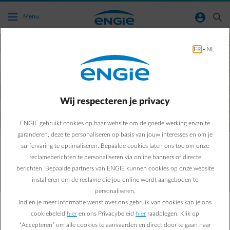
Ga naar de hoofdinhoud
normal-account-circle
search
Menu
FR
-
NL
Wij respecteren je privacy
Je elektrische wagen
efficiënter
ENGIE gebruikt cookies op haar website om de goede werking ervan te
thuis opladen
garanderen, deze te personaliseren op basis van jouw interesses en om je
surfervaring te optimaliseren. Bepaalde cookies laten ons toe om onze
Ontdek de laadoplossingen
reclameberichten te personaliseren via online banners of directe
berichten. Bepaalde partners van ENGIE kunnen cookies op onze website
installeren om de reclame die jou online wordt aangeboden te
personaliseren.
Indien je meer informatie wenst over ons gebruik van cookies kan je ons
cookiebeleid
hier
en ons Privacybeleid
hier
raadplegen. Klik op
Bestuurders van elektrische voertuigen of plug-
“Accepteren” om alle cookies te aanvaarden en direct door te gaan naar