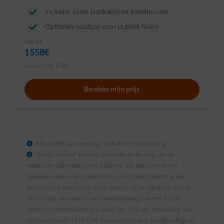
Inclusief vaste laadkabel en kabelhouder
Optionele laadpas voor publiek laden
Vanaf
1558€
(inclusief 6% BTW)
Bereken mijn prijs
info
Afhankelijk van voertuig, laadkabel en aansluiting.
info
Steeds inclusief levering, installatie en keuring van de
elektrische uitbreiding voor laadpunt. 6% btw is enkel van
toepassen indien de laadoplossing wordt geïnstalleerd in een
privé woning waarvan de eerste bewoning teruggaat tot 10 jaar
of meer (op voorwaarde van ondertekening van een attest).
Anders is het standaard btw-tarief van 21% van toepassing, wat
een totaal is van 1779 EUR. Indien u kiest voor terugbetaling van