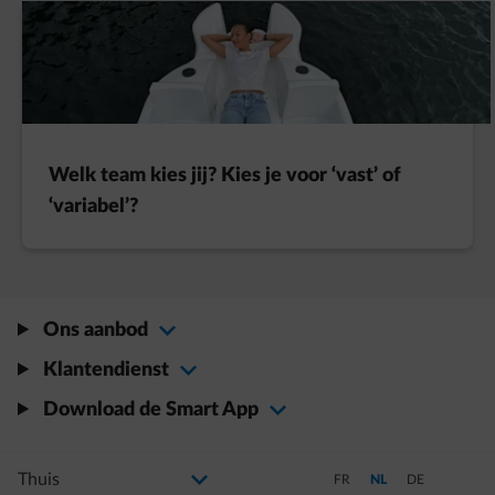
Welk team kies jij? Kies je voor ‘vast’ of
‘variabel’?
Ons aanbod
Klantendienst
Download de Smart App
Selecteer uw profiel
Als u de selectie wijzigt, gaat u naar een nieuwe pagina
Schakel over naar Frans
Schakel over naar Ned
Schakel over na
FR
NL
DE