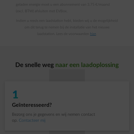
geladen energie moet u een abonnement van 3,75 €/maand
(excl. BTW) afsluiten met EVBox.
Indien u reeds een laadstation hebt, bieden wij u de mogelijkheid
om dit terug te nemen bij de installatie van het nieuwe
laadstation. Lees de voorwaarden
hier
.
De snelle weg
naar
een laadoplossing
1
Stap 1 van 3:
Geïnteresseerd?
Bezorg ons je gegevens en wij nemen contact
op.
Contacteer mij