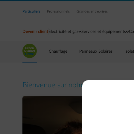
Accéder au contenu principal
Particuliers
Professionnels
Grandes entreprises
Devenir client
Électricité et gaz
Services et équipements
Co
Chauffage
Panneaux Solaires
Isola
Bienvenue sur notre blog
Green & 