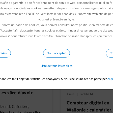
es afin de garantir le bon fonctionnement de son site web, personnaliser celui-ci en fon
1 min.
|
Laetitia M.
de navigation. Certains cookies permettent de personnaliser nos messages publicitaire
rtains partenaires d’ENGIE peuvent installer des cookies sur notre site web afin de pers
C’est quoi votre team
vous est présentée en ligne.
énergie ? La sécurité 
ur notre utilisation de cookies, vous pouvez consulter notre politique en matière de 
fixe » ou le rythme du
 "Accepter" afin d’accepter tous les cookies et de continuer directement vers le site we
ookies" pour refuser tous les cookies (sauf fonctionnels) afin d’adapter vos préférence
variable »
okies
Tout accepter
To
Liste de tous les cookies
bannière fait l’objet de statistiques anonymes. Si vous ne souhaitez pas participer
cliq
 es sûre d’avoir
1 min.
|
Laetitia M.
Compteur digital en
-end. Cafetière,
Wallonie : calendrier,
épart sont universelles,