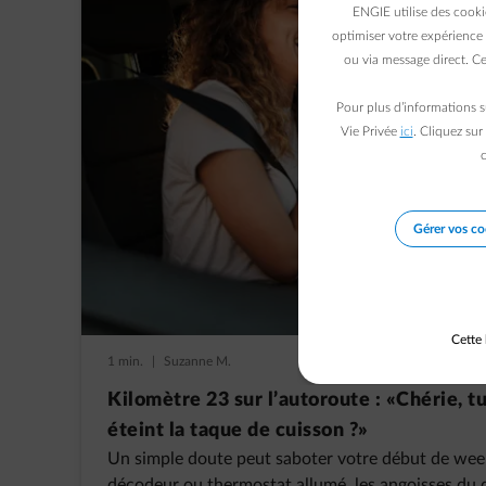
ENGIE utilise des cooki
optimiser votre expérience 
ou via message direct. Ce
Pour plus d’informations s
Vie Privée
ici
. Cliquez sur
c
Gérer vos co
Cette 
1 min.
|
Suzanne M.
Kilomètre 23 sur l’autoroute : «Chérie, tu
éteint la taque de cuisson ?»
Un simple doute peut saboter votre début de week
décodeur ou thermostat allumé, les angoisses du d