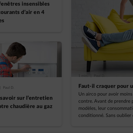
fenêtres insensibles
ourants d’air en 4
es
1 min.
|
Paul D.
Faut-il craquer pour u
|
Paul D.
Un airco pour avoir moins c
savoir sur l’entretien
contre. Avant de prendre p
otre chaudière au gaz
modèles, leur consommation
conditionné. Sans oublier 