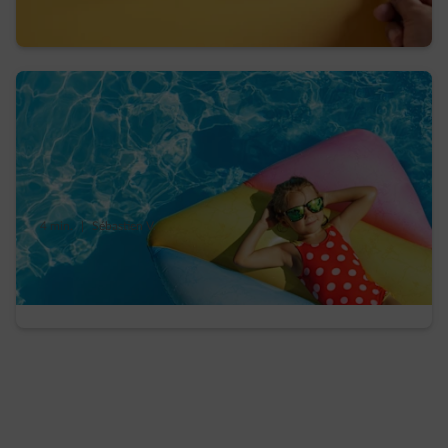
mode d’emploi et avantages
4 min.
|
Sébastien V.
Votre check-list économies d’énergie avant
de partir en vacances