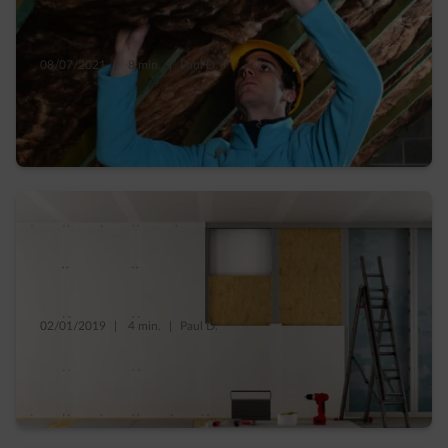
08/07/2021
|
8 min.
|
Paul D.
7 types d’isolation pour votre toiture,
grenier et combles perdus
02/01/2019
|
4 min.
|
Paul D.
Isoler les murs intérieurs : pourquoi et avec
quel isolant ?