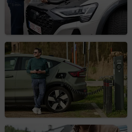
1 min.
|
Valentine S.
Voiture électrique, comment économiser sa
batterie ?
1 min.
|
Valentine S.
Comment fait-on pour recharger sur les
bornes publiques ?