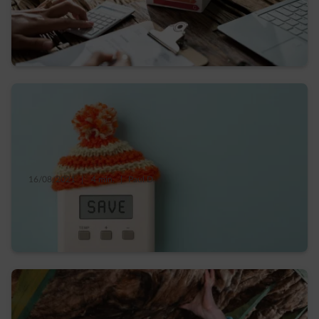
Découvrez les secrets du PEB et des
conseils pour améliorer votre score
16/08/2021
|
4 min.
|
Paul D.
5 travaux d’isolation faciles à réaliser avant
l’hiver