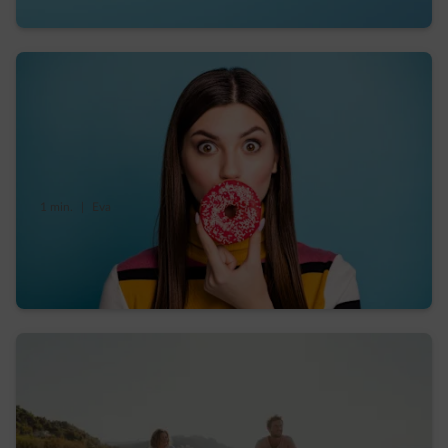
1 min.
|
Eva
Comme le sucre « caché » dans l’assiette, où
se dissimule le CO2 au quotidien ?