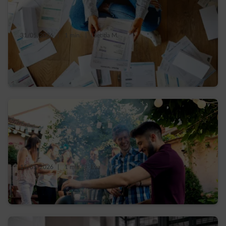
31/05/2026
|
1 min.
|
Laetitia M.
À Bruxelles, dans votre facture d’énergie il y
a…
15/05/2026
|
1 min.
|
Eva
Le barbecue entre amis, sans faire des folies