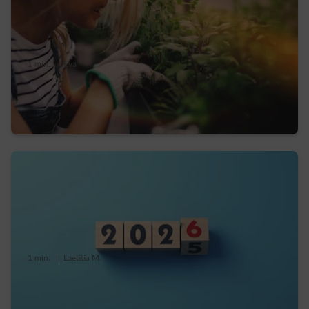
1 min.
|
Eva
Votre jardin malin et durable, quand la
nature vous aide à faire des économies
1 min.
|
Laetitia M.
Votre énergie en 2026, mode d’emploi par
région