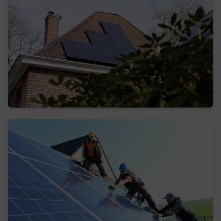
4 min.
|
Paul D.
Qu’est-ce qui influence le rendement de vos
panneaux photovoltaïques ?
1 min.
|
Paul D.
Tarif d’injection , comment distinguer le vrai