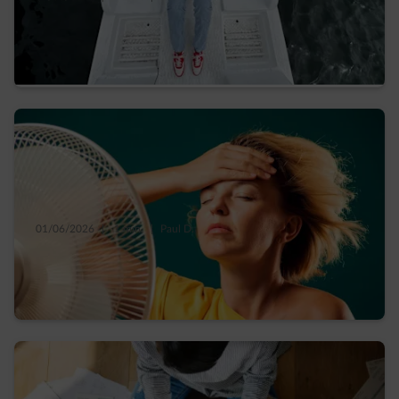
C’est quoi votre team énergie ? La sécurité
du « fixe » ou le rythme du « variable »
01/06/2026
|
1 min.
|
Paul D.
4 stratégies anti-chaleur pour garder la
fraîcheur