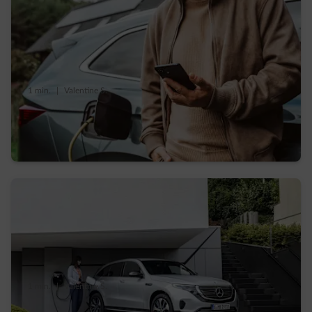
1 min.
|
Valentine S.
De l’achat à la recharge, le vrai coût de la
voiture électrique
1 min.
|
Valentine S.
Recharger votre voiture électrique à