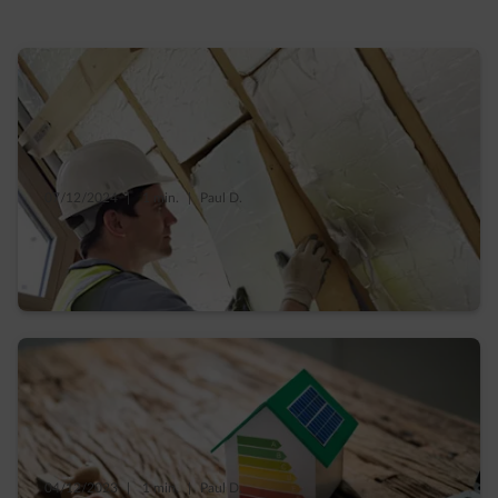
07/12/2024
|
1 min.
|
Paul D.
Isoler votre maison, pourquoi ça coince ?
Les freins et les solutions !
04/12/2023
|
1 min.
|
Paul D.