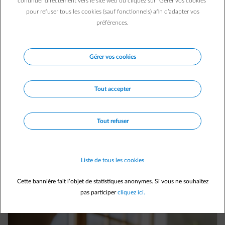
continuer directement vers le site web ou cliquez sur "Gérer vos cookies"
pour refuser tous les cookies (sauf fonctionnels) afin d’adapter vos
Kilomètre 23 sur l’autoroute : «Chérie, tu es
préférences.
sûre d’avoir éteint la taque de cuisson ?»
Gérer vos cookies
Tout accepter
Tout refuser
1 min.
|
Laetitia M.
C’est quoi votre team énergie ? La sécurité
Liste de tous les cookies
du « fixe » ou le rythme du « variable »
Cette bannière fait l’objet de statistiques anonymes. Si vous ne souhaitez
pas participer
cliquez ici.