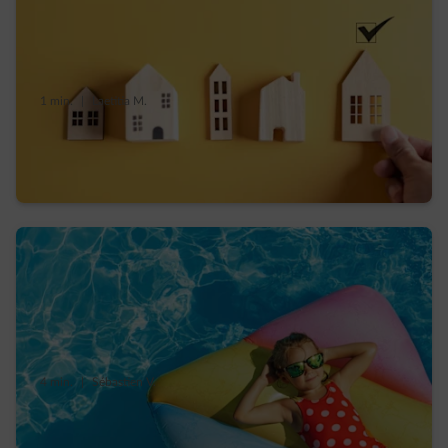
1 min.
|
Laetitia M.
Compteur digital en Wallonie : calendrier,
mode d’emploi et avantages
4 min.
|
Sébastien V.
Votre check-list économies d’énergie avant
de partir en vacances