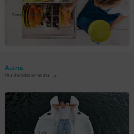
3 min.
|
Sébastien V.
Top 5 des gestes pour consommer malin
avec son lave-vaisselle
Autres
Plus d'articles sur autres
02/07/2026
|
1 min.
|
Laetitia M.