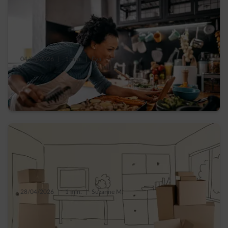
04/05/2026
|
1 min.
|
Eva
Batch cooking, cuisinez 2 h le dimanche,
économisez toute la semaine
28/04/2026
|
1 min.
|
Suzanne M.
10 idées pour donner une deuxième vie à
vos cartons