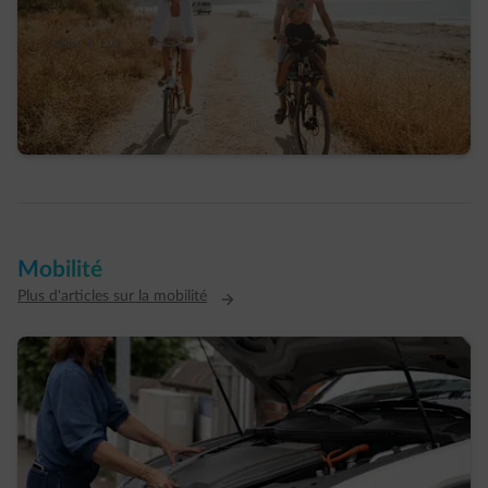
1 min.
|
Eva
Vacances durables de rêve : comment
concilier plaisir, budget et planète ?
Mobilité
Plus d'articles sur la mobilité