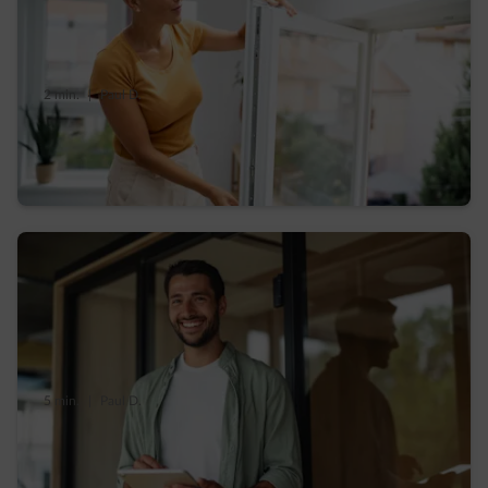
2 min.
|
Paul D.
Des fenêtres insensibles aux courants d’air
en 4 étapes
5 min.
|
Paul D.
Quelles sont les primes chauffage dans
votre région ?