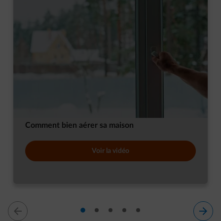
Comment bien aérer sa maison
Voir la vidéo
diapositive 1
diapositive 2
diapositive 3
diapositive 4
diapositive 5
diapositive 1 sur 5