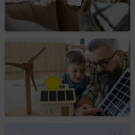
1 min.
|
Nathalie D.
Comment utiliser votre énergie solaire avec
Solar Surplus ?
1 min.
|
Nathalie D.
Comment utiliser au maximum votre
production d’énergie solaire ?