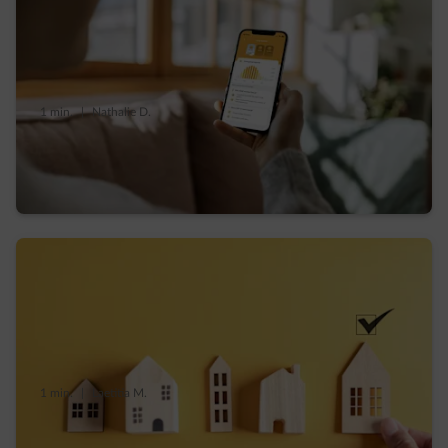
1 min.
|
Nathalie D.
Comment utiliser votre énergie solaire avec
Solar Surplus ?
1 min.
|
Laetitia M.
Compteur digital en Wallonie : calendrier,