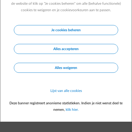
elektriciteit te besparen. De impact is echter miniem en de
de website of klik op "Je cookies beheren" om alle (behalve functionele)
afschaffing ervan stond dan ook op de agenda in 2021.
cookies te weigeren en je cookievoorkeuren aan te passen.
Maar toch raken de Europese landen het niet eens over
deze harmonisering.
Je cookies beheren
Alles accepteren
Alles weigeren
Lijst van alle cookies
Deze banner registreert anonieme statistieken. Indien je niet wenst deel te
nemen,
klik hier.