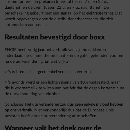
stroom tariferen in
piekuren
(meestal tussen 7 u. en 22 u.,
dagtarief) en
daluren
(tussen 22 u. en 7 u., nachttarief). De
omschakeling gebeurt met een signaal op het elektriciteitsnet. Dat
wordt opgevangen door de distributienetbeheerders, die zich
automatisch aanpassen.
Resultaten bevestigd door boxx
ENGIE heeft vorig jaar het verbruik van zijn boxx-klanten –
inderdaad, de slimme thermostaat – in de gaten gehouden voor en
na de uurverandering. En wat blijkt?
> ’s ochtends is er geen enkel verschil in verbruik
> ’s avonds werd er een lichte stijging van 10% vastgesteld, maar
die is voornamelijk te wijten aan het feit dat de dagen korter zijn na
de uurverandering van oktober.
Conclusie?
Het uur veranderen zou dus geen enkele invloed hebben
op ons verbruik.
Niet verwonderlijk dus dat de Europese Unie
besloten heeft om de uurverandering af te schaffen …
Wanneer valt het doek over de