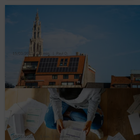
15/03/2021
|
1 min.
|
Paul D.
Wat is er nieuw in 2022 en 2023 voor de
eigenaars van zonnepanelen in Vlaanderen?
10/01/2022
|
1 min.
|
Suzanne M.