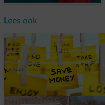
Lees ook
01/01/2020
|
3 min.
|
Daphné C.
5 goede voornemens om te besparen in
2020