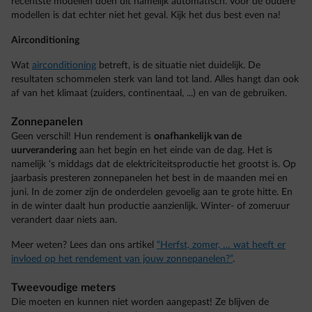
recentste modellen doen dit namelijk automatisch. Voor de oudere
modellen is dat echter niet het geval. Kijk het dus best even na!
Airconditioning
Wat
airconditioning
betreft, is de situatie niet duidelijk. De
resultaten schommelen sterk van land tot land. Alles hangt dan ook
af van het klimaat (zuiders, continentaal, ...) en van de gebruiken.
Zonnepanelen
Geen verschil! Hun rendement is
onafhankelijk van de
uurverandering
aan het begin en het einde van de dag. Het is
namelijk ‘s middags dat de elektriciteitsproductie het grootst is. Op
jaarbasis presteren zonnepanelen het best in de maanden mei en
juni. In de zomer zijn de onderdelen gevoelig aan te grote hitte. En
in de winter daalt hun productie aanzienlijk. Winter- of zomeruur
verandert daar niets aan.
Meer weten? Lees dan ons artikel
“Herfst, zomer, … wat heeft er
invloed op het rendement van jouw zonnepanelen?”
.
Tweevoudige meters
Die moeten en kunnen niet worden aangepast! Ze blijven de