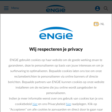
Ga naar de hoofdinhoud
normal-account-circle
search
Menu
Bespaartips
FR
-
NL
Green & Smart Home
Bespaartips
Bespaart de
Wij respecteren je privacy
uurverandering ons echt
ENGIE gebruikt cookies op haar website om de goede werking ervan te
garanderen, deze te personaliseren op basis van jouw interesses en om je
elektriciteit?
surfervaring te optimaliseren. Bepaalde cookies laten ons toe om onze
reclameberichten te personaliseren via online banners of directe
berichten. Bepaalde partners van ENGIE kunnen cookies op onze website
Sébastien V.
installeren om de reclame die jou online wordt aangeboden te
personaliseren.
04/10/2019
·
4 min
Indien je meer informatie wenst over ons gebruik van cookies kan je ons
cookiebeleid
hier
en ons Privacybeleid
hier
raadplegen. Klik op
De uurverandering werd aanvankelijk ingevoerd om
“Accepteren” om alle cookies te aanvaarden en direct door te gaan naar