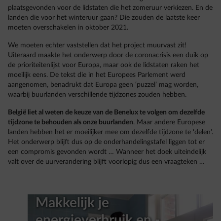
plaatsgevonden voor de lidstaten die het zomeruur verkiezen. En de
landen die voor het winteruur gaan? Die zouden de laatste keer
moeten overschakelen in oktober 2021.
We moeten echter vaststellen dat het project muurvast zit!
Uiteraard maakte het onderwerp door de coronacrisis een duik op
de prioriteitenlijst voor Europa, maar ook de lidstaten raken het
moeilijk eens. De tekst die in het Europees Parlement werd
aangenomen, benadrukt dat Europa geen ‘puzzel’ mag worden,
waarbij buurlanden verschillende tijdzones zouden hebben.
België liet al weten de keuze van de Benelux te volgen om dezelfde
tijdzone te behouden als onze buurlanden
. Maar andere Europese
landen hebben het er moeilijker mee om dezelfde tijdzone te ‘delen’.
Het onderwerp blijft dus op de onderhandelingstafel liggen tot er
een compromis gevonden wordt … Wanneer het doek uiteindelijk
valt over de uurverandering blijft voorlopig dus een vraagteken …
Makkelijk je
energieverbruik en -