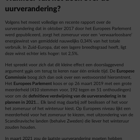
uurverandering?
Volgens het meest volledige en recente rapport over de
uurverandering dat in oktober 2017 door het Europees Parlement
werd gepubliceerd, zorgt het zomeruur voor een ‘verwaarloosbare’
energiewinst van gemiddeld nauwelijks 0,34% van het totale
verbruik. In Zuid-Europa, dat een lagere breedtegraad heeft, ligt
deze winst echter iets hoger: tot 2,5%.
Het spreekt voor zich dat dit kleine effect een doorslaggevend
argument
wa
i
s om terug te keren naar één enkele tijd. De
Europese
Commissie
boog zich dan ook over een wetsvoorstel hieromtrent.
Het
Europees Parlement
koos er op 26 maart 2019 met een grote
meerderheid (410 stemmen voor, 192 tegen en 51 onthoudingen)
voor om de
definitieve verdwijning van de uurverandering
in te
plannen in 2021
… Elk land mag daarbij zelf beslissen of het voor
het zomeruur of het winteruur kiest. Op Europees niveau lijkt een
meerderheid voor het zomeruur te kiezen, met uitzondering van de
Scandinavische landen (behalve Zweden) die liever het winteruur
zouden houden.
In maart 2021 zou de laatste uurverandering moeten hebben