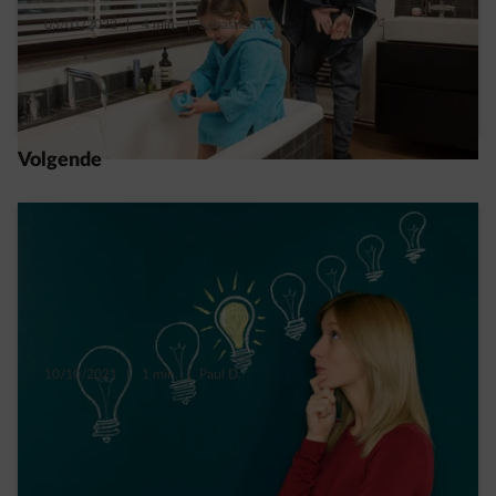
03/01/2022
|
4 min.
|
Sébastien V.
10 tips om je waterverbruik te verminderen
Read more
Volgende
10/10/2021
|
1 min.
|
Paul D.
Wat kan een plotse stijging van je
energieverbruik veroorzaken?
Read more