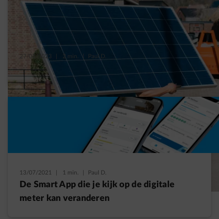
27/01/2023
|
2 min.
|
Paul D.
Zonnepanelen installeren: 4 voordelen
13/07/2021
|
1 min.
|
Paul D.
De Smart App die je kijk op de digitale
meter kan veranderen