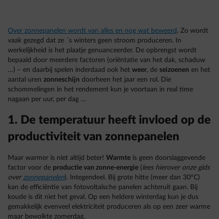
Over zonnepanelen wordt van alles en nog wat beweerd
. Zo wordt
vaak gezegd dat ze ´s winters geen stroom produceren. In
werkelijkheid is het plaatje genuanceerder. De opbrengst wordt
bepaald door meerdere factoren (oriëntatie van het dak, schaduw
…) – en daarbij spelen inderdaad ook het
weer
, de
seizoenen
en het
aantal uren
zonneschijn
doorheen het jaar een rol. Die
schommelingen in het rendement kun je voortaan in real time
nagaan per uur, per dag …
1. De temperatuur heeft invloed op de
productiviteit van zonnepanelen
Maar warmer is niet altijd beter!
Warmte
is geen doorslaggevende
factor voor de
productie van zonne-energie
(
lees hierover onze gids
over
zonnepanelen
). Integendeel. Bij grote hitte (meer dan 30°C)
kan de efficiëntie van fotovoltaïsche panelen achteruit gaan. Bij
koude is dit niet het geval. Op een heldere winterdag kun je dus
gemakkelijk evenveel elektriciteit produceren als op een zeer warme
maar bewolkte zomerdag.