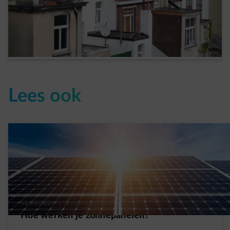
Zonnepanelen: wat is de situatie in Brussel
in 2024
Read more
Lees ook
01/03/2024
|
2 min.
|
Paul D.
Hoe werken je zonnepanelen?