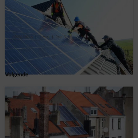
03/02/2026
|
1 min.
|
Paul D.
Het injectietarief: wat is waar en wat niet?
Read more
Volgende
01/03/2024
|
2 min.
|
Paul D.