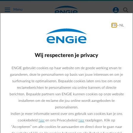
Ga naar de hoofdinhoud
normal-account-circle
search
Menu
FR
-
NL
Zonnepanelen
Green & Smart Home
Zonnepanelen
Wij respecteren je privacy
Wat heeft er invloed op
ENGIE gebruikt cookies op haar website om de goede werking ervan te
het rendement van je
garanderen, deze te personaliseren op basis van jouw interesses en om je
surfervaring te optimaliseren. Bepaalde cookies laten ons toe om onze
zonnepanelen?
reclameberichten te personaliseren via online banners of directe
berichten. Bepaalde partners van ENGIE kunnen cookies op onze website
installeren om de reclame die jou online wordt aangeboden te
Paul D.
personaliseren.
Energie-expert bij ENGIE
Indien je meer informatie wenst over ons gebruik van cookies kan je ons
20/12/2019
·
4 min
cookiebeleid
hier
en ons Privacybeleid
hier
raadplegen. Klik op
“Accepteren” om alle cookies te aanvaarden en direct door te gaan naar