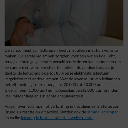
De schoonheid van ledlampen heeft niet alleen met hun vorm te
maken. De eerste ledlampen zorgden voor een wit en koel licht,
terwijl de huidige generatie
verschillende tinten
kan aannemen om
een andere en warmere sfeer te creëren. Bovendien
bespaar
je
dankzij de ledtechnologie tot
85% op je elektriciteitsfactuur
,
vergeleken met andere lampen. Wat de levensduur van ledlampen
betreft, bedraagt deze doorgaans 20.000 tot 30.000 uur.
Gloeilampen (1.000 uur) en halogeenlampen (2.000 uur) branden
veel minder lang en zijn echte energievreters!
Vragen over ledlampen of verlichting in het algemeen? Stel ze aan
Bruno als reactie op dit artikel. Ontdek ook de
slimme ledlampen
en welke
ledlamp je best installeert in welke ruimte
.