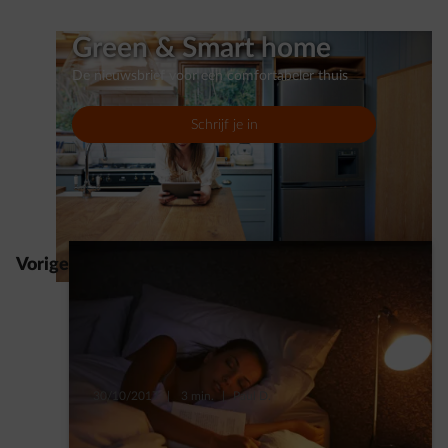
Green & Smart home
De nieuwsbrief voor een comfortabeler thuis
Schrijf je in
Vorige
30/10/2017
|
3 min.
|
Paul D.
Slaapt jouw huis ook als jij slaapt ?