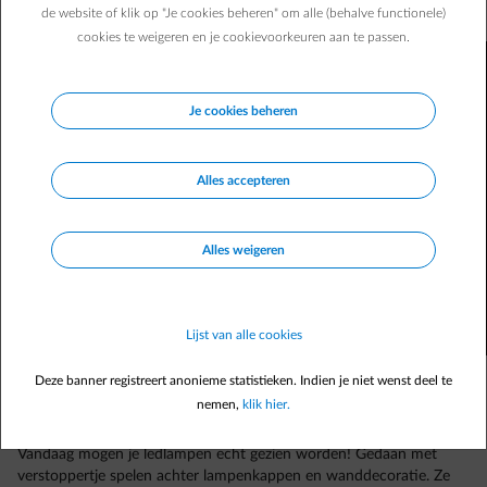
je interieur als topdesign decoratiestukken.
de website of klik op "Je cookies beheren" om alle (behalve functionele)
cookies te weigeren en je cookievoorkeuren aan te passen.
Je cookies beheren
Alles accepteren
Alles weigeren
Lijst van alle cookies
Deze banner registreert anonieme statistieken. Indien je niet wenst deel te
nemen,
klik hier.
Vandaag mogen je ledlampen echt gezien worden! Gedaan met
verstoppertje spelen achter lampenkappen en wanddecoratie. Ze