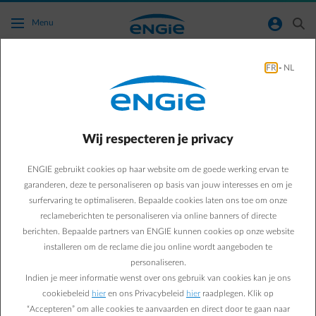
Ga naar de hoofdinhoud
normal-account-circle
search
Menu
Bespaartips
FR
-
NL
Green & Smart Home
Bespaartips
Ledlamp: design en
Wij respecteren je privacy
decoratie in één!
ENGIE gebruikt cookies op haar website om de goede werking ervan te
garanderen, deze te personaliseren op basis van jouw interesses en om je
surfervaring te optimaliseren. Bepaalde cookies laten ons toe om onze
Daphné C.
reclameberichten te personaliseren via online banners of directe
berichten. Bepaalde partners van ENGIE kunnen cookies op onze website
Gepassioneerd door slimme producten
installeren om de reclame die jou online wordt aangeboden te
05/04/2017
·
2 min
personaliseren.
Indien je meer informatie wenst over ons gebruik van cookies kan je ons
Een ledlamp kan je niet bepaald sexy noemen … Of toch?
cookiebeleid
hier
en ons Privacybeleid
hier
raadplegen. Klik op
De nieuwe modellen bewijzen het tegendeel en veroveren
“Accepteren” om alle cookies te aanvaarden en direct door te gaan naar