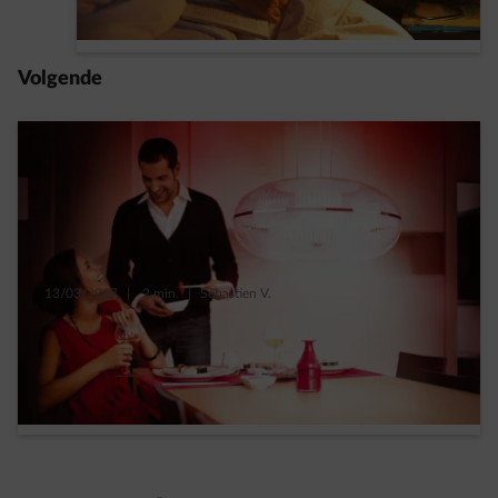
Read more
Volgende
13/03/2017
|
2 min.
|
Sébastien V.
Je huis verlichten met slimme led
verlichting
Read more