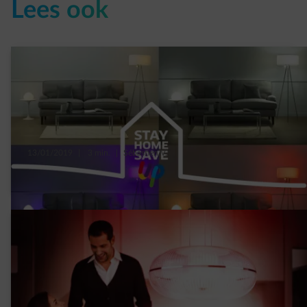
Lees ook
13/01/2019
|
3 min.
|
Sébastien V.
Welke ledlamp in welke kamer?