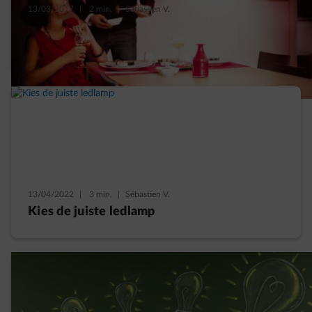
13/03/2017
|
2 min.
|
Sébastien V.
Je huis verlichten met slimme led
verlichting
13/04/2022
|
3 min.
|
Sébastien V.
Kies de juiste ledlamp