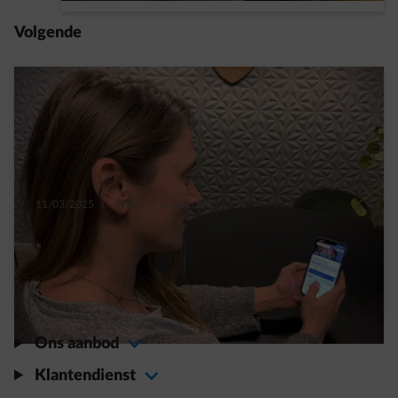
Volgende
11/03/2025
|
1 min.
|
Suzanne M.
Met de Smart App van ENGIE slagen Céline
en Basile erin om energie te besparen
Read more
Ons aanbod
Klantendienst