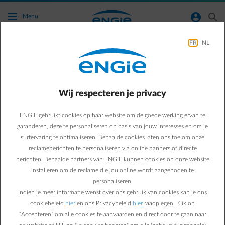
Ga naar de hoofdinhoud
normal-account-circle
search
Menu
FR
-
NL
Bespaartips
Green & Smart Home
Bespaartips
Wij respecteren je privacy
Dankzij de Smart App
ENGIE gebruikt cookies op haar website om de goede werking ervan te
heeft Martine haar
garanderen, deze te personaliseren op basis van jouw interesses en om je
surfervaring te optimaliseren. Bepaalde cookies laten ons toe om onze
energieverbruik nu
reclameberichten te personaliseren via online banners of directe
berichten. Bepaalde partners van ENGIE kunnen cookies op onze website
helemaal in de hand
installeren om de reclame die jou online wordt aangeboden te
personaliseren.
Indien je meer informatie wenst over ons gebruik van cookies kan je ons
Eva
user
cookiebeleid
hier
en ons Privacybeleid
hier
raadplegen. Klik op
17/03/2025
·
1 min
“Accepteren” om alle cookies te aanvaarden en direct door te gaan naar