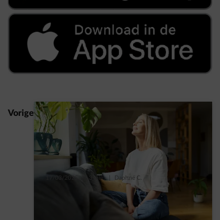
Vorige
17/03/2025
|
3 min.
|
Daphné C.
6 tips om meer licht in huis te krijgen
Read more