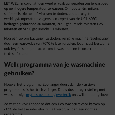
LET WEL:
in coronatijden
werd er vaak aangeraden om
je wasgoed
op een hogere temperatuur te wassen
. Om bacteriën, mijten,
schimmels, kiemen of virussen te doden, zou de laagste
werkingstemperatuur volgens een expert van de UCL
60°C
bedragen gedurende 30 minuten
, 70°C gedurende minstens 25
minuten en 90°C gedurende 10 minuten.
Nog een tip om bacteriën te doden: reinig je machine regelmatiger
door een
wascyclus van 90°C te laten draaien
. Daarnaast bestaan er
ook hygiënische producten om je wasmachine te onderhouden en
te desinfecteren.
Welk programma van je wasmachine
gebruiken?
Hoewel het programma Eco langer duurt dan de klassieke
programma’s, is het toch zuiniger. Dat is dus in tegenstelling met
wat sommige
mythes over energieverbruik
ons willen doen geloven.
Zo zegt de vzw Ecoconso dat een Eco-wasbeurt voor katoen op
60°C de helft minder elektriciteit verbruikt dan een normaal
programma.