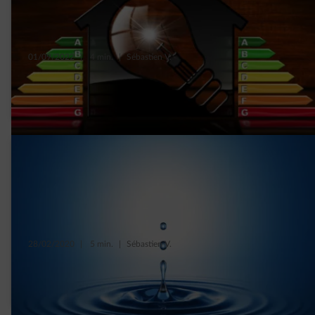
01/09/2022
|
4 min.
|
Sébastien V.
Energieverslinders in je woning opsporen
en je verbruik verminderen
28/02/2020
|
5 min.
|
Sébastien V.
Waterverbruik, wat is waar en wat is niet
waar