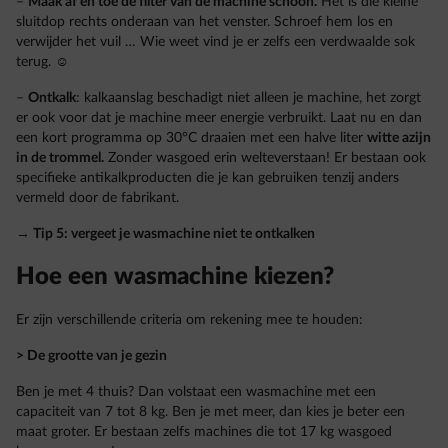
–
Maak af en toe de filter van de machine schoon.
Het is die kleine
sluitdop rechts onderaan van het venster. Schroef hem los en
verwijder het vuil … Wie weet vind je er zelfs een verdwaalde sok
terug. ☺
–
Ontkalk
: kalkaanslag beschadigt niet alleen je machine, het zorgt
er ook voor dat je machine meer energie verbruikt. Laat nu en dan
een kort programma op 30°C draaien met een halve liter
witte azijn
in de trommel.
Zonder wasgoed erin welteverstaan! Er bestaan ook
specifieke antikalkproducten die je kan gebruiken tenzij anders
vermeld door de fabrikant.
→ Tip 5: vergeet je wasmachine niet te ontkalken
Hoe een wasmachine kiezen?
Er zijn verschillende criteria om rekening mee te houden:
> De grootte van je gezin
Ben je met 4 thuis? Dan volstaat een wasmachine met een
capaciteit van 7 tot 8 kg. Ben je met meer, dan kies je beter een
maat groter. Er bestaan zelfs machines die tot 17 kg wasgoed