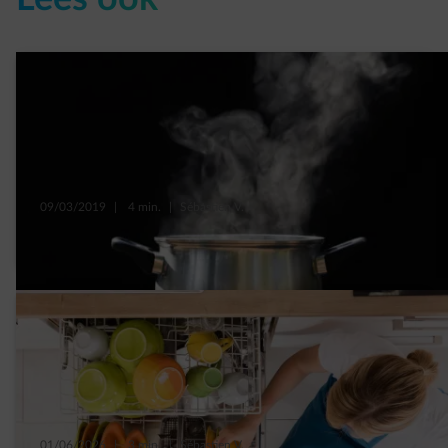
09/03/2019
|
4 min.
|
Sébastien V.
5 mythes over energieverbruik doorbroken
01/06/2026
|
3 min.
|
Sébastien V.