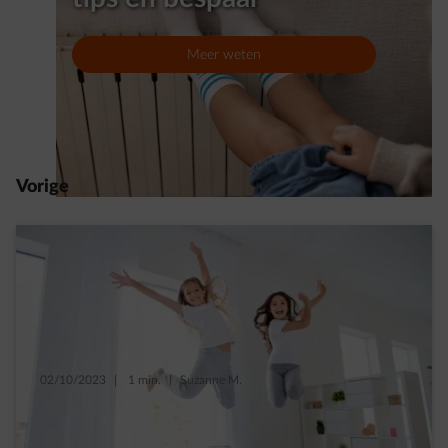
Meer weten
Vorige
02/10/2023
|
1 min.
|
Suzanne M.
Energie besparen in je slaapkamer? Dat kan!
Read more