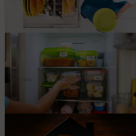
5 slimme tips om het verbruik van je
afwasmachine te verminderen
21/05/2026
|
4 min.
|
Sébastien V.
7 tips om je koelkast minder te laten
verbruiken