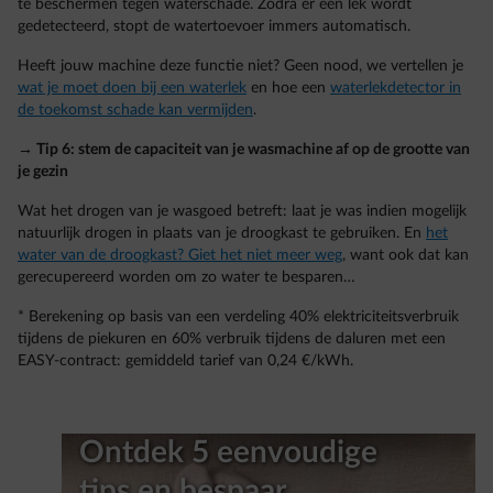
te beschermen tegen waterschade. Zodra er een lek wordt
gedetecteerd, stopt de watertoevoer immers automatisch.
Heeft jouw machine deze functie niet? Geen nood, we vertellen je
wat je moet doen bij een waterlek
en hoe een
waterlekdetector in
de toekomst schade kan vermijden
.
→ Tip 6: stem de capaciteit van je wasmachine af op de grootte van
je gezin
Wat het drogen van je wasgoed betreft: laat je was indien mogelijk
natuurlijk drogen in plaats van je droogkast te gebruiken. En
het
water van de droogkast? Giet het niet meer weg
, want ook dat kan
gerecupereerd worden om zo water te besparen…
* Berekening op basis van een verdeling 40% elektriciteitsverbruik
tijdens de piekuren en 60% verbruik tijdens de daluren met een
EASY-contract: gemiddeld tarief van 0,24 €/kWh.
Ontdek 5 eenvoudige
tips en bespaar