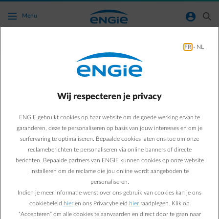
Ga naar de hoofdinhoud
normal-account-circle
search
Menu
Bespaartips
FR
-
NL
Green & Smart Home
Bespaartips
6 tips om je wasmachine
Wij respecteren je privacy
beter te gebruiken
ENGIE gebruikt cookies op haar website om de goede werking ervan te
garanderen, deze te personaliseren op basis van jouw interesses en om je
surfervaring te optimaliseren. Bepaalde cookies laten ons toe om onze
Sébastien V.
reclameberichten te personaliseren via online banners of directe
berichten. Bepaalde partners van ENGIE kunnen cookies op onze website
27/06/2019
·
5 min
installeren om de reclame die jou online wordt aangeboden te
personaliseren.
Weet jij hoeveel water en elektriciteit je bij elke wascyclus
Indien je meer informatie wenst over ons gebruik van cookies kan je ons
verbruikt? En hoe je storingen en nare geurtjes kunt
cookiebeleid
hier
en ons Privacybeleid
hier
raadplegen. Klik op
vermijden of de filter kunt schoonmaken? Je komt het te
“Accepteren” om alle cookies te aanvaarden en direct door te gaan naar