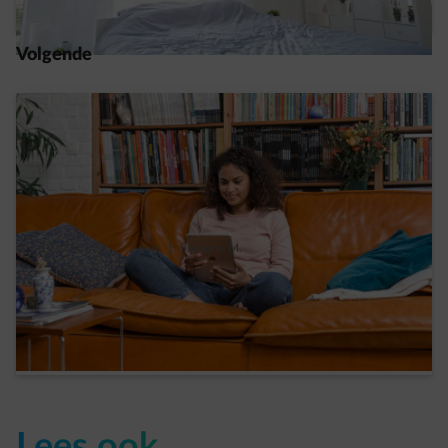
Volgende
14/09/2023
|
1 min.
|
Suzanne M.
Is je woning klaar voor de winter? Je ideale
checklist
Read more
Lees ook