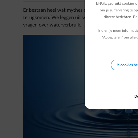
ENGIE gebruikt cookies op
Er bestaan heel wat mythes over waterverbruik. We h
om je surfervaring te o
terugkomen. We leggen uit waarom ze fout zijn en 
directe berichten. B
vragen over waterverbruik.
Indien je meer informati
“Accepteren” om alle c
Je cookies b
De