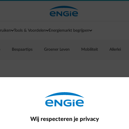
ruiken
Tools & Voordelen
Energiemarkt begrijpen
e
Bespaartips
Groener Leven
Mobiliteit
Allerlei
aar en wat is niet
Wij respecteren je privacy