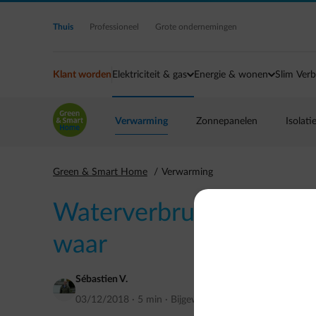
Ga naar de hoofdinhoud
Thuis
Professioneel
Grote ondernemingen
Klant worden
Elektriciteit & gas
Energie & wonen
Slim Verb
Verwarming
Zonnepanelen
Isolati
Green & Smart Home
Verwarming
Waterverbruik, wat is w
waar
Sébastien V.
03/12/2018
·
5 min
·
Bijgewerkt op
februari 2020