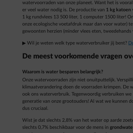
watervoorraden van onze planeet. Want het is vooral
er veel water nodig is. De productie van
1 kg katoen
v
1 kg rundvlees 13 500 liter, 1 computer 1500 liter! 
onze ecologische voetafdruk maar dan voor water) te
gewoonten herzien (minder vlees eten, tweedehands v
▶ Wil je weten welk type waterverbruiker jij bent?
Do
De meest voorkomende vragen ove
Waarom is water besparen belangrijk?
Onze watervoorraden zijn niet onuitputtelijk. Verspilli
klimaatverandering doen de voorraden krimpen. De we
ook ons waterverbruik. Tegenwoordig verbruiken we 
generatie van onze grootouders! Al wat we kunnen 
dus cruciaal.
Wist je dat slechts 2,8% van het water op aarde zoetw
slechts 0,7% beschikbaar voor de mens in
grondwate