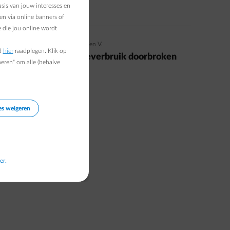
sis van jouw interesses en
Read more
en via online banners of
 die jou online wordt
09/03/2019
|
4 min.
|
Sébastien V.
d
hier
raadplegen. Klik op
5 mythes over energieverbruik doorbroken
heren" om alle (behalve
Read more
es weigeren
er.