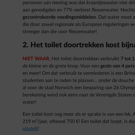
personen van mening was dat kraantjeswater niet dri
aan genodigden en 77% verkiest flessenwater. Noch
gecontroleerde voedingsmiddelen
. Dat water moet a
die door zowel regionale als Europese reguleringen wo
strenger dan die voor flessenwater!
2. Het toilet doortrekken kost bijn
NIET WAAR
. Het toilet doortrekken verbruikt
7 tot 1
de kleine en de grote knop. Voor een
gezin van 4 per
en meer! Om dat verbruik te verminderen is een Britse
studenten aan te raden te plassen… onder de douche ;
al voor de stad Norwich een besparing van 26 Olym
berekening werd ook eens naar de Verenigde Staten do
water!
Een toilet kost nog meer als er sprake is van een lek.
219 m³/jaar, oftewel 750 €! Een toilet dat loopt, is d
uitstelt
!