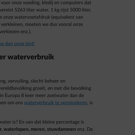
 voor onze voeding, kledij en computers dat
ereist 5263 liter water, 1 kg rijst 5000 liter,
Om onze watervoetafdruk (equivalent van
 verkleinen, moeten we dus vooral onze
erkiezen enz.).
e dan onze test!
r waterverbruik
ng, vervuiling, slecht beheer en
reldbevolking groeit, en met die bevolking
in Europa 8 keer meer zoetwater dan de
doen om ons
waterverbruik te verminderen
, is
ater is? En van dat kleine percentage is
r, waterlopen, meren, stuwdammen
enz. De