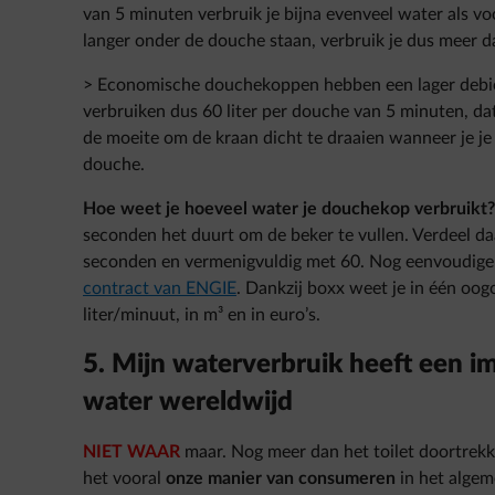
van 5 minuten verbruik je bijna evenveel water als voor
langer onder de douche staan, verbruik je dus meer da
> Economische douchekoppen hebben een lager debie
verbruiken dus 60 liter per douche van 5 minuten, da
de moeite om de kraan dicht te draaien wanneer je je 
douche.
Hoe weet je hoeveel water je douchekop verbruikt?
seconden het duurt om de beker te vullen. Verdeel daa
seconden en vermenigvuldig met 60. Nog eenvoudiger
contract van ENGIE
. Dankzij boxx weet je in één oog
liter/minuut, in m³ en in euro’s.
5. Mijn waterverbruik heeft een i
water wereldwijd
NIET WAAR
maar. Nog meer dan het toilet doortrek
het vooral
onze manier van consumeren
in het algem