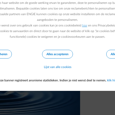
 haar website om de goede werking ervan te garanderen, deze te personaliseren op ba
ebben er 5 uitgepikt die heel vaak
ptimaliseren. Bepaalde cookies laten ons toe om onze reclameberichten te personaliser
we beantwoorden ook de meest gestelde
epaalde partners van ENGIE kunnen cookies op onze website installeren om de reclame
aangeboden te personaliseren.
e wenst over ons gebruik van cookies kan je ons cookiebeleid
hier
en ons Privacybelei
ookies te aanvaarden en direct door te gaan naar de website of klik op "Je cookies be
functionele) cookies te weigeren en je cookievoorkeuren aan te passen.
eheren
Alles accepteren
All
Lijst van alle cookies
ze banner registreert anonieme statistieken. Indien je niet wenst deel te nemen,
klik hi