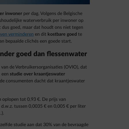
per inwoner
per dag. Volgens de Belgische
shoudelijke waterverbruik per inwoner op
 dus goed, maar dat houdt ons niet tegen
ijven verminderen
en dit
kostbare goed
te
an bepaalde clichés een goede start.
inder goed dan flessenwater
van de Verbruikersorganisaties (OVIO), dat
n een
studie over kraantjeswater
n de consumenten dacht dat kraantjeswater
 oplopen tot 0,93 €. De prijs van
 d.w.z. tussen 0,0035 € en 0,005 € per liter
…).
ezelfde studie aan dat 30% van de bevraagde