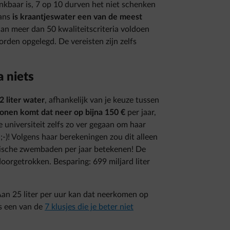
nkbaar is, 7 op 10 durven het niet schenken
tans
is kraantjeswater een van de meest
an meer dan 50 kwaliteitscriteria voldoen
rden opgelegd. De vereisten zijn zelfs
a niets
2 liter water
, afhankelijk van je keuze tussen
sonen komt dat neer op
bijna 150 €
per jaar,
 universiteit zelfs zo ver gegaan om haar
-)! Volgens haar berekeningen zou dit alleen
pische zwembaden per jaar betekenen! De
orgetrokken. Besparing: 699 miljard liter
 Aan 25 liter per uur kan dat neerkomen op
us een van de
7 klusjes die je beter niet