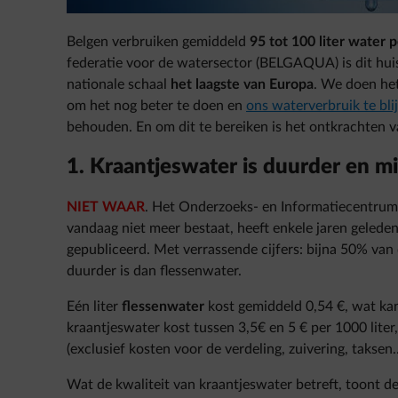
Belgen verbruiken gemiddeld
95 tot 100 liter water 
federatie voor de watersector (BELGAQUA) is dit hui
nationale schaal
het laagste van Europa
. We doen het
om het nog beter te doen en
ons waterverbruik te bl
behouden. En om dit te bereiken is het ontkrachten v
1. Kraantjeswater is duurder en m
NIET WAAR
. Het Onderzoeks- en Informatiecentrum 
vandaag niet meer bestaat, heeft enkele jaren gelede
gepubliceerd. Met verrassende cijfers: bijna 50% va
duurder is dan flessenwater.
Eén liter
flessenwater
kost gemiddeld 0,54 €, wat kan
kraantjeswater kost tussen 3,5€ en 5 € per 1000 liter,
(exclusief kosten voor de verdeling, zuivering, taksen
Wat de kwaliteit van kraantjeswater betreft, toont d