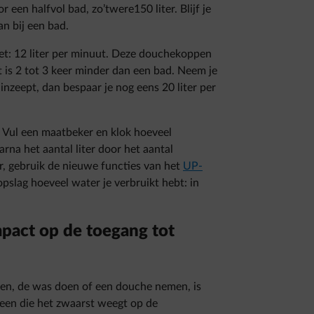
 een halfvol bad, zo’twere150 liter. Blijf je
n bij een bad.
t: 12 liter per minuut. Deze douchekoppen
t is 2 tot 3 keer minder dan een bad. Neem je
inzeept, dan bespaar je nog eens 20 liter per
Vul een maatbeker en klok hoeveel
rna het aantal liter door het aantal
, gebruik de nieuwe functies van het
UP-
opslag hoeveel water je verbruikt hebt: in
mpact op de toegang tot
ken, de was doen of een douche nemen, is
een die het zwaarst weegt op de