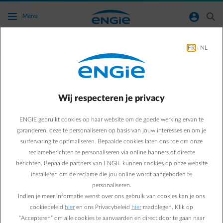
Ga naar de hoofdinhoud
normal-account-circle
search
Menu
Groener Leven
FR
-
NL
Green & Smart Home
Groener leven
Voor een ontspannende
Wij respecteren je privacy
vakantie hoef je echt niet
ENGIE gebruikt cookies op haar website om de goede werking ervan te
garanderen, deze te personaliseren op basis van jouw interesses en om je
ver te reizen!
surfervaring te optimaliseren. Bepaalde cookies laten ons toe om onze
reclameberichten te personaliseren via online banners of directe
berichten. Bepaalde partners van ENGIE kunnen cookies op onze website
Suzanne M.
installeren om de reclame die jou online wordt aangeboden te
personaliseren.
12/05/2023
·
1 min
Indien je meer informatie wenst over ons gebruik van cookies kan je ons
cookiebeleid
hier
en ons Privacybeleid
hier
raadplegen. Klik op
Een zomervakantie zonder vliegtuigreis of vele uren in de
“Accepteren” om alle cookies te aanvaarden en direct door te gaan naar