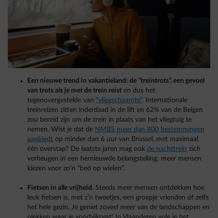
Een nieuwe trend in vakantieland: de “treintrots”, een gevoel
van trots als je met de trein reist
en dus het
tegenovergestelde van
“vliegschaamte”
. Internationale
treinreizen zitten inderdaad in de lift en 62% van de Belgen
zou bereid zijn om de trein in plaats van het vliegtuig te
nemen. Wist je dat de
NMBS meer dan 800 bestemmingen
aanbiedt
op minder dan 6 uur van Brussel, met maximaal
één overstap? De laatste jaren mag ook
de nachttrein
zich
verheugen in een hernieuwde belangstelling: meer mensen
kiezen voor zo’n “bed op wielen”.
Fietsen in alle vrijheid
. Steeds meer mensen ontdekken hoe
leuk fietsen is, met z’n tweetjes, een groepje vrienden of zelfs
het hele gezin. Je geniet zoveel meer van de landschappen en
plekken waar je voorbijkomt! In Vlaanderen volg je het