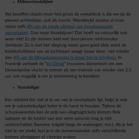
Milieuvriendelijker
We beseffen steeds meer hoe groot de voetafdruk is die we op de
planeet achterlaten, ook als toerist. Wereldwijd zouden al onze
reizen zelfs
8% van de totale uitstoot van broeikasgassen
veroorzaken
. Dan maar thuisblijven? Dat hoeft nu natuurlijk ook
weer niet! Er zijn immers heel wat duurzamere reisformules
denkbaar. Zo is met het vliegtuig reizen geen goed idee, want de
koolstofuitstoot van de luchtvaart weegt zwaar door: niet minder
dan
4% van de klimaatopwarming is eraan toe te schrijven
. In
Frankrijk verbiedt de “
loi Climat
” trouwens binnenkort om een
binnenlandse vlucht te nemen als een treinreis van minder dan 2,5
uur ook mogelijk is om je bestemming te bereiken.
Voordeliger
Een reisdoel dat niet al te ver van je woonplaats ligt, helpt je ook
om je vakantiebudget beter in de hand te houden. Tijdens de
schoolvakanties kan de prijs van vliegtuigtickets immers flink
oplopen en de kosten van een verre autoreis mag je niet
onderschatten (benzine, tolgeld langs de snelwegen, enz.). Als je het
niet te ver zoekt, kun je in de zomermaanden zelfs verschillende
kortere uitstappen of citytrips maken.