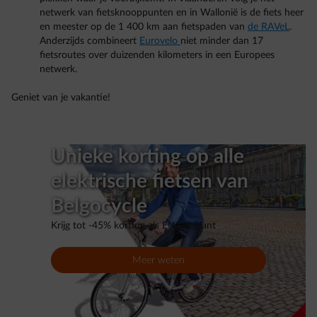
netwerk van fietsknooppunten en in Wallonië is de fiets heer
en meester op de 1 400 km aan fietspaden van
de RAVeL
.
Anderzijds combineert
Eurovelo
niet minder dan 17
fietsroutes over duizenden kilometers in een Europees
netwerk.
Geniet van je vakantie!
Unieke korting op alle
elektrische fietsen van
Belgocycle
Krijg tot -45% korting als ENGIE-klant
Meer weten