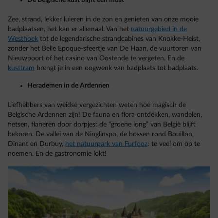
De Belgische kust blijft een must
Zee, strand, lekker luieren in de zon en genieten van onze mooie
badplaatsen, het kan er allemaal. Van het
natuurgebied in de
Westhoek
tot de legendarische strandcabines van Knokke-Heist,
zonder het Belle Epoque-sfeertje van De Haan, de vuurtoren van
Nieuwpoort of het casino van Oostende te vergeten. En de
kusttram
brengt je in een oogwenk van badplaats tot badplaats.
Herademen in de Ardennen
Liefhebbers van weidse vergezichten weten hoe magisch de
Belgische Ardennen zijn! De fauna en flora ontdekken, wandelen,
fietsen, flaneren door dorpjes: de “groene long” van België blijft
bekoren. De vallei van de Ninglinspo, de bossen rond Bouillon,
Dinant en Durbuy,
het natuurpark van Furfooz
: te veel om op te
noemen. En de gastronomie lokt!