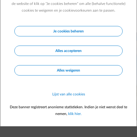
auto zitten, kan dat? Absoluut, want lokaal toerisme heeft
de website of klik op "Je cookies beheren" om alle (behalve functionele)
heel veel te bieden. Bestemmingen dicht bij huis zijn
cookies te weigeren en je cookievoorkeuren aan te passen.
trouwens goed voor je bankrekening én het milieu. Wil je
het er eens op wagen?
Je cookies beheren
Alles accepteren
Alles weigeren
Lijst van alle cookies
Deze banner registreert anonieme statistieken. Indien je niet wenst deel te
nemen,
klik hier.