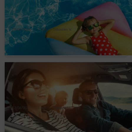
19/06/2026
|
3 min.
|
Sébastien V.
Jouw checklist om energie te besparen voor
je op vakantie vertrekt
17/06/2024
|
1 min.
|
Suzanne M.
Reisverslag: de eerste keer op vakantie met
de elektrische auto