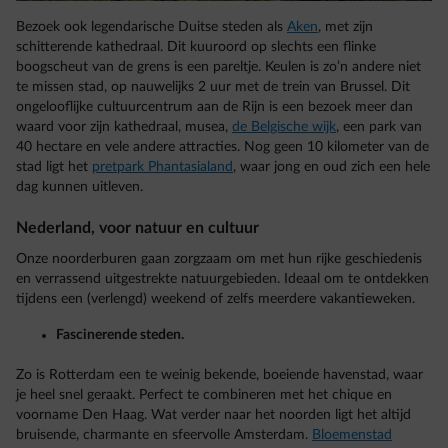
Bezoek ook legendarische Duitse steden als
Aken
, met zijn
schitterende kathedraal. Dit kuuroord op slechts een flinke
boogscheut van de grens is een pareltje. Keulen is zo’n andere niet
te missen stad, op nauwelijks 2 uur met de trein van Brussel. Dit
ongelooflijke cultuurcentrum aan de Rijn is een bezoek meer dan
waard voor zijn kathedraal, musea,
de Belgische wijk
, een park van
40 hectare en vele andere attracties. Nog geen 10 kilometer van de
stad ligt het
pretpark Phantasialand
, waar jong en oud zich een hele
dag kunnen uitleven.
Nederland, voor natuur en cultuur
Onze noorderburen gaan zorgzaam om met hun rijke geschiedenis
en verrassend uitgestrekte natuurgebieden. Ideaal om te ontdekken
tijdens een (verlengd) weekend of zelfs meerdere vakantieweken.
Fascinerende steden.
Zo is Rotterdam een te weinig bekende, boeiende havenstad, waar
je heel snel geraakt. Perfect te combineren met het chique en
voorname Den Haag. Wat verder naar het noorden ligt het altijd
bruisende, charmante en sfeervolle Amsterdam.
Bloemenstad