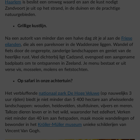
Haarlem
is beslist een omweg waard en aan de kust nodigt
Zandvoort je uit op het strand, in de duinen en de prachtige
natuurgebieden.
Grillige kustlijn.
Na een autorit van minder dan een halve dag zit je al aan de
Friese
eilanden
, die als een parelsnoer in de Waddenzee liggen. Wandel of
fiets door de ongerepte, zanderige landschappen en geniet van de
heerlijke rust. Veel dichterbij ligt Cadzand, evengoed een aangename
badplaats om te ontspannen in Zeeland. Je menu bestaat er uit
verse vis, mosselen, molens en fietstochten.
Op safari in onze achtertuin?
Het verbluffende
nationaal park De Hoge Veluwe
(op nauwelijks 3
uur rijden) biedt je niet minder dan 5 400 hectare aan afwisselende
landschappen: wouden, heidevelden, stuifduinen, vijvers en meren.
Talloze dieren leven er in het wild, waaronder het edelhert. Verken
niet minder dan 40 km aan fietspaden, maak mooie wandelingen of
bewonder in het
Kröller-Müller museum
unieke schilderijen van
Vincent Van Gogh.