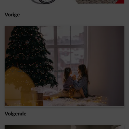
Vorige
04/12/2025
|
3 min.
|
Suzanne M.
A Slow Christmas, want wie duurzaam feest,
geniet meer
Read more
Volgende