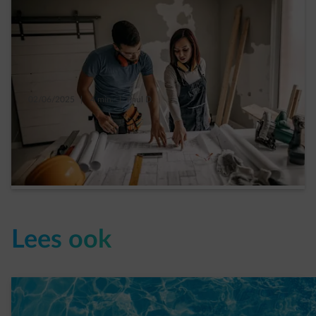
02/06/2025
|
4 min.
|
Paul D.
8 essentiële tips voor een geslaagde
renovatie
Read more
Lees ook