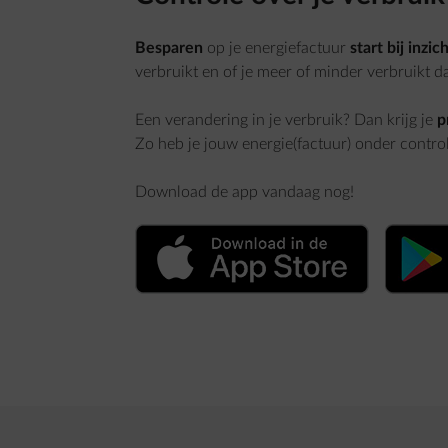
Besparen
op je energiefactuur
start bij inzic
verbruikt en of je meer of minder verbruikt 
Een verandering in je verbruik? Dan krijg je
p
Zo heb je jouw energie(factuur) onder contro
Download de app vandaag nog!