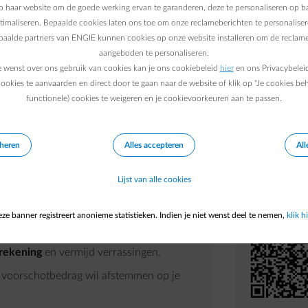
 haar website om de goede werking ervan te garanderen, deze te personaliseren op ba
ptimaliseren. Bepaalde cookies laten ons toe om onze reclameberichten te personaliser
epaalde partners van ENGIE kunnen cookies op onze website installeren om de reclame
aangeboden te personaliseren.
t App is dé manier om
je verbruik en je factuur op t
e wenst over ons gebruik van cookies kan je ons cookiebeleid
hier
en ons Privacybelei
tartscherm of met meer detail in de grafieken: iedere
ookies te aanvaarden en direct door te gaan naar de website of klik op "Je cookies be
functionele) cookies te weigeren en je cookievoorkeuren aan te passen.
Zo wordt je verbruik verminderen echt makkelijk.
eheren
Alles accepteren
All
Surf je van
Scan de QR
Lijst van alle cookies
app store.
ze banner registreert anonieme statistieken. Indien je niet wenst deel te nemen,
klik hi
k
, zowel in
kWh
als in
euro
.
rekening
en vermijd verrassingen.
 je voorschotbedrag wil afstemmen op je