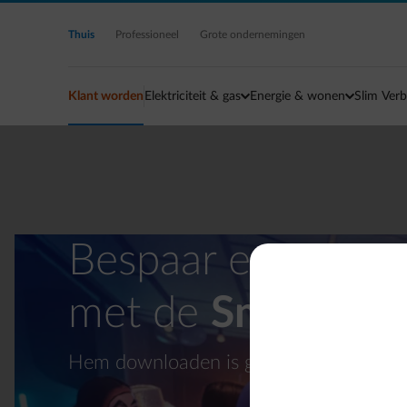
Ga naar de hoofdinhoud
Thuis
Professioneel
Grote ondernemingen
Klant worden
Elektriciteit & gas
Energie & wonen
Slim Verb
Bespaar energie e
met de
Smart Ap
Hem downloaden is goed. Gebruiken is 