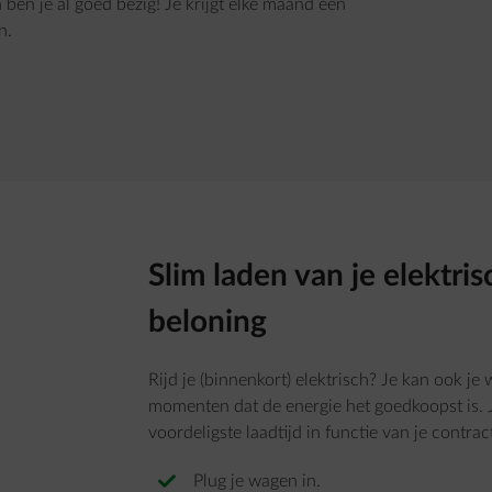
 ben je al goed bezig! Je krijgt elke maand een
n.
Slim laden van je elektri
beloning
Rijd je (binnenkort) elektrisch? Je kan ook j
momenten dat de energie het goedkoopst is. Ji
voordeligste laadtijd in functie van je contract
Plug je wagen in.