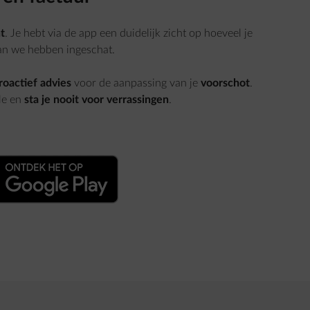
ht
. Je hebt via de app een duidelijk zicht op hoeveel je
dan we hebben ingeschat.
roactief advies
voor de aanpassing van je
voorschot
.
le en
sta je nooit voor verrassingen
.