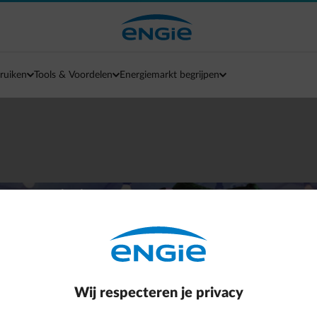
ruiken
Tools & Voordelen
Energiemarkt begrijpen
n geld
p
beter.
Wij respecteren je privacy