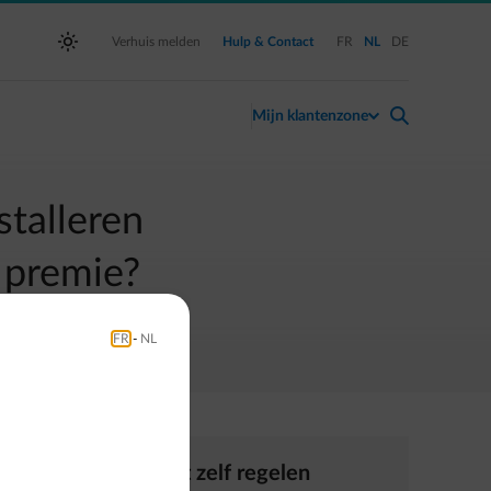
Schakel over naar Frans
Schakel over naar Nede
Schakel over naar
Verhuis melden
Hulp & Contact
FR
NL
DE
search
Mijn klantenzone
talleren
 premie?
FR
-
NL
aar het
Direct zelf regelen
liceerd.