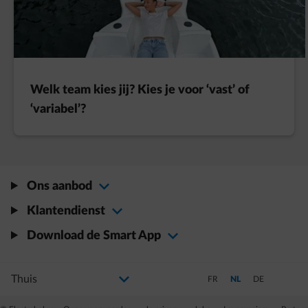
Welk team kies jij? Kies je voor ‘vast’ of
‘variabel’?
Ons aanbod
Klantendienst
Download de Smart App
Selecteer uw profiel
Als u de selectie wijzigt, gaat u naar een nieuwe pagina
Schakel over naar Frans
Schakel over naar Ned
Schakel over na
FR
NL
DE