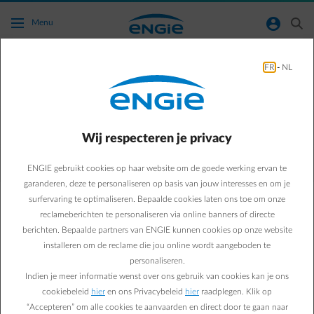
Ga naar de hoofdinhoud
normal-account-circle
search
Menu
FR
-
NL
Heb ik recht op een premie voor mijn
zonnepanelen, mijn digitale meter of mijn
warmtepomp?
Wij respecteren je privacy
Terug naar contactpagina
arrow-left
ENGIE gebruikt cookies op haar website om de goede werking ervan te
garanderen, deze te personaliseren op basis van jouw interesses en om je
Ontdek het
hier
.
surfervaring te optimaliseren. Bepaalde cookies laten ons toe om onze
reclameberichten te personaliseren via online banners of directe
berichten. Bepaalde partners van ENGIE kunnen cookies op onze website
installeren om de reclame die jou online wordt aangeboden te
personaliseren.
Indien je meer informatie wenst over ons gebruik van cookies kan je ons
cookiebeleid
hier
en ons Privacybeleid
hier
raadplegen. Klik op
Veelgestelde vragen
“Accepteren” om alle cookies te aanvaarden en direct door te gaan naar