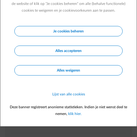
Ik heb mijn zonnepanelen vóór 2021 geïnstalleerd, heb ik
de website of klik op "Je cookies beheren" om alle (behalve functionele)
cookies te weigeren en je cookievoorkeuren aan te passen.
recht op een premie?
Ik heb ook een warmtepomp laten installeren vóór 2021,
heb ik recht op een extra premie?
Je cookies beheren
Ik heb mijn zonnepanelen in 2021 geïnstalleerd, heb ik
recht op een premie?
Alles accepteren
Direct zelf regelen
Alles weigeren
In
Energiedesk
Lijst van alle cookies
Verhuis melden
arrow-right
Factuur raadplegen
arrow-right
Deze banner registreert anonieme statistieken. Indien je niet wenst deel te
Voorschot aanpassen
arrow-right
nemen,
klik hier.
Betaalmethode aanpassen
arrow-right