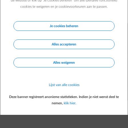
waarschuwt je via een app als er in je woning een waterlek
de website of klik op "Je cookies beheren" om alle (behalve functionele)
cookies te weigeren en je cookievoorkeuren aan te passen.
ontstaat. Wij hebben voor jou de lekdetector van Fibaro en
boxx van ENGIE getest. Lees hier meer …
Je cookies beheren
Alles accepteren
Alles weigeren
Lijst van alle cookies
Deze banner registreert anonieme statistieken. Indien je niet wenst deel te
nemen,
klik hier.