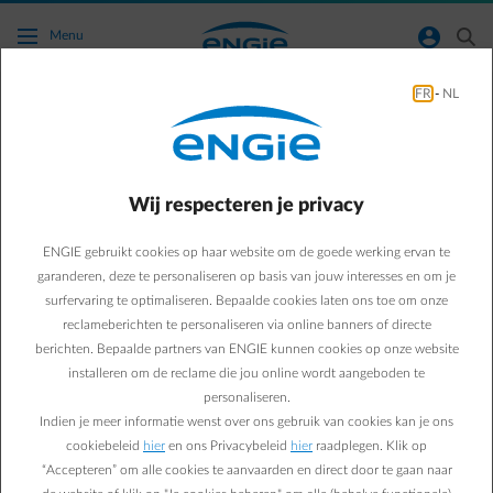
Ga naar de hoofdinhoud
normal-account-circle
search
Menu
FR
-
NL
Bespaartips
Green & Smart Home
Bespaartips
Wij respecteren je privacy
Een waterlekdetector
ENGIE gebruikt cookies op haar website om de goede werking ervan te
voorkomt waterschade in
garanderen, deze te personaliseren op basis van jouw interesses en om je
surfervaring te optimaliseren. Bepaalde cookies laten ons toe om onze
huis
reclameberichten te personaliseren via online banners of directe
berichten. Bepaalde partners van ENGIE kunnen cookies op onze website
installeren om de reclame die jou online wordt aangeboden te
Sébastien V.
personaliseren.
22/11/2019
·
3 min
Indien je meer informatie wenst over ons gebruik van cookies kan je ons
cookiebeleid
hier
en ons Privacybeleid
hier
raadplegen. Klik op
Een slimme waterlekdetector met internetverbinding
“Accepteren” om alle cookies te aanvaarden en direct door te gaan naar