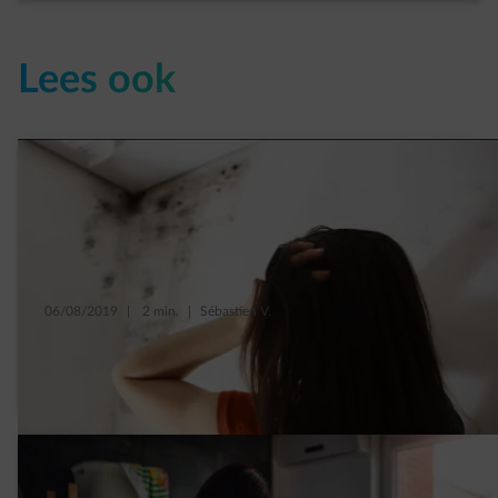
Lees ook
06/08/2019
|
2 min.
|
Sébastien V.
Vijf keer waterschade die je thuis echt niet
wilt