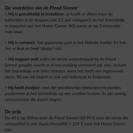
De voordelen van de Flood Sensor
>
Hij is gemakkelijk te installeren
: je hoeft er alleen maar de
batterijtjes in te stoppen (die 2,5 jaar meegaan!) en het toestelletje
te koppelen aan het Home Center. Wij waren er op 5 minuutjes
mee klaar.
>
Hij is compact
: het apparaatje past in het kleinste hoekje. En het
ziet er leuk en heel “design” uit!
>
Hij reageert snel:
zodra de eerste waterdruppel bij de Flood
Sensor geraakt, wordt er al een melding verstuurd per sms. Je kunt
het toestelletje ook laten rinkelen, want het heeft een ingebouwd
alarm. Bij een lek begint er ook een ledlampje te knipperen.
>
Hij heeft pootjes!
: met zijn goudkleurige telescopische pootjes
positioneer je het toestelletje op een oneffen bodem. Er zijn weinig
concurrenten die daarin slagen.
De prijs
De 45 € op 50five voor de Flood Sensor (69,99 € voor de versie die
compatibel is met Apple HomeKit) + 259 € voor het Home Center
Lite