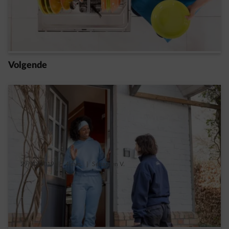
Speelt de watertemperatuur een rol in het
verbruik van je wasmachine?
Read more
Volgende
29/10/2019
|
4 min.
|
Sébastien V.
Inzicht in je energieverbruik helpt je
besparen
Read more