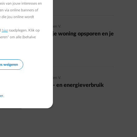
sis van jouw interesses en
Read more
en via online banners of
 die jou online wordt
01/09/2022
|
4 min.
|
Sébastien V.
d
hier
raadplegen. Klik op
Energieverslinders in je woning opsporen en je
heren" om alle (behalve
verbruik verminderen
Read more
es weigeren
18/12/2018
|
4 min.
|
Sébastien V.
Hoe kan ik mijn water- en energieverbruik
opvolgen
er.
Read more