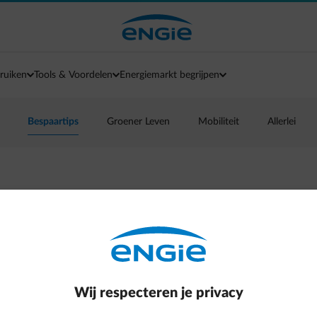
ruiken
Tools & Voordelen
Energiemarkt begrijpen
Bespaartips
Groener Leven
Mobiliteit
Allerlei
ektrische toestellen
Wij respecteren je privacy