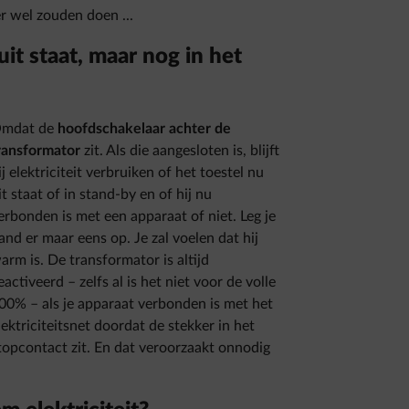
er wel zouden doen ...
it staat, maar nog in het
mdat de
hoofdschakelaar achter de
ransformator
zit. Als die aangesloten is, blijft
ij elektriciteit verbruiken of het toestel nu
it staat of in stand-by en of hij nu
erbonden is met een apparaat of niet. Leg je
and er maar eens op. Je zal voelen dat hij
arm is. De transformator is altijd
eactiveerd – zelfs al is het niet voor de volle
00% – als je apparaat verbonden is met het
lektriciteitsnet doordat de stekker in het
topcontact zit. En dat veroorzaakt onnodig