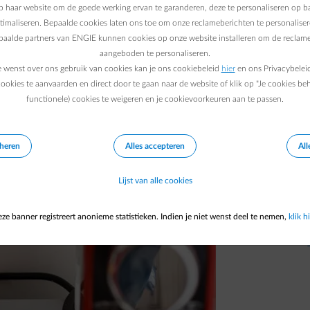
 haar website om de goede werking ervan te garanderen, deze te personaliseren op ba
sche toestellen staan nooit helemaal uit. Met
ptimaliseren. Bepaalde cookies laten ons toe om onze reclameberichten te personaliser
lke toestellen gaat het en hoe deze onnodige
epaalde partners van ENGIE kunnen cookies op onze website installeren om de reclame
aangeboden te personaliseren.
e wenst over ons gebruik van cookies kan je ons cookiebeleid
hier
en ons Privacybelei
ookies te aanvaarden en direct door te gaan naar de website of klik op "Je cookies be
functionele) cookies te weigeren en je cookievoorkeuren aan te passen.
eheren
Alles accepteren
All
Lijst van alle cookies
ze banner registreert anonieme statistieken. Indien je niet wenst deel te nemen,
klik hi