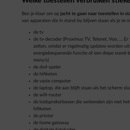
Welke toestellen verbruiken stieke
Ben je klaar om op
jacht te gaan naar toestellen in s
van apparaten die in stand-by blijven staan als je ze ni
de tv
de tv-decoder (Proximus TV, Telenet, Voo, ... Er
zetten, omdat er regelmatig updates worden u
energiebesparende functie of een diepe stand-b
menu’s)
de dvd-speler
de hifiketen
de vaste computer
de laptop, die aan blijft staan als het scherm slu
de wifi-router
de luidsprekerboxen die verbonden zijn met het 
hifiketen
de printer
de home gateway
de digitale fotokader