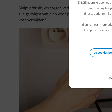
ENGIE gebruikt cookies op
Sluipverbruik, verborgen verbruik ... Sommige elektri
om je surfervaring te o
alle gevolgen van dien voor je energiefactuur. Om we
directe berichten. B
kost vermijden?
Indien je meer informati
“Accepteren” om alle c
Je cookies b
De