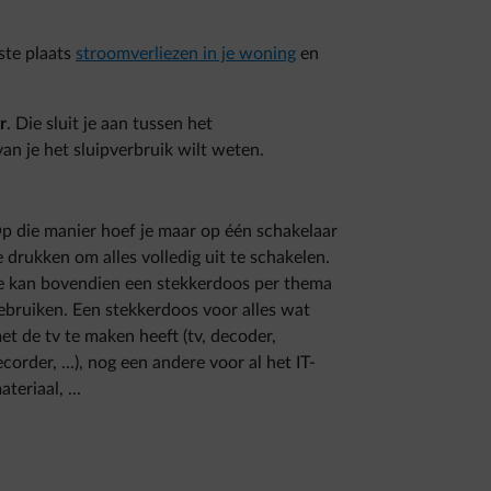
ste plaats
stroomverliezen in je woning
en
r
. Die sluit je aan tussen het
n je het sluipverbruik wilt weten.
p die manier hoef je maar op één schakelaar
e drukken om alles volledig uit te schakelen.
e kan bovendien een stekkerdoos per thema
ebruiken. Een stekkerdoos voor alles wat
et de tv te maken heeft (tv, decoder,
ecorder, ...), nog een andere voor al het IT-
ateriaal, ...