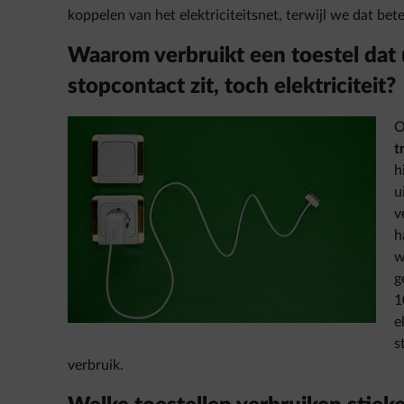
koppelen van het elektriciteitsnet, terwijl we dat bet
Waarom verbruikt een toestel dat u
stopcontact zit, toch elektriciteit?
O
t
h
u
v
h
w
g
1
e
s
verbruik.