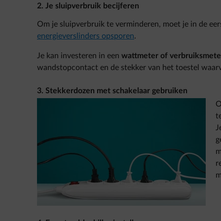
2. Je sluipverbruik becijferen
Om je sluipverbruik te verminderen, moet je in de eer
energieverslinders opsporen
.
Je kan investeren in een
wattmeter of verbruiksmete
wandstopcontact en de stekker van het toestel waarva
3. Stekkerdozen met schakelaar gebruiken
O
t
J
g
m
r
m