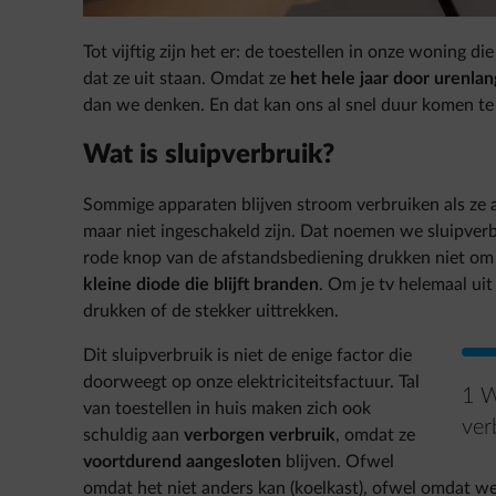
Tot vijftig zijn het er: de toestellen in onze woning die
dat ze uit staan. Omdat ze
het hele jaar door urenlan
dan we denken. En dat kan ons al snel duur komen te s
Wat is sluipverbruik?
Sommige apparaten blijven stroom verbruiken als ze aa
maar niet ingeschakeld zijn. Dat noemen we sluipverb
rode knop van de afstandsbediening drukken niet om je
kleine diode die blijft branden
. Om je tv helemaal ui
drukken of de stekker uittrekken.
Dit sluipverbruik is niet de enige factor die
doorweegt op onze elektriciteitsfactuur. Tal
1 W
van toestellen in huis maken zich ook
ver
schuldig aan
verborgen verbruik
, omdat ze
voortdurend aangesloten
blijven. Ofwel
omdat het niet anders kan (koelkast), ofwel omdat we