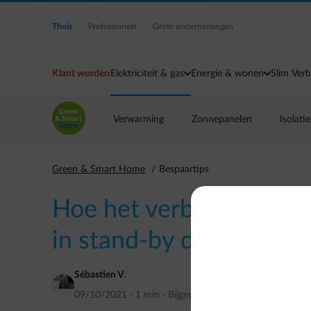
Ga naar de hoofdinhoud
Thuis
Professioneel
Grote ondernemingen
Klant worden
Elektriciteit & gas
Energie & wonen
Slim Verb
Verwarming
Zonnepanelen
Isolatie
Green & Smart Home
Bespaartips
Hoe het verbruik van el
in stand-by drukken?
Sébastien V.
09/10/2021
·
1 min
·
Bijgewerkt op
april 2023