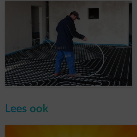
19/03/2018
|
2 min.
|
Paul D.
Moet een vloer met vloerverwarming
geïsoleerd worden?
Read more
Lees ook