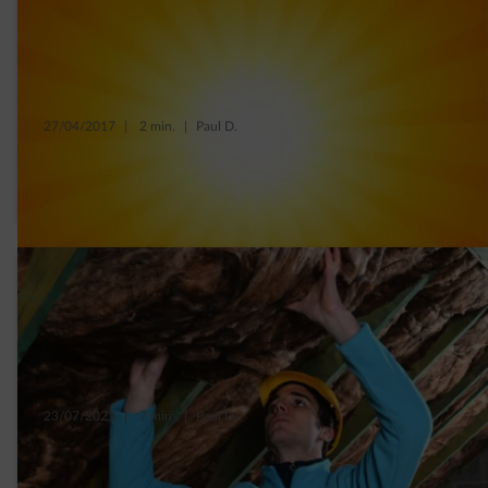
27/04/2017
|
2 min.
|
Paul D.
In de lente of de zomer je woning isoleren,
wat een goed idee!
23/07/2021
|
7 min.
|
Paul D.
7 soorten isolatie voor je dak en verloren
zolderruimte