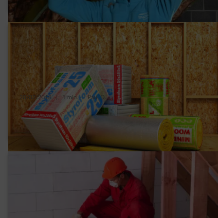
20/02/2018
|
1 min.
|
Paul D.
Hoe lees je het etiket op thermisch
isolatiemateriaal?