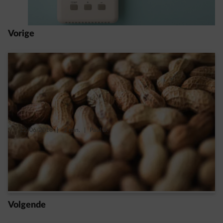
Vorige
22/06/2018
|
2 min.
|
Paul D.
Natuurlijk isoleren op basis van pinda’s,
algen en bier
Read more
Volgende