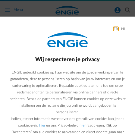
Ga naar de hoofdinhoud
normal-account-circle
search
Menu
Isolatie
FR
-
NL
Green & Smart Home
Isolatie
Welk materiaal gebruiken
Wij respecteren je privacy
om spouwmuren te
ENGIE gebruikt cookies op haar website om de goede werking ervan te
garanderen, deze te personaliseren op basis van jouw interesses en om je
isoleren?
surfervaring te optimaliseren. Bepaalde cookies laten ons toe om onze
reclameberichten te personaliseren via online banners of directe
berichten. Bepaalde partners van ENGIE kunnen cookies op onze website
Paul D.
installeren om de reclame die jou online wordt aangeboden te
personaliseren.
Energie-expert bij ENGIE
Indien je meer informatie wenst over ons gebruik van cookies kan je ons
26/03/2018
·
2 min
cookiebeleid
hier
en ons Privacybeleid
hier
raadplegen. Klik op
“Accepteren” om alle cookies te aanvaarden en direct door te gaan naar