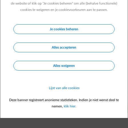
Slecht geïsoleerde muren kunnen tot 25% warmteverlies
de website of klik op "Je cookies beheren" om alle (behalve functionele)
veroorzaken in een woning. Heb je spouwmuren? Dan
cookies te weigeren en je cookievoorkeuren aan te passen.
leggen wij je uit hoe je ze kan isoleren en met welk
isolatiemateriaal.
Je cookies beheren
Alles accepteren
Alles weigeren
Lijst van alle cookies
Deze banner registreert anonieme statistieken. Indien je niet wenst deel te
nemen,
klik hier.