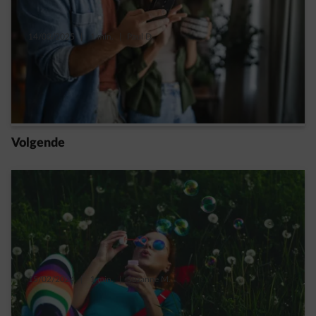
14/03/2025
|
1 min.
|
Paul D.
Nieuwe regering: wat verandert er voor je
verwarming?
Read more
Volgende
15/02/2024
|
1 min.
|
Suzanne M.
7 keer goed nieuws voor de planeet