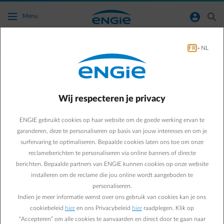
Ga naar de hoofdinhoud
normal-account-circle
search
Menu
Verwarming
FR
-
NL
Green & Smart Home
Verwarming
Gedaan met stookolie in
Wij respecteren je privacy
Wallonië, alternatieven
ENGIE gebruikt cookies op haar website om de goede werking ervan te
garanderen, deze te personaliseren op basis van jouw interesses en om je
brengen duurzame
surfervaring te optimaliseren. Bepaalde cookies laten ons toe om onze
reclameberichten te personaliseren via online banners of directe
toekomst
berichten. Bepaalde partners van ENGIE kunnen cookies op onze website
installeren om de reclame die jou online wordt aangeboden te
personaliseren.
Indien je meer informatie wenst over ons gebruik van cookies kan je ons
Paul D.
cookiebeleid
hier
en ons Privacybeleid
hier
raadplegen. Klik op
Energie-expert bij ENGIE
“Accepteren” om alle cookies te aanvaarden en direct door te gaan naar
20/08/2024
·
1 min