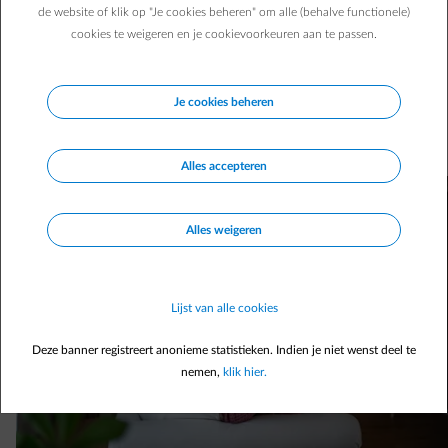
de website of klik op "Je cookies beheren" om alle (behalve functionele)
cookies te weigeren en je cookievoorkeuren aan te passen.
Het is zover: mazout heeft afgedaan als verwarmingsbron.
De wetgeving wordt steeds strenger voor deze fossiele
brandstof en duwt gezinnen naar oplossingen die
Je cookies beheren
milieuvriendelijker zijn en het klimaat ontzien. Welke
keuzes heb je nu?
Alles accepteren
Alles weigeren
Lijst van alle cookies
Deze banner registreert anonieme statistieken. Indien je niet wenst deel te
nemen,
klik hier.