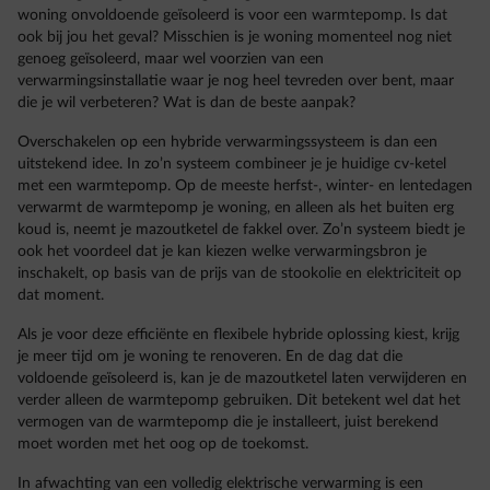
woning onvoldoende geïsoleerd is voor een warmtepomp. Is dat
ook bij jou het geval? Misschien is je woning momenteel nog niet
genoeg geïsoleerd, maar wel voorzien van een
verwarmingsinstallatie waar je nog heel tevreden over bent, maar
die je wil verbeteren? Wat is dan de beste aanpak?
Overschakelen op een hybride verwarmingssysteem is dan een
uitstekend idee. In zo’n systeem combineer je je huidige cv-ketel
met een warmtepomp. Op de meeste herfst-, winter- en lentedagen
verwarmt de warmtepomp je woning, en alleen als het buiten erg
koud is, neemt je mazoutketel de fakkel over. Zo’n systeem biedt je
ook het voordeel dat je kan kiezen welke verwarmingsbron je
inschakelt, op basis van de prijs van de stookolie en elektriciteit op
dat moment.
Als je voor deze efficiënte en flexibele hybride oplossing kiest, krijg
je meer tijd om je woning te renoveren. En de dag dat die
voldoende geïsoleerd is, kan je de mazoutketel laten verwijderen en
verder alleen de warmtepomp gebruiken. Dit betekent wel dat het
vermogen van de warmtepomp die je installeert, juist berekend
moet worden met het oog op de toekomst.
In afwachting van een volledig elektrische verwarming is een