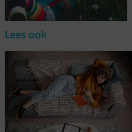
Read more
Lees ook
27/02/2026
|
1 min.
|
Paul D.
Wallonië: op welke premies heb je in 2026
recht voor je verwarming?