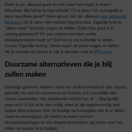
Denk je nu: allemaal goed en wel, maar hoe begin je eraan?
Misschien lijkt het je te ingewikkeld? Of te duur? Of onmogelijk in
jouw specifieke geval? Wees gerust, dat zijn allemaal
vaak gehoorde
bezwaren
die je zeker niet moeten tegenhouden. Eigenlijk hoef je
“alleen maar” de juiste vragen te stellen. Zoals: hoe goed is je
woning geïsoleerd? Of met andere woorden: welke
energieprestaties haalt ze? Dat kan je vrij makkelijk te weten
komen: Eigenlijk hoef je “alleen maar” de juiste vragen te stellen.
Als je woning vrij recent is, kijk je gewoon naar je
EPC-score
.
Duurzame alternatieven die je blij
zullen maken
Sommige gezinnen hebben nooit een andere brandstof dan mazout
gebruikt om zich te verwarmen en kunnen zich nauwelijks iets
anders voorstellen. Het onbekende schrikt hen af … Begrijpelijk,
maar toch is dat echt niet nodig, want er zijn tegenwoordig veel
betere alternatieven. Met de huidige technologieën kan je er alleen
maar op vooruitgaan. Ze bieden je meer comfort,
energiebesparingen en een langere levensduur, zijn beter voor het
milieu en passen in je budget.