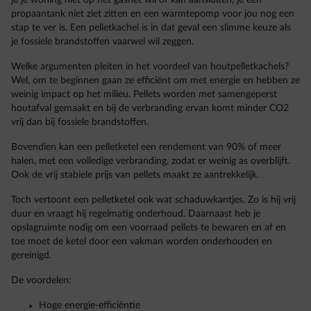
je je woning niet op het gasnet wil of kan aansluiten, je een
propaantank niet ziet zitten en een warmtepomp voor jou nog een
stap te ver is. Een pelletkachel is in dat geval een slimme keuze als
je fossiele brandstoffen vaarwel wil zeggen.
Welke argumenten pleiten in het voordeel van houtpelletkachels?
Wel, om te beginnen gaan ze efficiënt om met energie en hebben ze
weinig impact op het milieu. Pellets worden met samengeperst
houtafval gemaakt en bij de verbranding ervan komt minder CO2
vrij dan bij fossiele brandstoffen.
Bovendien kan een pelletketel een rendement van 90% of meer
halen, met een volledige verbranding, zodat er weinig as overblijft.
Ook de vrij stabiele prijs van pellets maakt ze aantrekkelijk.
Toch vertoont een pelletketel ook wat schaduwkantjes. Zo is hij vrij
duur en vraagt hij regelmatig onderhoud. Daarnaast heb je
opslagruimte nodig om een voorraad pellets te bewaren en af en
toe moet de ketel door een vakman worden onderhouden en
gereinigd.
De voordelen:
Hoge energie-efficiëntie