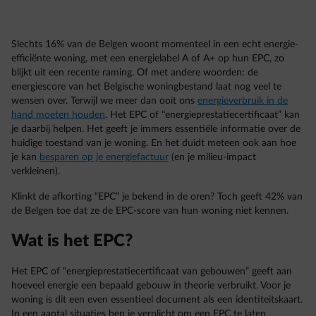
Slechts 16% van de Belgen woont momenteel in een echt energie-
efficiënte woning, met een energielabel A of A+ op hun EPC, zo
blijkt uit een recente raming. Of met andere woorden: de
energiescore van het Belgische woningbestand laat nog veel te
wensen over. Terwijl we meer dan ooit ons
energieverbruik in de
hand moeten houden
. Het EPC of “energieprestatiecertificaat” kan
je daarbij helpen. Het geeft je immers essentiële informatie over de
huidige toestand van je woning. En het duidt meteen ook aan hoe
je kan
besparen op je energiefactuur
(en je milieu-impact
verkleinen).
Klinkt de afkorting “EPC” je bekend in de oren? Toch geeft 42% van
de Belgen toe dat ze de EPC-score van hun woning niet kennen.
Wat is het EPC?
Het EPC of “energieprestatiecertificaat van gebouwen” geeft aan
hoeveel energie een bepaald gebouw in theorie verbruikt. Voor je
woning is dit een even essentieel document als een identiteitskaart.
In een aantal situaties ben je verplicht om een EPC te laten