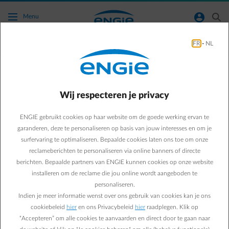
Ga naar de hoofdinhoud
normal-account-circle
search
Menu
FR
-
NL
Isolatie
Green & Smart Home
Isolatie
Wij respecteren je privacy
Alle geheimen van het
ENGIE gebruikt cookies op haar website om de goede werking ervan te
EPC ontrafeld en tips om
garanderen, deze te personaliseren op basis van jouw interesses en om je
surfervaring te optimaliseren. Bepaalde cookies laten ons toe om onze
je score te verbeteren
reclameberichten te personaliseren via online banners of directe
berichten. Bepaalde partners van ENGIE kunnen cookies op onze website
installeren om de reclame die jou online wordt aangeboden te
Paul D.
personaliseren.
Energie-expert bij ENGIE
Indien je meer informatie wenst over ons gebruik van cookies kan je ons
05/12/2023
·
1 min
cookiebeleid
hier
en ons Privacybeleid
hier
raadplegen. Klik op
“Accepteren” om alle cookies te aanvaarden en direct door te gaan naar