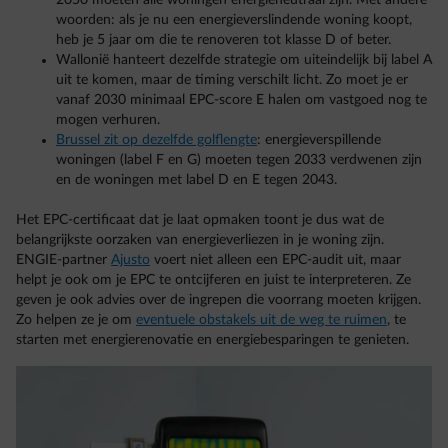
2050 moeten alle woningen energieneutraal zijn. Met andere
woorden: als je nu een energieverslindende woning koopt,
heb je 5 jaar om die te renoveren tot klasse D of beter.
Wallonië hanteert dezelfde strategie om uiteindelijk bij label A
uit te komen, maar de timing verschilt licht. Zo moet je er
vanaf 2030 minimaal EPC-score E halen om vastgoed nog te
mogen verhuren.
Brussel zit op dezelfde golflengte
: energieverspillende
woningen (label F en G) moeten tegen 2033 verdwenen zijn
en de woningen met label D en E tegen 2043.
Het EPC-certificaat dat je laat opmaken toont je dus wat de
belangrijkste oorzaken van energieverliezen in je woning zijn.
ENGIE-partner
Ajusto
voert niet alleen een EPC-audit uit, maar
helpt je ook om je EPC te ontcijferen en juist te interpreteren. Ze
geven je ook advies over de ingrepen die voorrang moeten krijgen.
Zo helpen ze je om
eventuele obstakels uit de weg te ruimen
, te
starten met energierenovatie en energiebesparingen te genieten.