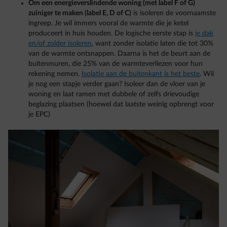
Om een energieverslindende woning (met label F of G)
zuiniger te maken (label E, D of C)
is isoleren de voornaamste
ingreep. Je wil immers vooral de warmte die je ketel
produceert in huis houden. De logische eerste stap is
je dak
en/of zolder isoleren
, want zonder isolatie laten die tot 30%
van de warmte ontsnappen. Daarna is het de beurt aan de
buitenmuren, die 25% van de warmteverliezen voor hun
rekening nemen.
Isolatie aan de buitenkant is het beste
. Wil
je nog een stapje verder gaan? Isoleer dan de vloer van je
woning en laat ramen met dubbele of zelfs drievoudige
beglazing plaatsen (hoewel dat laatste weinig opbrengt voor
je EPC)