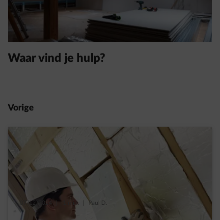
Waar vind je hulp?
Vorige
07/12/2024
|
1 min.
|
Paul D.
Waarom lukt het maar niet om je woning te