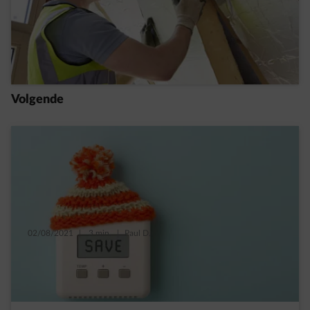
isoleren? Ontdek de obstakels én de
oplossingen!
Read more
Volgende
02/08/2021
|
3 min.
|
Paul D.
Klaar voor de winter met 5 eenvoudige
isolatiewerken
Read more