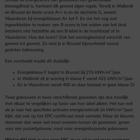
Omdat de energiescore van gebouwen een gewestelijke
bevoegdheid is, hanteert elk gewest eigen regels. Terwijl in Wallonië
en Brussel de beste score A++ is en de slechtste G, zweert
Vlaanderen bij energieklassen A+ tot F. En om het nog wat
ingewikkelder te maken: een B-score in het zuiden van het land
betekent niet hetzelfde als een B-label in de hoofdstad of in
Vlaanderen. Hoe dat komt? Ook het woningbestand verschilt van
gewest tot gewest. Zo vind je in Brussel bijvoorbeeld vooral
gesloten bebouwing.
Een voorbeeld maakt dit duidelijk:
Energieklasse F begint in Brussel bij 276 kWh/m²/jaar.
In Wallonië zit je woning in klasse F vanaf 425 kWh/m²/jaar.
En in Vlaanderen vanaf 400 en daar bestaat er geen klasse G!
Twee gebouwen in twee verschillende gewesten zijn dus moeilijk
met elkaar te vergelijken op basis van hun label alleen. Het kan wel
als je naar het specifieke primaire energieverbruik (in kWh/m²/jaar)
kijkt, dat ook op het EPC-certificaat staat vermeld. Maar de kleuren
stemmen dan weer wel mooi overeen tussen de gewesten: groen
voor een passiefgebouw, rood voor energieslurpende gebouwen.