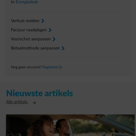
In
Energiedesk
Verhuis melden
arrow-right
Factuur raadplegen
arrow-right
Voorschot aanpassen
arrow-right
Betaalmethode aanpassen
arrow-right
Nog geen account?
Registreer je
Nieuwste artikels
Opent in een nieuw tabblad
Alle artikels