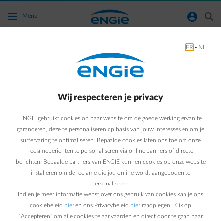
Ga naar de hoofdinhoud
normal-account-circle
search
Menu
FR
-
NL
Wat is het btw-nummer van ENGIE?
Terug naar contactpagina
arrow-left
Wij respecteren je privacy
Het btw-nummer van ENGIE (Electrabel nv) in België is BE
0403.170.701.
ENGIE gebruikt cookies op haar website om de goede werking ervan te
garanderen, deze te personaliseren op basis van jouw interesses en om je
surfervaring te optimaliseren. Bepaalde cookies laten ons toe om onze
reclameberichten te personaliseren via online banners of directe
berichten. Bepaalde partners van ENGIE kunnen cookies op onze website
installeren om de reclame die jou online wordt aangeboden te
personaliseren.
Indien je meer informatie wenst over ons gebruik van cookies kan je ons
Veelgestelde vragen
cookiebeleid
hier
en ons Privacybeleid
hier
raadplegen. Klik op
Vragen over je huidige contract
“Accepteren” om alle cookies te aanvaarden en direct door te gaan naar