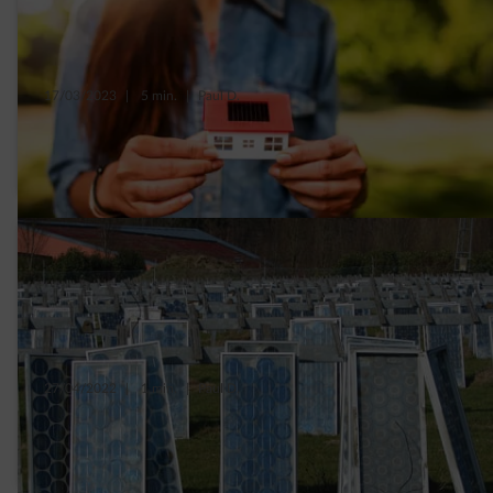
17/03/2023
|
5 min.
|
Paul D.
3 solutions pour financer vos panneaux
solaires
27/04/2022
|
1 min.
|
Paul D.
Comment les panneaux photovoltaïques
sont-ils recyclés ?