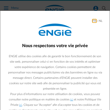
Accéder au contenu principal
normal-account-circle
search
Menu
FR
-
NL
Panneaux Solaires
Green & Smart Home
Panneaux solaires
Nous respectons votre vie privée
6 idées reçues sur les
ENGIE utilise des cookies afin de garantir le bon fonctionnement de son
panneaux solaires : prix,
site web, personnaliser celui-ci en fonction de vos intérêts et optimiser
votre expérience de navigation. Certains cookies permettent de
rentabilité, toit, etc.
personnaliser nos messages publicitaires via des bannières en ligne ou via
message direct. Certains partenaires d’ENGIE peuvent installer des
cookies sur notre site web afin de personnaliser la publicité qui vous est
Paul D.
présentée en ligne.
Expert énergie chez ENGIE
Pour plus d’informations sur notre utilisation de cookies, vous pouvez
01/07/2019
·
1 min
consulter notre politique en matière de cookies
ici
et notre Politique Vie
Privée
ici
. Cliquez sur "Accepter" afin d’accepter tous les cookies et de