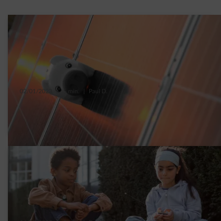
02/01/2023
|
5 min.
|
Paul D.
5 questions d’argent sur les panneaux
solaires