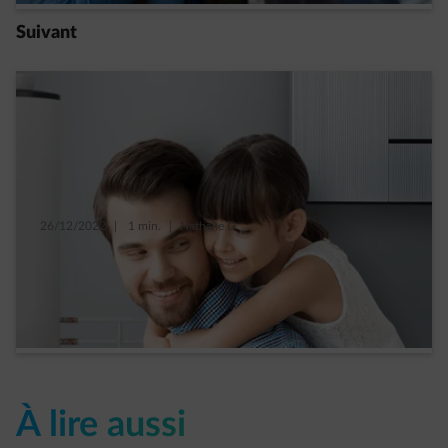
Suivant
26/12/2022
|
1 min.
|
Nathalie D.
Une batterie domestique en toute sécurité :
mode d’emploi
Read more
À lire aussi