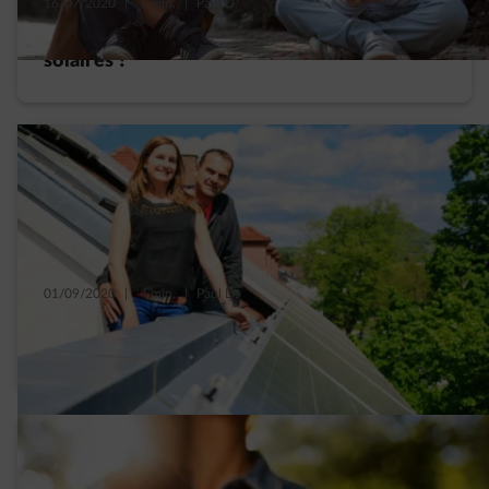
16/07/2020
|
1 min.
|
Paul D.
Quelle sera la rentabilité de vos panneaux
solaires ?
01/09/2020
|
4 min.
|
Paul D.
Panneaux solaires : le compteur intelligent
ne met pas fin à votre rendement