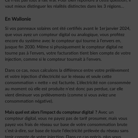
Ce n’est pas tout à fait vrai. Pour bien répondre à cette question, il
vaut mieux distinguer les réalités distinctes dans les 3 régions…
En Wallonie
Si vos panneaux solaires ont été certifiés avant le 1er janvier 2024,
que vous ayez un compteur digital ou analogique, vous profitez
encore du système avec le compteur qui tourne à l’envers en,
jusque fin 2030. Même si physiquement le compteur digital ne
tourne pas à l’envers, votre facturation tient bien compte de votre
injection, comme si le compteur tournait à l’envers.
Dans ce cas, nous calculons la différence entre votre prélèvement
et votre injection d'électricité sur le réseau et seule cette
consommation « nette » est facturée. L’électricité non consommée
au moment où elle est produite n’est donc pas perdue, car elle
vient diminuer vos prélèvements (comme si vous aviez une
consommation négative).
Mais quel est alors l’impact du compteur digital ?
Avec un
compteur digital, vous ne payez pas de tarif prosumer, mais vous
payez vos frais de réseau sur base de votre consommation brute
c’est-à-dire, sur base de toute l’électricité prélevée du réseau sans
tenir compte de voter injection. Dans ce cas précis, plus vous