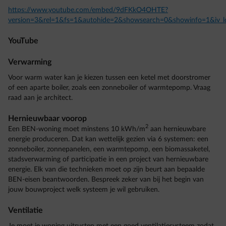
https://www.youtube.com/embed/9dFKkO4OHTE?
version=3&rel=1&fs=1&autohide=2&showsearch=0&showinfo=1&iv_l
YouTube
Verwarming
Voor warm water kan je kiezen tussen een ketel met doorstromer
of een aparte boiler, zoals een zonneboiler of warmtepomp. Vraag
raad aan je architect.
Hernieuwbaar voorop
2
Een BEN-woning moet minstens 10 kWh/m
aan hernieuwbare
energie produceren. Dat kan wettelijk gezien via 6 systemen: een
zonneboiler, zonnepanelen, een warmtepomp, een biomassaketel,
stadsverwarming of participatie in een project van hernieuwbare
energie. Elk van die technieken moet op zijn beurt aan bepaalde
BEN-eisen beantwoorden. Bespreek zeker van bij het begin van
jouw bouwproject welk systeem je wil gebruiken.
Ventilatie
Je moet je woning uitrusten met een goed ventilatiesysteem zodat