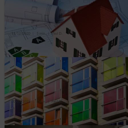
11/12/2020
|
5 min.
|
Paul D.
EPC: tips om je score te verbeteren
20/03/2019
|
2 min.
|
Paul D.
Compacte huizen, de nieuwe standaard!