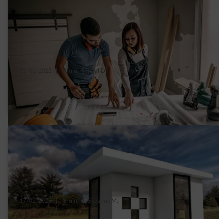
02/06/2025
|
4 min.
|
Paul D.
8 essentiële tips voor een geslaagde
renovatie
17/02/2020
|
3 min.
|
Suzanne M.
Wonen in een tiny house van 20m²