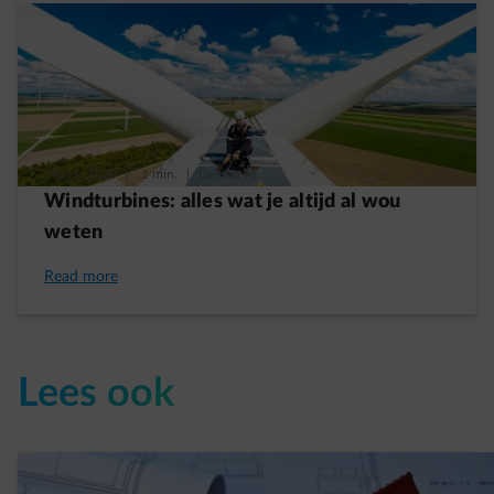
04/11/2020
|
1 min.
|
Laetitia M.
Windturbines: alles wat je altijd al wou
weten
Read more
Lees ook