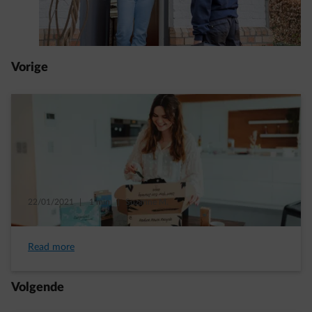
Vorige
22/01/2021
|
1 min.
|
Suzanne M.
Minder CO2 dankzij deze 4 tips van Moenia
Read more
Volgende