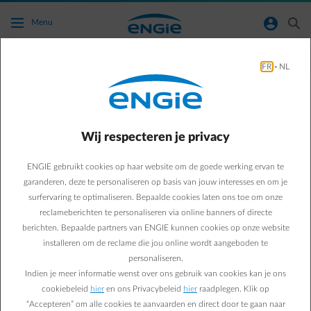
Ga naar de hoofdinhoud
normal-account-circle
search
Menu
Groener Leven
FR
-
NL
Green & Smart Home
Groener leven
BEN-bouwen is verplicht
Wij respecteren je privacy
in 2021
ENGIE gebruikt cookies op haar website om de goede werking ervan te
garanderen, deze te personaliseren op basis van jouw interesses en om je
surfervaring te optimaliseren. Bepaalde cookies laten ons toe om onze
Paul D.
reclameberichten te personaliseren via online banners of directe
berichten. Bepaalde partners van ENGIE kunnen cookies op onze website
Energie-expert bij ENGIE
installeren om de reclame die jou online wordt aangeboden te
07/02/2018
·
3 min
personaliseren.
Indien je meer informatie wenst over ons gebruik van cookies kan je ons
BEN staat voor bijna-energieneutraal. In 2021 is dit de
cookiebeleid
hier
en ons Privacybeleid
hier
raadplegen. Klik op
nieuwe bouwstandaard voor nieuwbouw in Europa en dus
“Accepteren” om alle cookies te aanvaarden en direct door te gaan naar