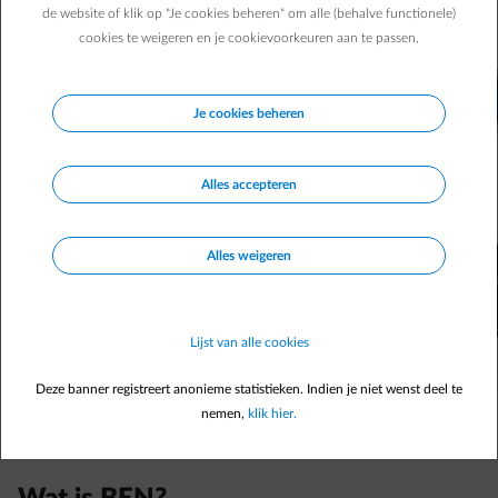
ook in België. Een woordje uitleg over je toekomstige
de website of klik op "Je cookies beheren" om alle (behalve functionele)
woning is dus wel op zijn plaats.
cookies te weigeren en je cookievoorkeuren aan te passen.
Je cookies beheren
Alles accepteren
Alles weigeren
Lijst van alle cookies
Deze banner registreert anonieme statistieken. Indien je niet wenst deel te
nemen,
klik hier.