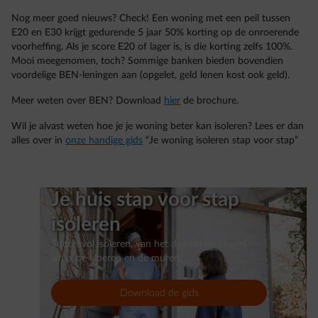
Nog meer goed nieuws? Check! Een woning met een peil tussen
E20 en E30 krijgt gedurende 5 jaar 50% korting op de onroerende
voorheffing. Als je score E20 of lager is, is die korting zelfs 100%.
Mooi meegenomen, toch? Sommige banken bieden bovendien
voordelige BEN-leningen aan (opgelet, geld lenen kost ook geld).
Meer weten over BEN? Download
hier
de brochure.
Wil je alvast weten hoe je je woning beter kan isoleren? Lees er dan
alles over in
onze handige gids
“Je woning isoleren stap voor stap”
Je huis stap voor stap
isoleren
Succesvol isoleren, van het dak tot de ramen
langs de vloeren en de muren.
Download de gids