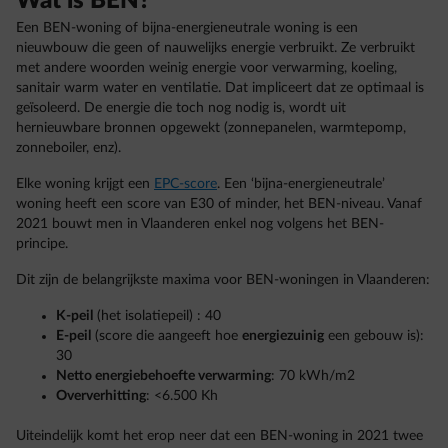
Wat is BEN?
Een BEN-woning of bijna-energieneutrale woning is een
nieuwbouw die geen of nauwelijks energie verbruikt. Ze verbruikt
met andere woorden weinig energie voor verwarming, koeling,
sanitair warm water en ventilatie. Dat impliceert dat ze optimaal is
geïsoleerd. De energie die toch nog nodig is, wordt uit
hernieuwbare bronnen opgewekt (zonnepanelen, warmtepomp,
zonneboiler, enz).
Elke woning krijgt een
EPC-score
. Een ‘bijna-energieneutrale’
woning heeft een score van E30 of minder, het BEN-niveau. Vanaf
2021 bouwt men in Vlaanderen enkel nog volgens het BEN-
principe.
Dit zijn de belangrijkste maxima voor BEN-woningen in Vlaanderen:
K-peil
(het isolatiepeil) : 40
E-peil
(score die aangeeft hoe
energiezuinig
een gebouw is):
30
Netto energiebehoefte verwarming
: 70 kWh/m2
Oververhitting
: <6.500 Kh
Uiteindelijk komt het erop neer dat een BEN-woning in 2021 twee