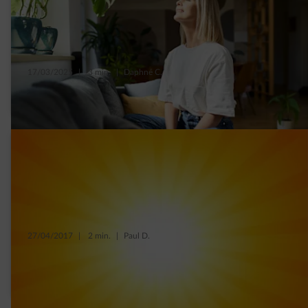
17/03/2025
|
3 min.
|
Daphné C.
6 tips om meer licht in huis te krijgen
27/04/2017
|
2 min.
|
Paul D.
In de lente of de zomer je woning isoleren,
wat een goed idee!