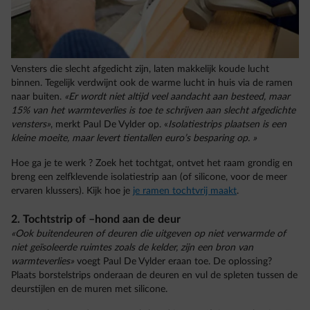
Vensters die slecht afgedicht zijn, laten makkelijk koude lucht
binnen. Tegelijk verdwijnt ook de warme lucht in huis via de ramen
naar buiten.
«Er wordt niet altijd veel aandacht aan besteed, maar
15% van het warmteverlies is toe te schrijven aan slecht afgedichte
vensters»
, merkt Paul De Vylder op. «
Isolatiestrips plaatsen is een
kleine moeite, maar levert tientallen euro’s besparing op. »
Hoe ga je te werk ? Zoek het tochtgat, ontvet het raam grondig en
breng een zelfklevende isolatiestrip aan (of silicone, voor de meer
ervaren klussers). Kijk hoe je
je ramen tochtvrij maakt
.
2. Tochtstrip of –hond aan de deur
«Ook buitendeuren of deuren die uitgeven op niet verwarmde of
niet geïsoleerde ruimtes zoals de kelder, zijn een bron van
warmteverlies»
voegt Paul De Vylder eraan toe. De oplossing?
Plaats borstelstrips onderaan de deuren en vul de spleten tussen de
deurstijlen en de muren met silicone.