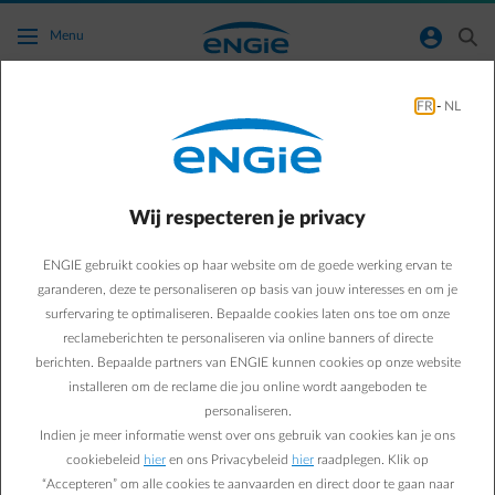
Ga naar de hoofdinhoud
normal-account-circle
search
Menu
Isolatie
FR
-
NL
Green & Smart Home
Isolatie
Klaar voor de winter met
Wij respecteren je privacy
5 eenvoudige
ENGIE gebruikt cookies op haar website om de goede werking ervan te
garanderen, deze te personaliseren op basis van jouw interesses en om je
isolatiewerken
surfervaring te optimaliseren. Bepaalde cookies laten ons toe om onze
reclameberichten te personaliseren via online banners of directe
berichten. Bepaalde partners van ENGIE kunnen cookies op onze website
Paul D.
installeren om de reclame die jou online wordt aangeboden te
personaliseren.
Energie-expert bij ENGIE
Indien je meer informatie wenst over ons gebruik van cookies kan je ons
10/10/2018
·
3 min
cookiebeleid
hier
en ons Privacybeleid
hier
raadplegen. Klik op
“Accepteren” om alle cookies te aanvaarden en direct door te gaan naar