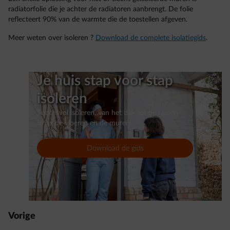
radiatorfolie die je achter de radiatoren aanbrengt. De folie
reflecteert 90% van de warmte die de toestellen afgeven.
Meer weten over isoleren ?
Download de complete isolatiegids
.
Je huis stap voor stap
isoleren
Succesvol isoleren, van het dak tot de ramen
langs de vloeren en de muren.
Download de gids
Vorige