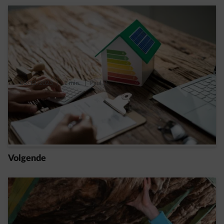
05/12/2023
|
1 min.
|
Paul D.
Alle geheimen van het EPC ontrafeld en tips
om je score te verbeteren
Read more
Volgende