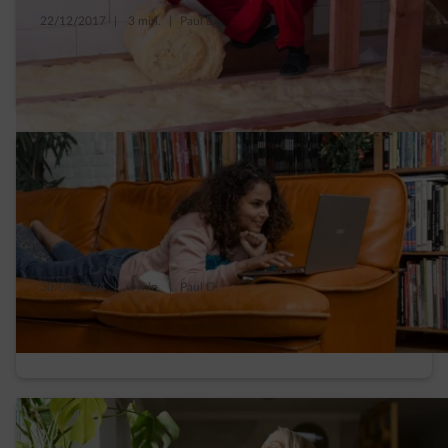
22/12/2017
|
3 min.
|
Paul D.
5 vooroordelen over isoleren die we
allemaal wel eens hebben gehoord
30/09/2024
|
3 min.
|
Paul D.
Verminder je energieverbruik en verhoog je
comfort. Voor elk budget