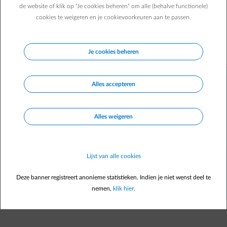
Je dak isoleren is veruit het beste advies om deze winter
de website of klik op "Je cookies beheren" om alle (behalve functionele)
minder te moeten verwarmen. Maar er zijn andere
cookies te weigeren en je cookievoorkeuren aan te passen.
isolatiewerken mogelijk, die sneller gaan en minder geld
kosten. Dan kan je veel zuiniger verwarmen en waardevolle
energiebesparingen realiseren.
Je cookies beheren
Alles accepteren
Alles weigeren
Lijst van alle cookies
Deze banner registreert anonieme statistieken. Indien je niet wenst deel te
nemen,
klik hier.