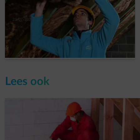
23/07/2021
|
7 min.
|
Paul D.
7 soorten isolatie voor je dak en verloren
zolderruimte
Read more
Lees ook