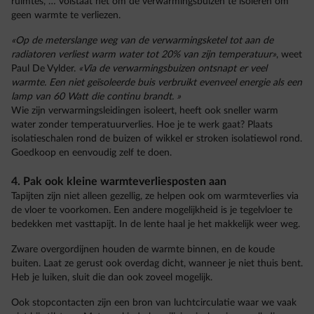
ruimtes, … volstaat het om de verwarmingsbuizen te isoleren om
geen warmte te verliezen.
«Op de meterslange weg van de verwarmingsketel tot aan de
radiatoren verliest warm water tot 20% van zijn temperatuur»
, weet
Paul De Vylder.
«Via de verwarmingsbuizen ontsnapt er veel
warmte. Een niet geïsoleerde buis verbruikt evenveel energie als een
lamp van 60 Watt die continu brandt. »
Wie zijn verwarmingsleidingen isoleert, heeft ook sneller warm
water zonder temperatuurverlies. Hoe je te werk gaat? Plaats
isolatieschalen rond de buizen of wikkel er stroken isolatiewol rond.
Goedkoop en eenvoudig zelf te doen.
4. Pak ook kleine warmteverliesposten aan
Tapijten zijn niet alleen gezellig, ze helpen ook om warmteverlies via
de vloer te voorkomen. Een andere mogelijkheid is je tegelvloer te
bedekken met vasttapijt. In de lente haal je het makkelijk weer weg.
Zware overgordijnen houden de warmte binnen, en de koude
buiten. Laat ze gerust ook overdag dicht, wanneer je niet thuis bent.
Heb je luiken, sluit die dan ook zoveel mogelijk.
Ook stopcontacten zijn een bron van luchtcirculatie waar we vaak