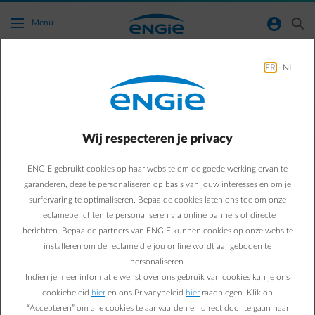
Ga naar de hoofdinhoud
normal-account-circle
search
Menu
FR
-
NL
Ik wil weten wat de verlenging van mijn
contract betekent.
Wij respecteren je privacy
Terug naar contactpagina
arrow-left
ENGIE gebruikt cookies op haar website om de goede werking ervan te
Een contract heeft een bepaalde duurtijd (meestal van 1 jaar). Na
afloop van deze periode wordt je contract automatisch
garanderen, deze te personaliseren op basis van jouw interesses en om je
verlengd. We bieden je uit ons huidige contract-aanbod het
surfervaring te optimaliseren. Bepaalde cookies laten ons toe om onze
contract aan dat het dichtst aansluit bij je vorige
reclameberichten te personaliseren via online banners of directe
contractvoorwaarden. Indien er contract-wijzigingen zijn, brengen
berichten. Bepaalde partners van ENGIE kunnen cookies op onze website
we je hier minstens 2 maanden voor het aflopen van je contract
installeren om de reclame die jou online wordt aangeboden te
van op de hoogte. Je krijgt dan meer informatie over je nieuwe
personaliseren.
contract-voorwaarden en een nieuwe prijsfiche.
Indien je meer informatie wenst over ons gebruik van cookies kan je ons
Indien je akkoord bent, hoef je hiervoor niets te doen. Je nieuwe
cookiebeleid
hier
en ons Privacybeleid
hier
raadplegen. Klik op
contract-voorstel gaat automatisch in zodra je eind-datum
“Accepteren” om alle cookies te aanvaarden en direct door te gaan naar
gepasseerd is.