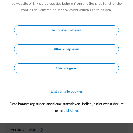
de website of klik op "Je cookies beheren" om alle (behalve functionele)
cookies te weigeren en je cookievoorkeuren aan te passen.
Je cookies beheren
Veelgestelde vragen
Alles accepteren
Wat is een voorschot?
Wat is de jaarafrekening?
Alles weigeren
Is de startdatum van mijn contract dezelfde als de datum
van de meteropname en kan ik deze veranderen?
Lijst van alle cookies
Deze banner registreert anonieme statistieken. Indien je niet wenst deel te
Direct zelf regelen
nemen,
klik hier.
In
Energiedesk
Verhuis melden
arrow-right