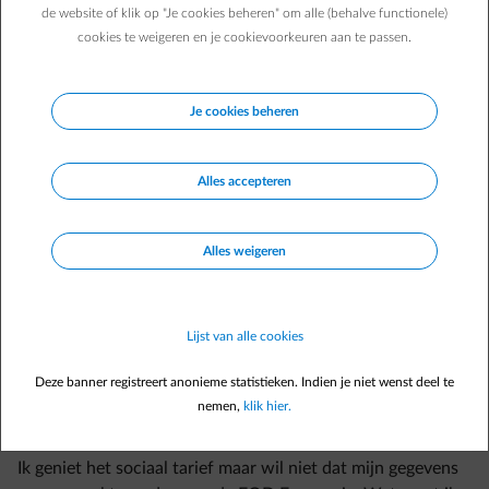
als occasionele klant/tijdelijke aansluiting
de website of klik op "Je cookies beheren" om alle (behalve functionele)
cookies te weigeren en je cookievoorkeuren aan te passen.
Je cookies beheren
Alles accepteren
Veelgestelde vragen
Wat is het sociaal tarief?
Hoe vraag ik sociaal tarief aan?
Alles weigeren
ik heb sociaal tarief met terugwerkende kracht ontvangen.
Wat met mijn facturen?
Lijst van alle cookies
Ik heb geen recht meer op sociaal tarief. Wat moet ik doen?
Deze banner registreert anonieme statistieken. Indien je niet wenst deel te
Hoe weet ik of het sociaal tarief voor mij toegepast wordt?
nemen,
klik hier.
Ik geniet het sociaal tarief maar wil niet dat mijn gegevens