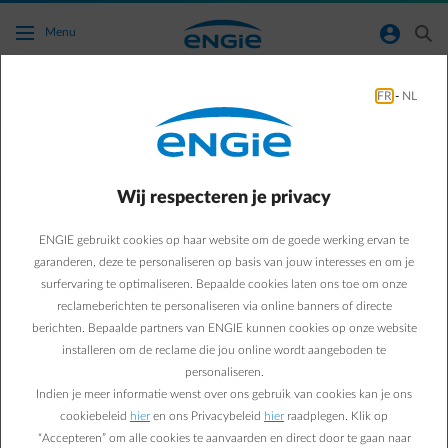
Ga naar de hoofdinhoud
normal-account-circle
search
Menu
FR
-
NL
Heb ik recht op het sociaal tarief?
Terug naar contactpagina
arrow-left
Wij respecteren je privacy
Om in aanmerking te komen voor het sociaal tarief, moet je
voldoen aan bepaalde voorwaarden die door de overheid zijn
ENGIE gebruikt cookies op haar website om de goede werking ervan te
vastgesteld. Meestal wordt dit tarief automatisch toegekend, dus je
garanderen, deze te personaliseren op basis van jouw interesses en om je
hoeft geen stappen te ondernemen. De FOD Economie
surfervaring te optimaliseren. Bepaalde cookies laten ons toe om onze
communiceert ons elke drie maanden de lijst van in aanmerking
reclameberichten te personaliseren via online banners of directe
komende klanten. Wil je meer weten? Raadpleeg dan de informatie
berichten. Bepaalde partners van ENGIE kunnen cookies op onze website
hier
.
installeren om de reclame die jou online wordt aangeboden te
Je hebt geen recht op het sociaal tarief:
personaliseren.
voor het verbruik van een tweede woning
voor het verbruik in gemeenschappelijke delen van een
Indien je meer informatie wenst over ons gebruik van cookies kan je ons
appartementsgebouw
cookiebeleid
hier
en ons Privacybeleid
hier
raadplegen. Klik op
als professionele klant
“Accepteren” om alle cookies te aanvaarden en direct door te gaan naar