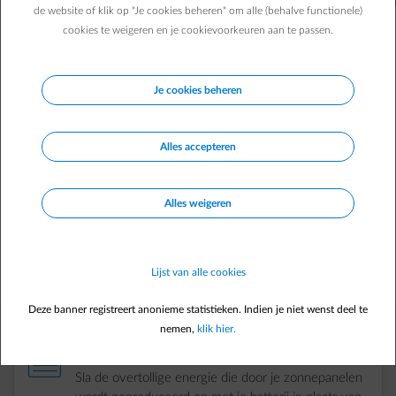
de website of klik op "Je cookies beheren" om alle (behalve functionele)
cookies te weigeren en je cookievoorkeuren aan te passen.
Je cookies beheren
Wat is een thuisbatterij?
Alles accepteren
Met een thuisbatterij sla je energie op. Meestal wordt het
apparaat gecombineerd met zonnepanelen. Zo kan je als
zonnepaneleneigenaar overtollige zonne-energie die je overdag
Alles weigeren
produceert, opslaan voor later gebruik. Zelfs nadat de zon
ondergaat. Ontdek hier de ecologische en economische
voordelen van deze steeds evoluerende technologie. Zo kan je
de manier veranderen waarop je thuis energie verbruikt en
Lijst van alle cookies
opslaat.
Deze banner registreert anonieme statistieken. Indien je niet wenst deel te
nemen,
klik hier.
element-contract
Sla je overtollige zonne-energie op
Sla de overtollige energie die door je zonnepanelen