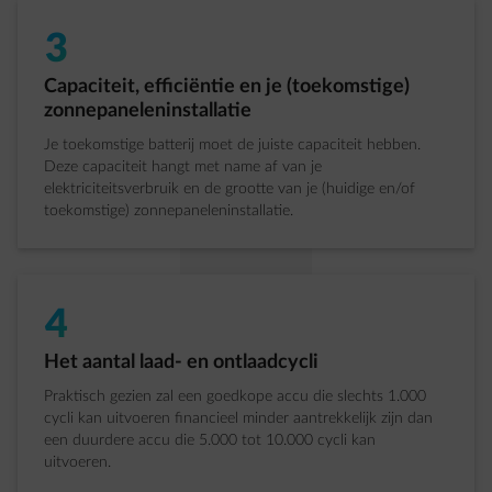
3
Stap 3 van 5:
Capaciteit, efficiëntie en je (toekomstige)
zonnepaneleninstallatie
Je toekomstige batterij moet de juiste capaciteit hebben.
Deze capaciteit hangt met name af van je
elektriciteitsverbruik en de grootte van je (huidige en/of
toekomstige) zonnepaneleninstallatie.
4
Stap 4 van 5:
Het aantal laad- en ontlaadcycli
Praktisch gezien zal een goedkope accu die slechts 1.000
cycli kan uitvoeren financieel minder aantrekkelijk zijn dan
een duurdere accu die 5.000 tot 10.000 cycli kan
uitvoeren.