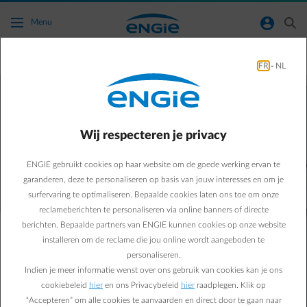
Ga naar de hoofdinhoud
normal-account-circle
search
Menu
Advies thuisbatterij
FR
-
NL
Haal nog meer uit je groene energie met
een thuisbatterij
Wij respecteren je privacy
ENGIE gebruikt cookies op haar website om de goede werking ervan te
garanderen, deze te personaliseren op basis van jouw interesses en om je
surfervaring te optimaliseren. Bepaalde cookies laten ons toe om onze
reclameberichten te personaliseren via online banners of directe
berichten. Bepaalde partners van ENGIE kunnen cookies op onze website
installeren om de reclame die jou online wordt aangeboden te
personaliseren.
Indien je meer informatie wenst over ons gebruik van cookies kan je ons
cookiebeleid
hier
en ons Privacybeleid
hier
raadplegen. Klik op
“Accepteren” om alle cookies te aanvaarden en direct door te gaan naar