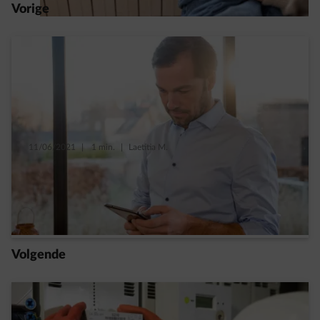
Vorige
11/06/2021
|
1 min.
|
Laetitia M.
De gevolgen van een koude lente voor je
energieverbruik
Read more
Volgende