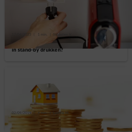
17/04/2023
|
1 min.
|
Sébastien V.
Hoe het verbruik van elektrische toestellen
in stand-by drukken?
02/09/2019
|
4 min.
|
Laetitia M.
Hoeveel kost mijn huis me jaarlijks?