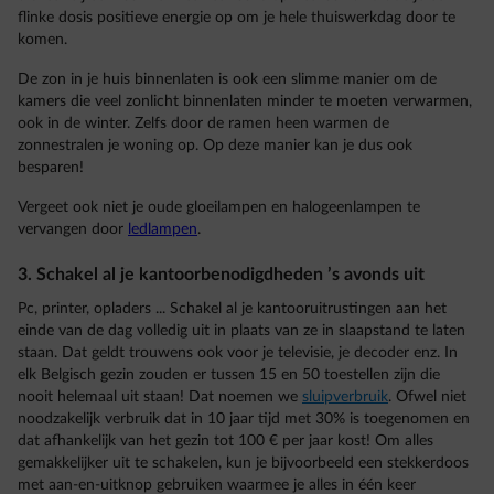
flinke dosis positieve energie op om je hele thuiswerkdag door te
komen.
De zon in je huis binnenlaten is ook een slimme manier om de
kamers die veel zonlicht binnenlaten minder te moeten verwarmen,
ook in de winter. Zelfs door de ramen heen warmen de
zonnestralen je woning op. Op deze manier kan je dus ook
besparen!
Vergeet ook niet je oude gloeilampen en halogeenlampen te
vervangen door
ledlampen
.
3. Schakel al je kantoorbenodigdheden ’s avonds uit
Pc, printer, opladers ... Schakel al je kantooruitrustingen aan het
einde van de dag volledig uit in plaats van ze in slaapstand te laten
staan. Dat geldt trouwens ook voor je televisie, je decoder enz. In
elk Belgisch gezin zouden er tussen 15 en 50 toestellen zijn die
nooit helemaal uit staan! Dat noemen we
sluipverbruik
. Ofwel niet
noodzakelijk verbruik dat in 10 jaar tijd met 30% is toegenomen en
dat afhankelijk van het gezin tot 100 € per jaar kost! Om alles
gemakkelijker uit te schakelen, kun je bijvoorbeeld een stekkerdoos
met aan-en-uitknop gebruiken waarmee je alles in één keer