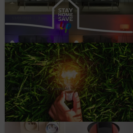
13/01/2019
|
3 min.
|
Sébastien V.
Welke ledlamp in welke kamer?
01/10/2021
|
4 min.
|
Laetitia M.
6 verrassende tips om minder stroom te
verbruiken