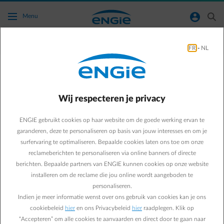
Ga naar de hoofdinhoud
normal-account-circle
search
Menu
Bespaartips
FR
-
NL
Green & Smart Home
Bespaartips
Hoe verklein je de impact
Wij respecteren je privacy
van telewerk op je gas- en
ENGIE gebruikt cookies op haar website om de goede werking ervan te
garanderen, deze te personaliseren op basis van jouw interesses en om je
elektriciteitsverbruik?
surfervaring te optimaliseren. Bepaalde cookies laten ons toe om onze
reclameberichten te personaliseren via online banners of directe
berichten. Bepaalde partners van ENGIE kunnen cookies op onze website
Sébastien V.
installeren om de reclame die jou online wordt aangeboden te
personaliseren.
09/04/2020
·
1 min
Indien je meer informatie wenst over ons gebruik van cookies kan je ons
cookiebeleid
hier
en ons Privacybeleid
hier
raadplegen. Klik op
Telewerk is opnieuw de norm voor het einde van dit jaar.
“Accepteren” om alle cookies te aanvaarden en direct door te gaan naar