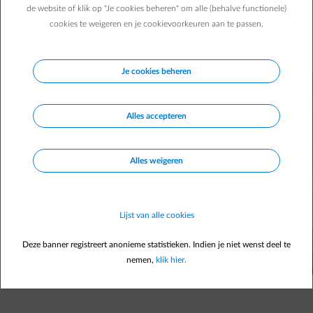
Hoe lang nog? Dat weet niemand. Dat alles heeft een
de website of klik op "Je cookies beheren" om alle (behalve functionele)
impact op ons energieverbruik. Maar hoe groot is die
cookies te weigeren en je cookievoorkeuren aan te passen.
impact? En hoe kunnen we die verkleinen? Wij zochten het
uit en delen onze tips.
Je cookies beheren
Alles accepteren
Alles weigeren
Lijst van alle cookies
Deze banner registreert anonieme statistieken. Indien je niet wenst deel te
nemen,
klik hier.