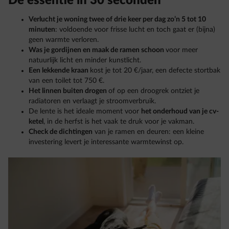
De essentie in 30 seconden
Verlucht je woning twee of drie keer per dag zo’n 5 tot 10
minuten
: voldoende voor frisse lucht en toch gaat er (bijna)
geen warmte verloren.
Was je gordijnen en maak de ramen schoon
voor meer
natuurlijk licht en minder kunstlicht.
Een lekkende kraan
kost je tot 20 €/jaar, een defecte stortbak
van een toilet tot 750 €.
Het linnen buiten drogen
of op een droogrek ontziet je
radiatoren en verlaagt je stroomverbruik.
De lente is het ideale moment voor
het onderhoud van je cv-
ketel
, in de herfst is het vaak te druk voor je vakman.
Check de dichtingen
van je ramen en deuren: een kleine
investering levert je interessante warmtewinst op.