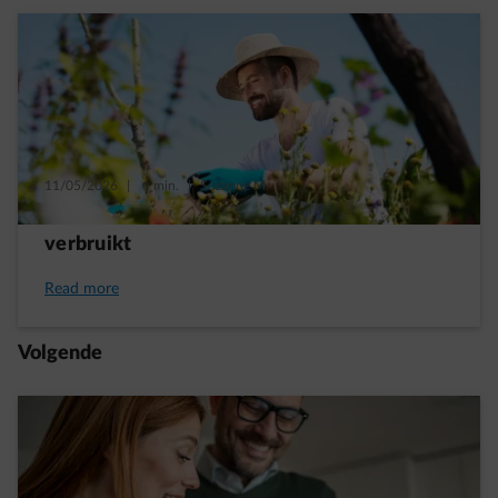
11/05/2026
|
1 min.
|
Suzanne M.
Een tuin die minder elektriciteit en water
verbruikt
Read more
Volgende