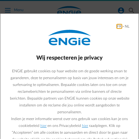
Ga naar de hoofdinhoud
normal-account-circle
search
Menu
FR
-
NL
Bespaartips
Green & Smart Home
Bespaartips
Wij respecteren je privacy
Haal de lente in huis met
ENGIE gebruikt cookies op haar website om de goede werking ervan te
onze tips
garanderen, deze te personaliseren op basis van jouw interesses en om je
surfervaring te optimaliseren. Bepaalde cookies laten ons toe om onze
reclameberichten te personaliseren via online banners of directe
Paul D.
berichten. Bepaalde partners van ENGIE kunnen cookies op onze website
Energie-expert bij ENGIE
installeren om de reclame die jou online wordt aangeboden te
11/04/2023
·
1 min
personaliseren.
Indien je meer informatie wenst over ons gebruik van cookies kan je ons
Voel je de lentekriebels al? Die drang om te bewegen en de
cookiebeleid
hier
en ons Privacybeleid
hier
raadplegen. Klik op
“Accepteren” om alle cookies te aanvaarden en direct door te gaan naar
handen uit de mouwen te steken? Begin dan met je woning: