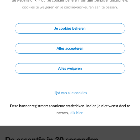
de website of klik op "Je cookies beheren" om alle (behalve functionele)
enkele eenvoudige ingrepen volstaan voor een lichter,
cookies te weigeren en je cookievoorkeuren aan te passen.
aangenamer – en vaak ook energiezuiniger – interieur.
Je cookies beheren
Alles accepteren
Alles weigeren
Lijst van alle cookies
Deze banner registreert anonieme statistieken. Indien je niet wenst deel te
nemen,
klik hier.