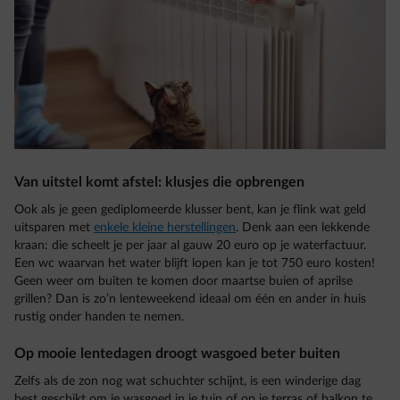
Van uitstel komt afstel: klusjes die opbrengen
Ook als je geen gediplomeerde klusser bent, kan je flink wat geld
uitsparen met
enkele kleine herstellingen
. Denk aan een lekkende
kraan: die scheelt je per jaar al gauw 20 euro op je waterfactuur.
Een wc waarvan het water blijft lopen kan je tot 750 euro kosten!
Geen weer om buiten te komen door maartse buien of aprilse
grillen? Dan is zo’n lenteweekend ideaal om één en ander in huis
rustig onder handen te nemen.
Op mooie lentedagen droogt wasgoed beter buiten
Zelfs als de zon nog wat schuchter schijnt, is een winderige dag
best geschikt om je wasgoed in je tuin of op je terras of balkon te