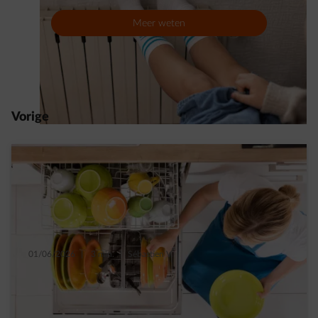
Meer weten
Vorige
01/06/2026
|
3 min.
|
Sébastien V.
5 slimme tips om het verbruik van je
afwasmachine te verminderen