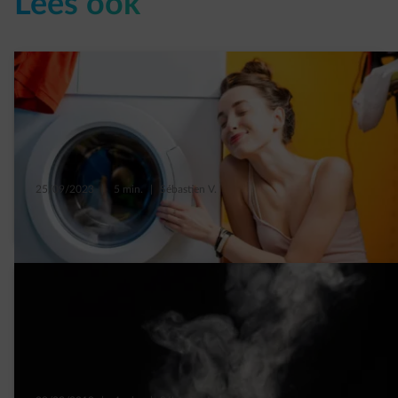
Lees ook
25/09/2023
|
5 min.
|
Sébastien V.
6 tips om je wasmachine beter te gebruiken