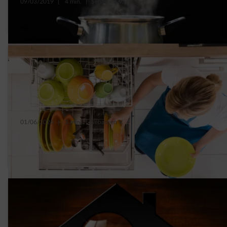
09/03/2019
|
4 min.
|
Sébastien V.
5 mythes over energieverbruik doorbroken
01/06/2026
|
3 min.
|
Sébastien V.
5 slimme tips om het verbruik van je
afwasmachine te verminderen