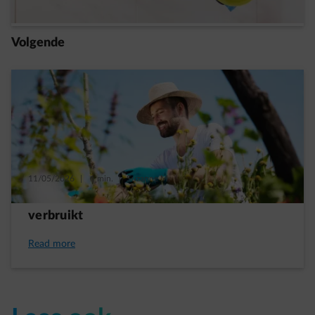
Read more
Volgende
11/05/2026
|
1 min.
|
Suzanne M.
Een tuin die minder elektriciteit en water
verbruikt
Read more