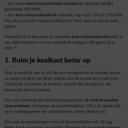
– Een oude
koel-vriescombinatie met label C
verbruikt jaarlijks
gemiddeld 500 kWh.
– Een
koel-vriescombinatie A
verbruikt nog maar 150 tot 190 kWh.
Dus als je aan een nieuwe koelkast toe bent, weet je wat je moet
kiezen …
Ongeacht of je een oude of recentere
koel-vriescombinatie
hebt, er
zijn altijd manieren om het verbruik te verlagen. Wij geven je er
zelfs 7…
1. Ruim je koelkast beter op
Stop je koelkast niet te vol. Als je voedingswaren in doosjes, potjes
en pakjes te dicht op elkaar stapelt, kan de koude lucht niet meer
voldoende circuleren. Je koelkast verspilt dan energie om alle
producten koel te houden.
Hou ook rekening met de temperatuurzones.
Je vindt de koudste
zone onderaan
, net boven de groentebak(ken). Dit is de ideale plek
voor voedingswaren die snel bederven: zuivel, vlees en vis.
Doe ook de verpakkingen rond de levensmiddelen uit. Of nog
beter: koop ze zonder verpakking. Waarom zou je energie stoppen