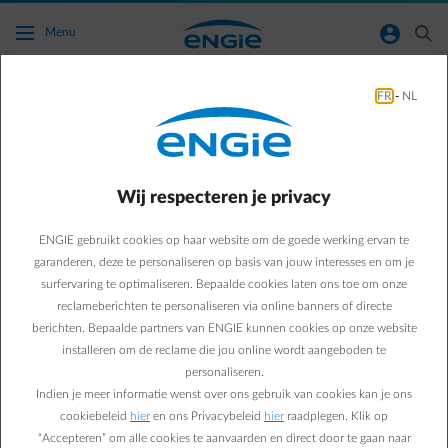
Ga naar de hoofdinhoud
normal-account-circle
search
Menu
Bespaartips
FR
-
NL
Green & Smart Home
Bespaartips
7 tips om je koelkast
Wij respecteren je privacy
minder te laten verbruiken
ENGIE gebruikt cookies op haar website om de goede werking ervan te
garanderen, deze te personaliseren op basis van jouw interesses en om je
surfervaring te optimaliseren. Bepaalde cookies laten ons toe om onze
Sébastien V.
reclameberichten te personaliseren via online banners of directe
berichten. Bepaalde partners van ENGIE kunnen cookies op onze website
14/06/2019
·
4 min
installeren om de reclame die jou online wordt aangeboden te
personaliseren.
Een koelkast verbruikt meer stroom dan je misschien denkt.
Indien je meer informatie wenst over ons gebruik van cookies kan je ons
Deze 7 praktische tips zouden je moeten helpen om de
cookiebeleid
hier
en ons Privacybeleid
hier
raadplegen. Klik op
impact op je elektriciteitsfactuur te beperken …
“Accepteren” om alle cookies te aanvaarden en direct door te gaan naar