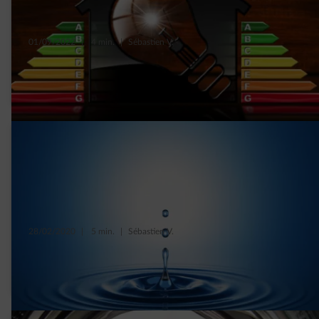
01/09/2022
|
4 min.
|
Sébastien V.
Energieverslinders in je woning opsporen
en je verbruik verminderen
28/02/2020
|
5 min.
|
Sébastien V.
Waterverbruik, wat is waar en wat is niet
waar