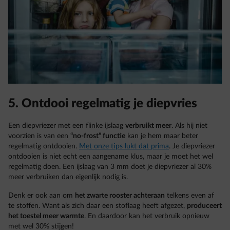
5. Ontdooi regelmatig je diepvries
Een diepvriezer met een flinke ijslaag
verbruikt meer
. Als hij niet
voorzien is van een
“no-frost” functie
kan je hem maar beter
regelmatig ontdooien.
Met onze tips lukt dat prima
. Je diepvriezer
ontdooien is niet echt een aangename klus, maar je moet het wel
regelmatig doen. Een ijslaag van 3 mm doet je diepvriezer al 30%
meer verbruiken dan eigenlijk nodig is.
Denk er ook aan om
het zwarte rooster achteraan
telkens even af
te stoffen. Want als zich daar een stoflaag heeft afgezet,
produceert
het toestel meer warmte
. En daardoor kan het verbruik opnieuw
met wel 30% stijgen!