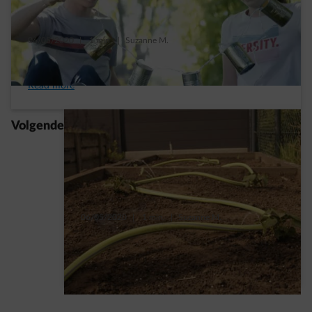
06/05/2020
|
1 min.
|
Suzanne M.
Lege blikjes worden leuke designlamp
Read more
Volgende
06/05/2020
|
1 min.
|
Suzanne M.
Maak je eigen druppelslang
Read more