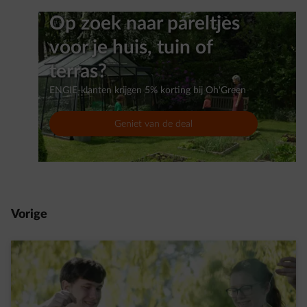
Op zoek naar pareltjes
voor je huis, tuin of
terras?
ENGIE-klanten krijgen 5% korting bij Oh'Green
Geniet van de deal
Vorige