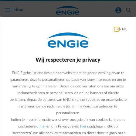
Ga naar de hoofdinhoud
normal-account-circle
search
Menu
Bespaartips
FR
-
NL
Green & Smart Home
Bespaartips
5 droogrekken voor
Wij respecteren je privacy
binnen om zelf te maken
ENGIE gebruikt cookies op haar website om de goede werking ervan te
garanderen, deze te personaliseren op basis van jouw interesses en om je
surfervaring te optimaliseren. Bepaalde cookies laten ons toe om onze
Suzanne M.
reclameberichten te personaliseren via online banners of directe
berichten. Bepaalde partners van ENGIE kunnen cookies op onze website
06/05/2020
·
1 min
installeren om de reclame die jou online wordt aangeboden te
personaliseren.
Je wasgoed laten drogen zonder één kilowattuur
Indien je meer informatie wenst over ons gebruik van cookies kan je ons
elektriciteit te verbruiken? Er gaat niets boven natuurlijk
cookiebeleid
hier
en ons Privacybeleid
hier
raadplegen. Klik op
drogen op een rek. Plaatsgebrek? Dit zijn 5 superhandige
“Accepteren” om alle cookies te aanvaarden en direct door te gaan naar