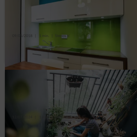
09/05/2018
|
1 min.
|
Steven V.
5 tips om plaats te winnen in een kleine
keuken
12/07/2024
|
1 min.
|
Daphné C.
5 planten die je huis in de zomer lekker koel
houden