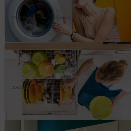
25/09/2023
|
5 min.
|
Sébastien V.
6 tips om je wasmachine beter te gebruiken
01/06/2026
|
3 min.
|
Sébastien V.
5 slimme tips om het verbruik van je
afwasmachine te verminderen