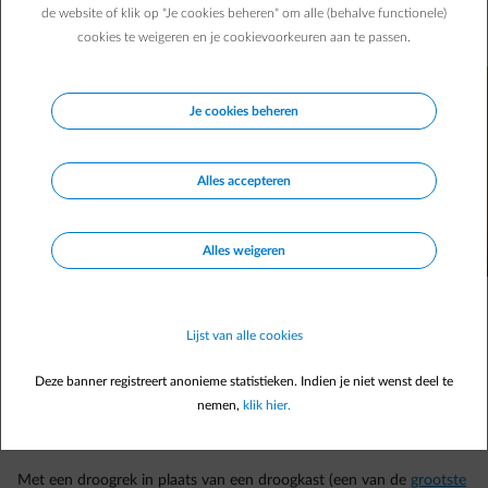
exemplaren die weinig plaats innemen én die je zelf kunt
de website of klik op "Je cookies beheren" om alle (behalve functionele)
maken!
cookies te weigeren en je cookievoorkeuren aan te passen.
Je cookies beheren
Alles accepteren
Alles weigeren
Lijst van alle cookies
Deze banner registreert anonieme statistieken. Indien je niet wenst deel te
nemen,
klik hier.
Met een droogrek in plaats van een droogkast (een van de
grootste