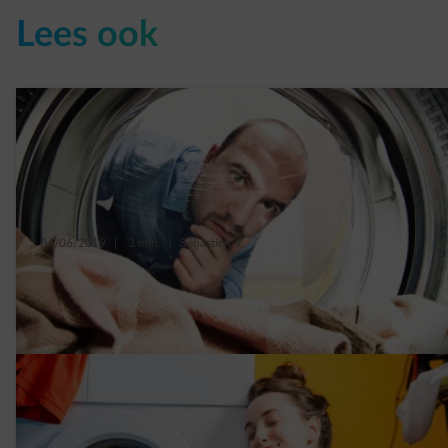
Lees ook
04/06/2019
|
3 min.
|
Sébastien V.
Wat te doen met het water van de
droogkast?