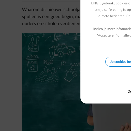
ENGIE gebruikt cookies op
Waarom dit nieuwe schooljaar geen voorrang geven a
om je surfervaring te o
spullen is een goed begin, maar er is veel meer mogeli
directe berichten. B
ouders en scholen verdienen beslist navolging.
Indien je meer informati
“Accepteren” om alle c
Je cookies b
De