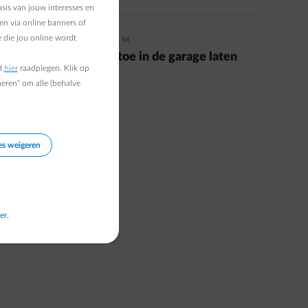
sis van jouw interesses en
en via online banners of
 die jou online wordt
25/07/2024
|
1 min.
|
Laetitia M.
Waarom je auto af en toe in de garage laten
d
hier
raadplegen. Klik op
staan? 5 voordelen
heren" om alle (behalve
Read more
es weigeren
er.