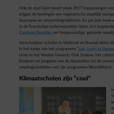
Ook de stad Gent levert sinds 2017 inspanningen vo
krijgen de leerlingen een vegetarische maaltijd voorg
duurzame en seizoensingrediënten. En per jaar twee 
in de Franstalige onderwijsnetten laten zich begeleid
Cantines Durables
om hoogwaardige, gezonde maaltij
Verscheidene scholen in Wallonië en Brussel delen één
in het kader van het programma “
Lait, fruits et légume
Unie en het Waalse Gewest). Ook Sodexo, het catering
kinderen en jongeren van de kleuterklas tot de universi
voedingsmiddelen met zijn programma WasteWatch.
Klimaatscholen zijn “cool”
I
“
b
d