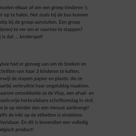
isselen elkaar af om een groep kinderen ’s
 op te halen. Net zoals bij de bus kunnen
stip bij de groep aansluiten. Een groep
nd(eren) te ver om er naartoe te stappen?
l
is dat … kinderspel!
ylvie had er genoeg van om de boeken en
chriften van haar 3 kinderen te kaften,
erwijl de stapels papier en plastic die ze
aarbij verbruikte haar ongelukkig maakten.
aarom ontwikkelde ze de Vlop, een afval- en
lasticvrije herbruikbare schriftomslag in stof,
ie je op minder dan een minuut aanbrengt!
elfs de inkt op de etiketten is eindeloos
itwisbaar. En dit is bovendien een volledig
elgisch product!