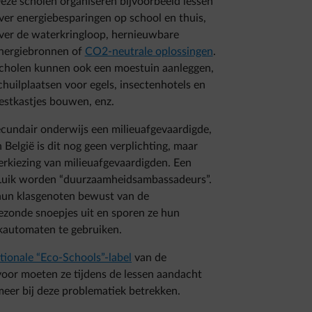
eze scholen organiseren bijvoorbeeld lessen
ver energiebesparingen op school en thuis,
ver de waterkringloop, hernieuwbare
nergiebronnen of
CO2-neutrale oplossingen
.
cholen kunnen ook een moestuin aanleggen,
chuilplaatsen voor egels, insectenhotels en
estkastjes bouwen, enz.
secundair onderwijs een milieuafgevaardigde,
 België is dit nog geen verplichting, maar
verkiezing van milieuafgevaardigden. Een
n Luik worden “duurzaamheidsambassadeurs”.
n hun klasgenoten bewust van de
gezonde snoepjes uit en sporen ze hun
kautomaten te gebruiken.
tionale “Eco-Schools”-label
van de
oor moeten ze tijdens de lessen aandacht
meer bij deze problematiek betrekken.