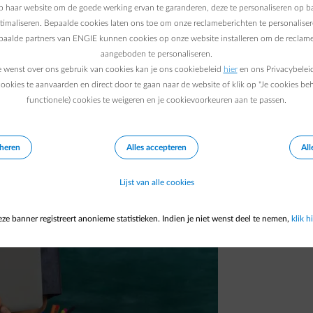
 haar website om de goede werking ervan te garanderen, deze te personaliseren op ba
an het milieu? Een boekentas vol duurzame
ptimaliseren. Bepaalde cookies laten ons toe om onze reclameberichten te personaliser
jk. De verrassende initiatieven van deze
epaalde partners van ENGIE kunnen cookies op onze website installeren om de reclame
aangeboden te personaliseren.
e wenst over ons gebruik van cookies kan je ons cookiebeleid
hier
en ons Privacybelei
ookies te aanvaarden en direct door te gaan naar de website of klik op "Je cookies be
functionele) cookies te weigeren en je cookievoorkeuren aan te passen.
eheren
Alles accepteren
All
Lijst van alle cookies
ze banner registreert anonieme statistieken. Indien je niet wenst deel te nemen,
klik hi