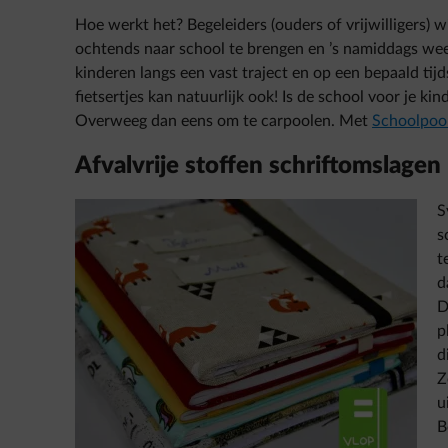
Hoe werkt het? Begeleiders (ouders of vrijwilligers) w
ochtends naar school te brengen en ’s namiddags weer
kinderen langs een vast traject en op een bepaald tijd
fietsertjes kan natuurlijk ook! Is de school voor je ki
Overweeg dan eens om te carpoolen. Met
Schoolpoo
Afvalvrije stoffen schriftomslagen
S
s
t
d
D
p
d
Z
u
B