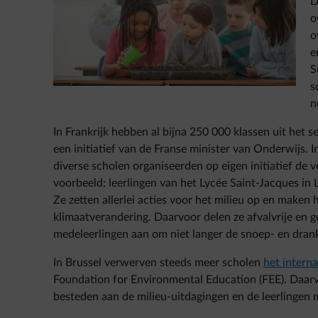
D
o
o
e
S
s
n
In Frankrijk hebben al bijna 250 000 klassen uit het 
een initiatief van de Franse minister van Onderwijs. In
diverse scholen organiseerden op eigen initiatief de 
voorbeeld: leerlingen van het Lycée Saint-Jacques i
Ze zetten allerlei acties voor het milieu op en make
klimaatverandering. Daarvoor delen ze afvalvrije en 
medeleerlingen aan om niet langer de snoep- en dran
In Brussel verwerven steeds meer scholen
het interna
Foundation for Environmental Education (FEE). Daarv
besteden aan de milieu-uitdagingen en de leerlingen 