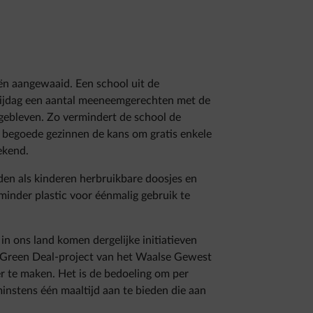
ën aangewaaid. Een school uit de
vrijdag een aantal meeneemgerechten met de
ergebleven. Zo vermindert de school de
er begoede gezinnen de kans om gratis enkele
ekend.
en als kinderen herbruikbare doosjes en
inder plastic voor éénmalig gebruik te
n ons land komen dergelijke initiatieven
t Green Deal-project van het Waalse Gewest
r te maken. Het is de bedoeling om per
instens één maaltijd aan te bieden die aan