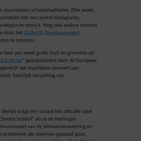
or duurzamere schoolmaaltijden. Elke week
eschoteld met een aantal biologische,
ecologische menu’s. Nog veel andere scholen
en door het
Collectif Développement
den te serveren.
 keer per week gratis fruit en groenten uit
s à l’école
” (gesubsidieerd door de Europese
bedrijf dat maaltijden serveert aan
teit, bestrijdt verspilling van
n Berlijn krijgt een school het officiële label
Climate School” als ze de leerlingen
ewustmaakt van de klimaatverandering en
e problemen die daarmee gepaard gaan.