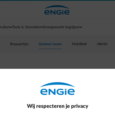
ruiken
Tools & Voordelen
Energiemarkt begrijpen
Bespaartips
Groener Leven
Mobiliteit
Allerlei
r een groener en
Wij respecteren je privacy