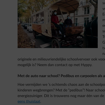
s
v
E
m
e
s
T
G
t
n
originele en milieuvriendelijke schoolvervoer ook vo
mogelijk is? Neem dan contact op met Hyppy.
Met de auto naar school? Pedibus en carpoolen als a
Hoe vermijden we ’s ochtends chaos aan de schoolpoo
kinderen wegbrengen? Met de “pedibus”! Naar schoo
energiezuiniger. Dit is trouwens nog maar één van de
eens thuislaat
.