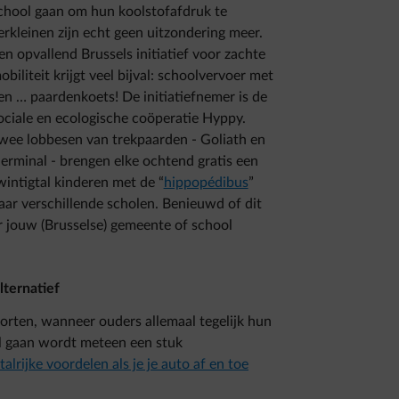
chool gaan om hun koolstofafdruk te
erkleinen zijn echt geen uitzondering meer.
en opvallend Brussels initiatief voor zachte
obiliteit krijgt veel bijval: schoolvervoer met
en … paardenkoets! De initiatiefnemer is de
ociale en ecologische coöperatie Hyppy.
wee lobbesen van trekpaarden - Goliath en
erminal - brengen elke ochtend gratis een
wintigtal kinderen met de “
hippopédibus
”
aar verschillende scholen. Benieuwd of dit
or jouw (Brusselse) gemeente of school
lternatief
rten, wanneer ouders allemaal tegelijk hun
l gaan wordt meteen een stuk
talrijke voordelen als je je auto af en toe