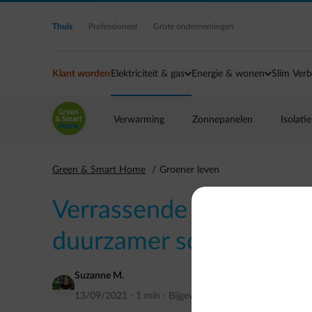
Ga naar de hoofdinhoud
Thuis
Professioneel
Grote ondernemingen
Klant worden
Elektriciteit & gas
Energie & wonen
Slim Verb
Verwarming
Zonnepanelen
Isolatie
Green & Smart Home
Groener leven
Verrassende ideeën voo
duurzamer schooljaar
Suzanne M.
13/09/2021
·
1 min
·
Bijgewerkt op
september 2021