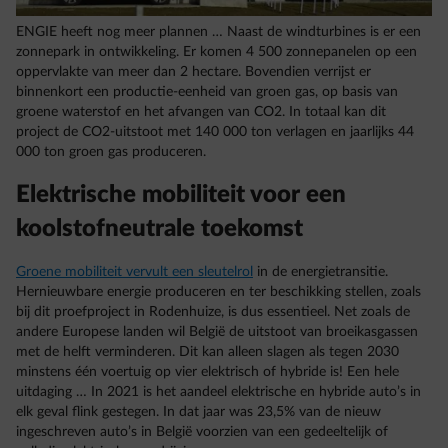
ENGIE heeft nog meer plannen … Naast de windturbines is er een
zonnepark in ontwikkeling. Er komen 4 500 zonnepanelen op een
oppervlakte van meer dan 2 hectare. Bovendien verrijst er
binnenkort een productie-eenheid van groen gas, op basis van
groene waterstof en het afvangen van CO2. In totaal kan dit
project de CO2-uitstoot met 140 000 ton verlagen en jaarlijks 44
000 ton groen gas produceren.
Elektrische mobiliteit voor een
koolstofneutrale toekomst
Groene mobiliteit vervult een sleutelrol
in de energietransitie.
Hernieuwbare energie produceren en ter beschikking stellen, zoals
bij dit proefproject in Rodenhuize, is dus essentieel. Net zoals de
andere Europese landen wil België de uitstoot van broeikasgassen
met de helft verminderen. Dit kan alleen slagen als tegen 2030
minstens één voertuig op vier elektrisch of hybride is! Een hele
uitdaging … In 2021 is het aandeel elektrische en hybride auto’s in
elk geval flink gestegen. In dat jaar was 23,5% van de nieuw
ingeschreven auto’s in België voorzien van een gedeeltelijk of