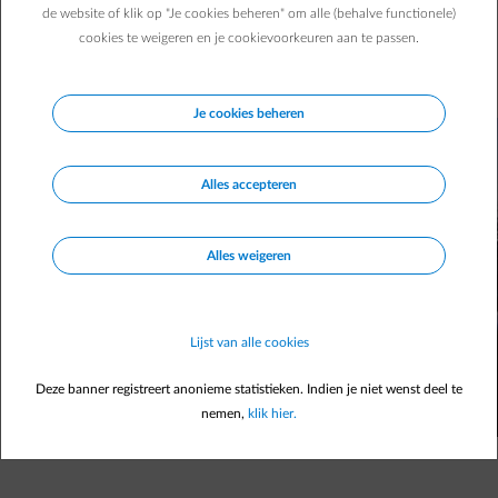
het Oost-Vlaamse Rodenhuize. Opmerkelijk: om de batterij
de website of klik op "Je cookies beheren" om alle (behalve functionele)
van je elektrische wagen op te laden, leveren die laadpalen
cookies te weigeren en je cookievoorkeuren aan te passen.
groene en hernieuwbare energie afkomstig van lokale
windturbines. Een primeur voor België!
Je cookies beheren
Alles accepteren
Alles weigeren
Lijst van alle cookies
Deze banner registreert anonieme statistieken. Indien je niet wenst deel te
nemen,
klik hier.