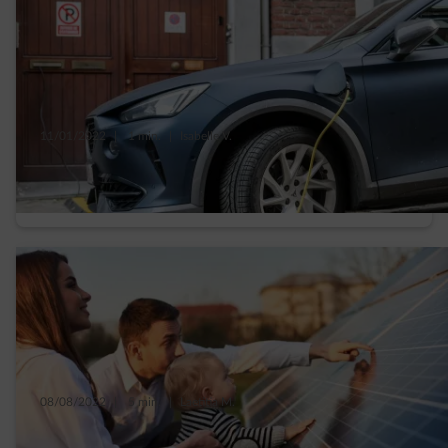
11/01/2022
|
1 min.
|
Isabelle V.
Ik laad mijn elektrische auto in de stad op en
dat gaat vlot!
08/08/2022
|
5 min.
|
Laetitia M.
Met deze 7 tips word je een familie vol