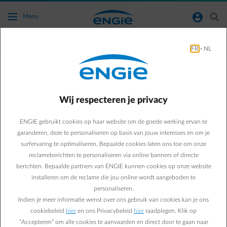
Ga naar de hoofdinhoud
normal-account-circle
search
Menu
Groener Leven
FR
-
NL
Green & Smart Home
Groener leven
Wanneer de wind je
Wij respecteren je privacy
elektrische auto ultrasnel
ENGIE gebruikt cookies op haar website om de goede werking ervan te
garanderen, deze te personaliseren op basis van jouw interesses en om je
oplaadt
surfervaring te optimaliseren. Bepaalde cookies laten ons toe om onze
reclameberichten te personaliseren via online banners of directe
berichten. Bepaalde partners van ENGIE kunnen cookies op onze website
Catherine D.
installeren om de reclame die jou online wordt aangeboden te
user
personaliseren.
01/02/2022
·
1 min
Indien je meer informatie wenst over ons gebruik van cookies kan je ons
cookiebeleid
hier
en ons Privacybeleid
hier
raadplegen. Klik op
ENGIE nam onlangs een ultrasnel laadstation in gebruik in
“Accepteren” om alle cookies te aanvaarden en direct door te gaan naar