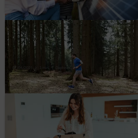
positieve energie
07/04/2025
|
1 min.
|
Daphné C.
10 tips om milieuvriendelijk te sporten