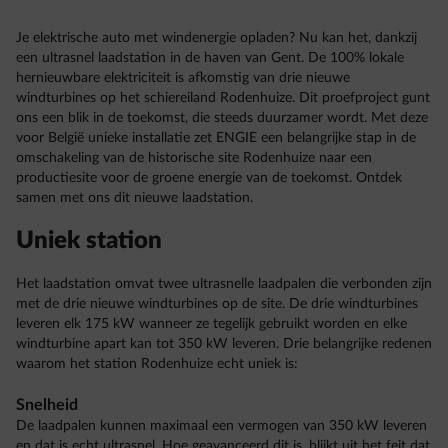
Je elektrische auto met windenergie opladen? Nu kan het, dankzij
een ultrasnel laadstation in de haven van Gent. De 100% lokale
hernieuwbare elektriciteit is afkomstig van drie nieuwe
windturbines op het schiereiland Rodenhuize. Dit proefproject gunt
ons een blik in de toekomst, die steeds duurzamer wordt. Met deze
voor België unieke installatie zet ENGIE een belangrijke stap in de
omschakeling van de historische site Rodenhuize naar een
productiesite voor de groene energie van de toekomst. Ontdek
samen met ons dit nieuwe laadstation.
Uniek station
Het laadstation omvat twee ultrasnelle laadpalen die verbonden zijn
met de drie nieuwe windturbines op de site. De drie windturbines
leveren elk 175 kW wanneer ze tegelijk gebruikt worden en elke
windturbine apart kan tot 350 kW leveren. Drie belangrijke redenen
waarom het station Rodenhuize echt uniek is:
Snelheid
De laadpalen kunnen maximaal een vermogen van 350 kW leveren
en dat is echt ultrasnel. Hoe geavanceerd dit is, blijkt uit het feit dat