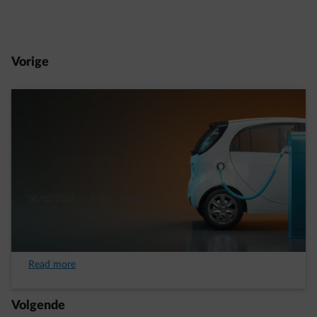
Vorige
08/02/2022
|
4 min.
|
Isabelle V.
Hoe met een gerust hart je elektrische auto
thuis opladen
Read more
Volgende