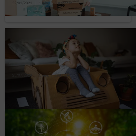
22/01/2021
|
1 min.
|
Suzanne M.
Minder CO2 dankzij deze 4 tips van Moenia
25/07/2024
|
1 min.
|
Laetitia M.
Waarom je auto af en toe in de garage laten
staan? 5 voordelen