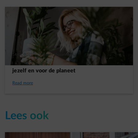
14/01/2022
|
1 min.
|
Suzanne M.
4 eenvoudige en goede voornemens voor
jezelf en voor de planeet
Read more
Lees ook