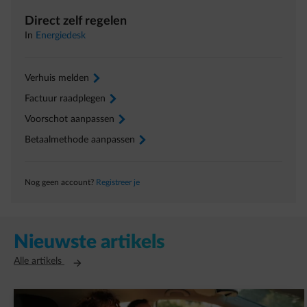
Direct zelf regelen
In
Energiedesk
Verhuis melden
arrow-right
Factuur raadplegen
arrow-right
Voorschot aanpassen
arrow-right
Betaalmethode aanpassen
arrow-right
Nog geen account?
Registreer je
Nieuwste artikels
Opent in een nieuw tabblad
Alle artikels