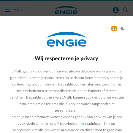
Ga naar de hoofdinhoud
normal-account-circle
search
Menu
FR
-
NL
Ingeschatte afrekening
Terug naar contactpagina
arrow-left
Wij respecteren je privacy
Vind hier meer info over je Ingeschatte afrekening.
ENGIE gebruikt cookies op haar website om de goede werking ervan te
garanderen, deze te personaliseren op basis van jouw interesses en om je
surfervaring te optimaliseren. Bepaalde cookies laten ons toe om onze
Veelgestelde vragen
reclameberichten te personaliseren via online banners of directe
Wat is de 'Ingeschatte jaarafrekening'?
berichten. Bepaalde partners van ENGIE kunnen cookies op onze website
Wat is de datum onder 'Ingeschatte jaarafrekening'?
installeren om de reclame die jou online wordt aangeboden te
personaliseren.
Indien je meer informatie wenst over ons gebruik van cookies kan je ons
cookiebeleid
hier
en ons Privacybeleid
hier
raadplegen. Klik op
Direct zelf regelen
“Accepteren” om alle cookies te aanvaarden en direct door te gaan naar