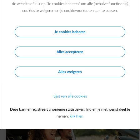
In
Energiedesk
de website of klik op "Je cookies beheren" om alle (behalve functionele)
cookies te weigeren en je cookievoorkeuren aan te passen.
Verhuis melden
arrow-right
Factuur raadplegen
arrow-right
Je cookies beheren
Voorschot aanpassen
arrow-right
Betaalmethode aanpassen
arrow-right
Alles accepteren
Nog geen account?
Registreer je
Alles weigeren
Nieuwste artikels
Lijst van alle cookies
Opent in een nieuw tabblad
Alle artikels
Deze banner registreert anonieme statistieken. Indien je niet wenst deel te
nemen,
klik hier.