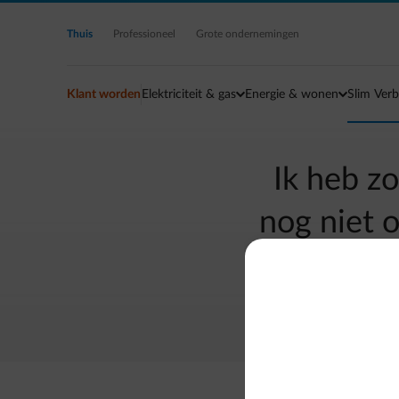
Ga naar de hoofdinhoud
Thuis
Professioneel
Grote ondernemingen
Klant worden
Elektriciteit & gas
Energie & wonen
Slim Verb
Ik heb z
nog niet o