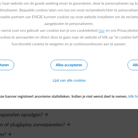
nteel vertraging in de verwerking van nieuw aangemelde PV-inst
 haar website om de goede werking ervan te garanderen, deze te personaliseren op ba
tuur van ons ontvangen of een elektriciteitsfactuur ontvangen di
ptimaliseren. Bepaalde cookies laten ons toe om onze reclameberichten te personaliser
epaalde partners van ENGIE kunnen cookies op onze website installeren om de reclame
aangeboden te personaliseren.
rdat we de gegevens van je installatie van de distributienetbeh
e wenst over ons gebruik van cookies kan je ons cookiebeleid
hier
en ons Privacybelei
ookies te aanvaarden en direct door te gaan naar de website of klik op "Je cookies be
 bezorgt, brengen wij dit met terugwerkende kracht voor jou in 
functionele) cookies te weigeren en je cookievoorkeuren aan te passen.
eheren
Alles accepteren
All
Lijst van alle cookies
ze banner registreert anonieme statistieken. Indien je niet wenst deel te nemen,
klik hi
nnepanelen opvolgen?
en of plug&play zonnepanelen?
en?