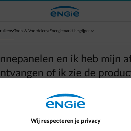
ruiken
Tools & Voordelen
Energiemarkt begrijpen
onnepanelen en ik heb mijn a
ntvangen of ik zie de produc
mijn afrekening.
arrow-left
Terug naar contactpagina
Wij respecteren je privacy