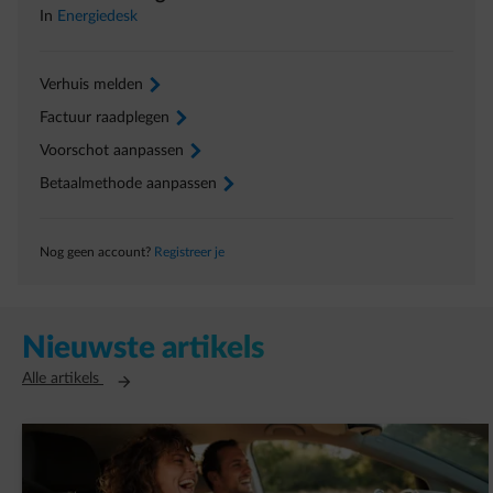
In
Energiedesk
Verhuis melden
arrow-right
Factuur raadplegen
arrow-right
Voorschot aanpassen
arrow-right
Betaalmethode aanpassen
arrow-right
Nog geen account?
Registreer je
Nieuwste artikels
Opent in een nieuw tabblad
Alle artikels