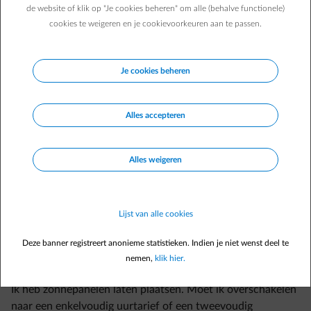
de website of klik op "Je cookies beheren" om alle (behalve functionele)
cookies te weigeren en je cookievoorkeuren aan te passen.
Je cookies beheren
Veelgestelde vragen
Alles accepteren
Wil je meer advies over het plaatsen van zonnepanelen of
plug&play zonnepanelen?
Alles weigeren
Aan wie moet ik de plaatsing van zonnepanelen melden?
Waar kan ik informatie vinden over de beslissingen voor
zonnepanelen in Vlaanderen?
Lijst van alle cookies
Is mijn woning geschikt voor zonnepanelen?
Deze banner registreert anonieme statistieken. Indien je niet wenst deel te
Hoe lang moet ik wachten op de installatie van mijn
nemen,
klik hier.
zonnepanelen?
Ik heb zonnepanelen laten plaatsen. Moet ik overschakelen
naar een enkelvoudig uurtarief of een tweevoudig