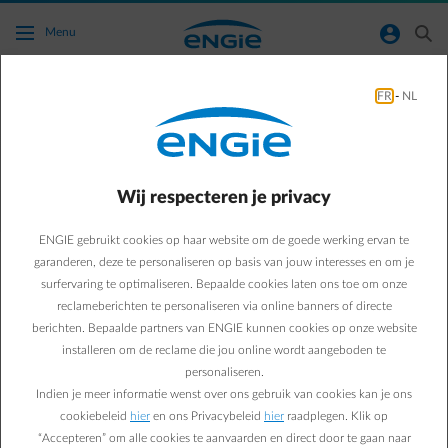
Ga naar de hoofdinhoud
normal-account-circle
search
Menu
FR
-
NL
Hoe kan ik mijn productie en besparing van
mijn zonnepanelen opvolgen?
Wij respecteren je privacy
Terug naar contactpagina
arrow-left
ENGIE gebruikt cookies op haar website om de goede werking ervan te
Je kan de productie van je zonnepanelen opvolgen via de app of de
website van je omvormer. Elk merk omvormer heeft een app of een
garanderen, deze te personaliseren op basis van jouw interesses en om je
website waarmee dit kan. Je installateur kan je hier meer informatie
surfervaring te optimaliseren. Bepaalde cookies laten ons toe om onze
over bezorgen.
reclameberichten te personaliseren via online banners of directe
Heb je een digitale meter, dan weet je precies hoeveel je
berichten. Bepaalde partners van ENGIE kunnen cookies op onze website
zonnepanelen opleveren dankzij onze gratis
ENGIE Smart App
:
installeren om de reclame die jou online wordt aangeboden te
• Bekijk je injectie en afname
personaliseren.
• Per uur, per dag, per maand, per jaar in kWh en euro volgens je
Indien je meer informatie wenst over ons gebruik van cookies kan je ons
contract
cookiebeleid
hier
en ons Privacybeleid
hier
raadplegen. Klik op
• Controleer of je afrekening doorheen het jaar nog in lijn ligt met
“Accepteren” om alle cookies te aanvaarden en direct door te gaan naar
je maandelijkse betalingen