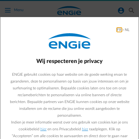
Ga naar de hoofdinhoud
normal-account-circle
search
Menu
FR
-
NL
Wat gebeurt er met mijn beloningen als ik
beslis om ENGIE te verlaten?
Wij respecteren je privacy
Terug naar contactpagina
arrow-left
ENGIE gebruikt cookies op haar website om de goede werking ervan te
We vinden het jammer dat je weggaat! Maar als je toch besluit om
ons te verlaten, zorg er dan voor dat je je uitbetaling aanvraagt
garanderen, deze te personaliseren op basis van jouw interesses en om je
terwijl je contract nog loopt. Heb je minder dan 5€ en ben je van
surfervaring te optimaliseren. Bepaalde cookies laten ons toe om onze
plan om ons te verlaten? Vraag je uitbetaling dan aan via onze
reclameberichten te personaliseren via online banners of directe
support.
berichten. Bepaalde partners van ENGIE kunnen cookies op onze website
installeren om de reclame die jou online wordt aangeboden te
Als je contract eenmaal is beëindigd en je bent overgestapt naar
personaliseren.
een andere leverancier, heb je geen toegang meer tot de Smart App
Indien je meer informatie wenst over ons gebruik van cookies kan je ons
en kunnen we je openstaande beloningen niet meer uitbetalen.
cookiebeleid
hier
en ons Privacybeleid
hier
raadplegen. Klik op
“Accepteren” om alle cookies te aanvaarden en direct door te gaan naar