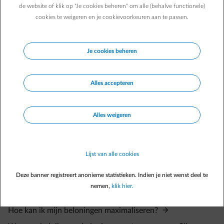
de website of klik op "Je cookies beheren" om alle (behalve functionele)
cookies te weigeren en je cookievoorkeuren aan te passen.
Je cookies beheren
Veelgestelde vragen
Hoe werken de beloningen met de Smart App van ENGIE?
Alles accepteren
Wanneer krijg ik beloningen door slim te laden via de Smart
Alles weigeren
App van ENGIE?
Ik laad slim op via de Smart App van ENGIE maar spaar
geen beloningen op in de app. Hoe komt dit?
Lijst van alle cookies
Waar kan ik het totale bedrag van mijn verzamelde
Deze banner registreert anonieme statistieken. Indien je niet wenst deel te
beloningen bekijken?
nemen,
klik hier.
Hoe laat ik mijn beloningen uitbetalen?
Hoe kan ik mijn beloningen maximaliseren?