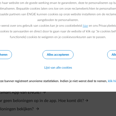
m die je laadt als slim laden aanstaat. Moet je eerder vertrekken
 haar website om de goede werking ervan te garanderen, deze te personaliseren op ba
dan 'Direct laden' via het Quick Settings menu. Je auto begint m
ptimaliseren. Bepaalde cookies laten ons toe om onze reclameberichten te personaliser
epaalde partners van ENGIE kunnen cookies op onze website installeren om de reclame
gende keer laden staat slim laden weer automatisch aan.
aangeboden te personaliseren.
e wenst over ons gebruik van cookies kan je ons cookiebeleid
hier
en ons Privacybelei
ookies te aanvaarden en direct door te gaan naar de website of klik op "Je cookies be
functionele) cookies te weigeren en je cookievoorkeuren aan te passen.
eheren
Alles accepteren
All
Lijst van alle cookies
ze banner registreert anonieme statistieken. Indien je niet wenst deel te nemen,
klik hi
NGIE?
de Smart App van ENGIE?
ar geen beloningen op in de app. Hoe komt dit?
eloningen bekijken?