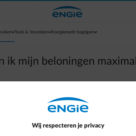
ruiken
Tools & Voordelen
Energiemarkt begrijpen
n ik mijn beloningen maximal
arrow-left
Terug naar contactpagina
rt App van ENGIE zijn afhankelijk van je gewoonte om thuis op te
essie wordt geladen. Des te meer je thuis slim laadt, des te meer
Wij respecteren je privacy