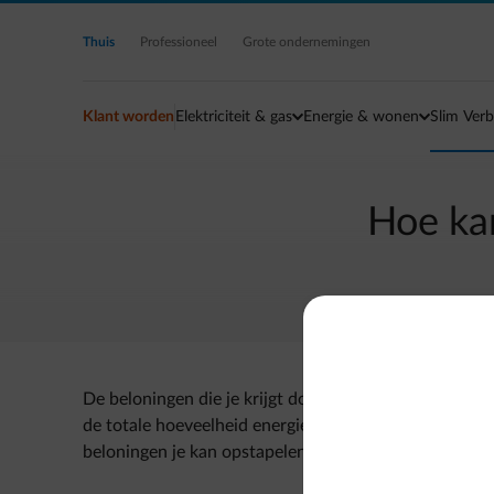
Ga naar de hoofdinhoud
Thuis
Professioneel
Grote ondernemingen
Klant worden
Elektriciteit & gas
Energie & wonen
Slim Verb
Hoe ka
De beloningen die je krijgt door te laden met de Sma
de totale hoeveelheid energie die tijdens elke oplaads
beloningen je kan opstapelen!