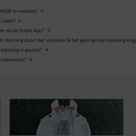
ENGIE te verlaten?
 Laden?
den via de Smart App?
d. Hoe lang duurt het vooraleer ik het geld op mijn rekening krij
 beloning is gestort?
zonnepanelen?
t in een nieuw tabblad