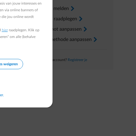
 dan
sis van jouw interesses en
Verhuis melden
arrow-right
eteen te
en via online banners of
 die jou online wordt
Factuur raadplegen
arrow-right
Voorschot aanpassen
arrow-right
d
hier
raadplegen. Klik op
heren" om alle (behalve
Betaalmethode aanpassen
arrow-right
Nog geen account?
Registreer je
es weigeren
er.