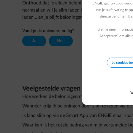
Onthoud dat je alleen beloningen krijgt voor de stroo
ENGIE gebruikt cookies op
normaal en wil je slim laden even overslaan? Gebruik 
om je surfervaring te o
directe berichten. B
laden... en je blijft beloningen ontvangen. Bij de vol
Indien je meer informati
“Accepteren” om alle c
Je cookies b
Veelgestelde vragen
De
Hoe werken de beloningen met de Smart App van E
Wanneer krijg ik beloningen door slim te laden via 
Ik laad slim op via de Smart App van ENGIE maar spa
Waar kan ik het totale bedrag van mijn verzamelde b