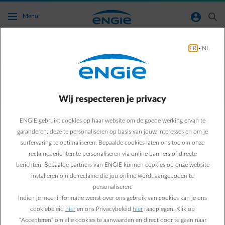
Ga naar de hoofdinhoud
normal-account-circle
search
Menu
FR
-
NL
Smart Charge: Je laadpaal koppelen
Terug naar contactpagina
arrow-left
Wij respecteren je privacy
Je hebt als ENGIE-klant vragen over het koppelen van je laadpaal
met de Smart Charge dienst in de Smart App van ENGIE? Ontdek
ENGIE gebruikt cookies op haar website om de goede werking ervan te
hieronder de antwoorden op de meest gestelde vragen van andere
garanderen, deze te personaliseren op basis van jouw interesses en om je
gebruikers.
surfervaring te optimaliseren. Bepaalde cookies laten ons toe om onze
reclameberichten te personaliseren via online banners of directe
berichten. Bepaalde partners van ENGIE kunnen cookies op onze website
installeren om de reclame die jou online wordt aangeboden te
Veelgestelde vragen
personaliseren.
Hoe koppel ik mijn laadpaal met de Smart App van ENGIE?
Indien je meer informatie wenst over ons gebruik van cookies kan je ons
cookiebeleid
hier
en ons Privacybeleid
hier
raadplegen. Klik op
Welke laadpalen kan ik koppelen met de Smart App van
“Accepteren” om alle cookies te aanvaarden en direct door te gaan naar