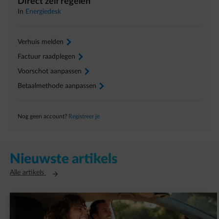
Direct zelf regelen
In
Energiedesk
Verhuis melden
arrow-right
Factuur raadplegen
arrow-right
Voorschot aanpassen
arrow-right
Betaalmethode aanpassen
arrow-right
Nog geen account?
Registreer je
Nieuwste artikels
Opent in een nieuw tabblad
Alle artikels