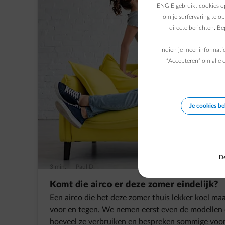
ENGIE gebruikt cookies op
om je surfervaring te o
directe berichten. B
Indien je meer informati
“Accepteren” om alle c
Je cookies b
De
3 min.
|
Paul D.
Komt die airco er deze zomer eindelijk?
Een airco die het deze zomer thuis lekker koel ma
voor en tegen. We nemen eerst even de modellen 
hoeveel ze verbruiken en bespreken sommige voo