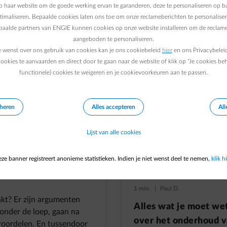
 haar website om de goede werking ervan te garanderen, deze te personaliseren op ba
ptimaliseren. Bepaalde cookies laten ons toe om onze reclameberichten te personaliser
epaalde partners van ENGIE kunnen cookies op onze website installeren om de reclame
1 min.
|
Paul D.
aangeboden te personaliseren.
De juiste dekking, ma
e wenst over ons gebruik van cookies kan je ons cookiebeleid
hier
en ons Privacybelei
geen hulp: de beperk
ookies te aanvaarden en direct door te gaan naar de website of klik op "Je cookies be
functionele) cookies te weigeren en je cookievoorkeuren aan te passen.
van je brandverzeker
eheren
Alles accepteren
All
Lijst van alle cookies
ze banner registreert anonieme statistieken. Indien je niet wenst deel te nemen,
klik hi
1 min.
|
Paul D.
akt? Er zijn argumenten
Alles wat je moet we
onder de loep, gaan na
over het onderhoud v
roordelen. En tussendoor