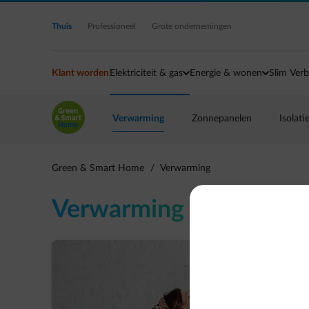
Ga naar de hoofdinhoud
Thuis
Professioneel
Grote ondernemingen
Klant worden
Elektriciteit & gas
Energie & wonen
Slim Verb
Verwarming
Zonnepanelen
Isolati
Green & Smart Home
/
Verwarming
Verwarming