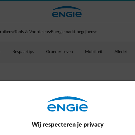
ruiken
Tools & Voordelen
Energiemarkt begrijpen
e
Bespaartips
Groener Leven
Mobiliteit
Allerlei
Wij respecteren je privacy