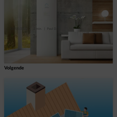
02/05/2022
|
2 min.
|
Paul D.
Een premie voor thuisbatterijen in
Vlaanderen tot 2024
Read more
Volgende