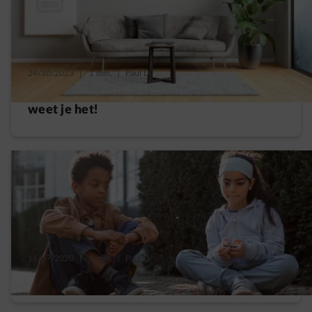
24/10/2023
|
1 min.
|
Paul D.
Hoe werkt een thuisbatterij: na 3 minuten
weet je het!
16/07/2020
|
1 min.
|
Paul D.
Hoe rendabel zullen je zonnepanelen zijn?