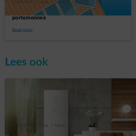
11/04/2022
|
1 min.
|
Steven V.
Zonnepanelen: goed voor planeet en
portemonnee
Read more
Lees ook
02/05/2022
|
2 min.
|
Paul D.
Een premie voor thuisbatterijen in