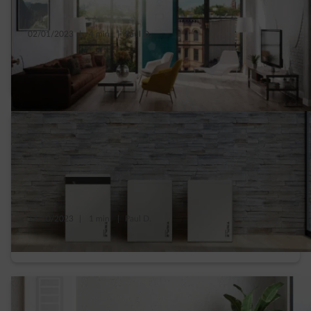
02/01/2023
|
4 min.
|
Paul D.
5 criteria voor wie een thuisbatterij wil
kopen
17/10/2023
|
1 min.
|
Paul D.
Is een thuisbatterij kopen rendabel?