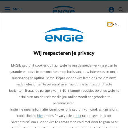
Ga naar de hoofdinhoud
normal-account-circle
search
Menu
FR
-
NL
Zonnepanelen
Green & Smart Home
Zonnepanelen
Wij respecteren je privacy
Een batterij toevoegen
ENGIE gebruikt cookies op haar website om de goede werking ervan te
aan je zonnepanelen?
garanderen, deze te personaliseren op basis van jouw interesses en om je
surfervaring te optimaliseren. Bepaalde cookies laten ons toe om onze
Klinkt goed, maar welke
reclameberichten te personaliseren via online banners of directe
berichten. Bepaalde partners van ENGIE kunnen cookies op onze website
omvormer(s) heb je nodig?
installeren om de reclame die jou online wordt aangeboden te
personaliseren.
Indien je meer informatie wenst over ons gebruik van cookies kan je ons
Paul D.
cookiebeleid
hier
en ons Privacybeleid
hier
raadplegen. Klik op
Energie-expert bij ENGIE
“Accepteren” om alle cookies te aanvaarden en direct door te gaan naar
29/04/2022
·
1 min