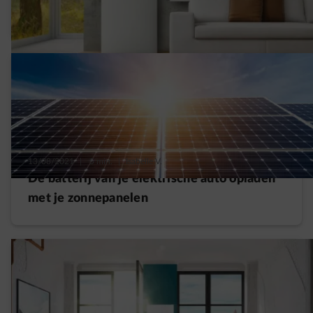
Vlaanderen tot 2024
13/08/2021
|
5 min.
|
Isabelle V.
De batterij van je elektrische auto opladen
met je zonnepanelen