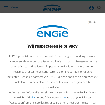
Ga naar de hoofdinhoud
normal-account-circle
search
Menu
FR
-
NL
Kunnen jullie mij helpen bij het bepalen van
een correct voorschot?
Wij respecteren je privacy
Terug naar contactpagina
arrow-left
ENGIE gebruikt cookies op haar website om de goede werking ervan te
Het spijt ons, maar we kunnen je voorschot niet simuleren op basis
van je meterstanden. We nodigen je uit om regelmatig je voorschot
garanderen, deze te personaliseren op basis van jouw interesses en om je
na te kijken.
surfervaring te optimaliseren. Bepaalde cookies laten ons toe om onze
reclameberichten te personaliseren via online banners of directe
berichten. Bepaalde partners van ENGIE kunnen cookies op onze website
installeren om de reclame die jou online wordt aangeboden te
personaliseren.
Indien je meer informatie wenst over ons gebruik van cookies kan je ons
cookiebeleid
hier
en ons Privacybeleid
hier
raadplegen. Klik op
“Accepteren” om alle cookies te aanvaarden en direct door te gaan naar