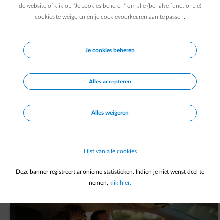
de website of klik op "Je cookies beheren" om alle (behalve functionele)
Direct zelf regelen
cookies te weigeren en je cookievoorkeuren aan te passen.
In
Energiedesk
Je cookies beheren
Verhuis melden
arrow-right
Factuur raadplegen
arrow-right
Voorschot aanpassen
arrow-right
Alles accepteren
Betaalmethode aanpassen
arrow-right
Alles weigeren
Nog geen account?
Registreer je
Lijst van alle cookies
Nieuwste artikels
Deze banner registreert anonieme statistieken. Indien je niet wenst deel te
Opent in een nieuw tabblad
Alle artikels
nemen,
klik hier.