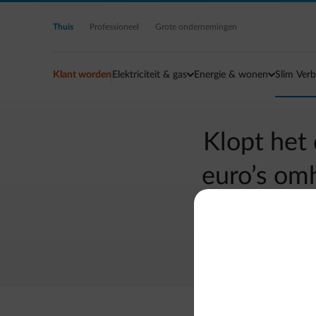
Ga naar de hoofdinhoud
Thuis
Professioneel
Grote ondernemingen
Klant worden
Elektriciteit & gas
Energie & wonen
Slim Verb
Klopt het
euro’s om
geniet