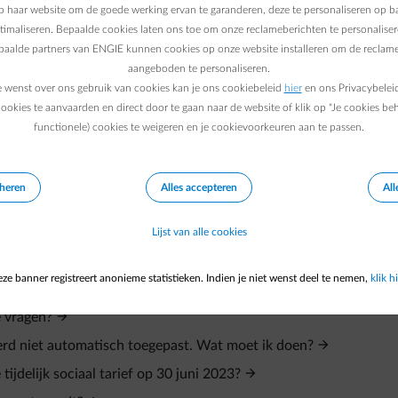
s is, hangt af van hoeveel je verbruikt. We hebben verschillende 
 haar website om de goede werking ervan te garanderen, deze te personaliseren op ba
 verbruik onder controle te houden en je betalingen te spreiden
ptimaliseren. Bepaalde cookies laten ons toe om onze reclameberichten te personaliser
epaalde partners van ENGIE kunnen cookies op onze website installeren om de reclame
rief naar een nieuw contract kan je via onze
Energy Monitor
je
aangeboden te personaliseren.
huidig verbruik met je nieuw contract kan afstemmen.
e wenst over ons gebruik van cookies kan je ons cookiebeleid
hier
en ons Privacybelei
ookies te aanvaarden en direct door te gaan naar de website of klik op "Je cookies be
functionele) cookies te weigeren en je cookievoorkeuren aan te passen.
eheren
Alles accepteren
All
Lijst van alle cookies
ze banner registreert anonieme statistieken. Indien je niet wenst deel te nemen,
klik hi
 op het tijdelijke sociaal tarief?
e vragen?
t werd niet automatisch toegepast. Wat moet ik doen?
tijdelijk sociaal tarief op 30 juni 2023?