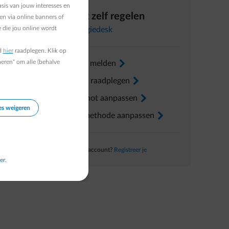
tools
sis van jouw interesses en
Direct zelf regelen
.
en via online banners of
 die jou online wordt
In
Energiedesk
d
hier
raadplegen. Klik op
heren" om alle (behalve
Verhuis melden
arrow-right
Factuur raadplegen
arrow-right
Voorschot aanpassen
arrow-right
es weigeren
Betaalmethode aanpassen
arrow-right
Nog geen account?
Registreer je
er.