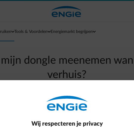
ruiken
Tools & Voordelen
Energiemarkt begrijpen
 mijn dongle meenemen wan
verhuis?
arrow-left
Terug naar contactpagina
st naar een woning waar er ook een digitale meter is. Je zal in 
Wij respecteren je privacy
en en vervolgens ook de Smart Live service opnieuw moeten ki