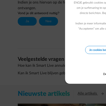
Indien je ons hiervan op de hoogte brengt kunnen we
ENGIE gebruikt cookies op
ontvangen.
om je surfervaring te o
directe berichten. B
Indien je meer informati
“Accepteren” om alle c
Je cookies b
Veelgestelde vragen
Hoe kan ik Smart Live annuleren?
Kan ik Smart Live blijven gebruiken wanneer ik ENGIE
De
Nieuwste artikels
Open
Alle artikels