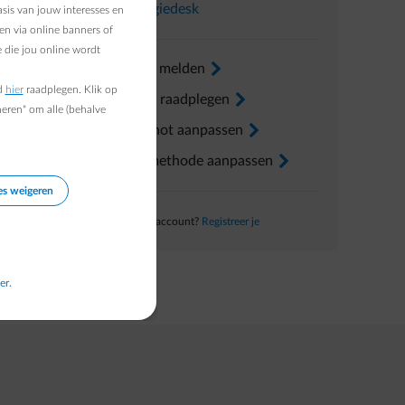
t te
In
Energiedesk
sis van jouw interesses en
en via online banners of
 die jou online wordt
Verhuis melden
arrow-right
d
hier
raadplegen. Klik op
Factuur raadplegen
arrow-right
heren" om alle (behalve
Voorschot aanpassen
arrow-right
Betaalmethode aanpassen
arrow-right
es weigeren
Nog geen account?
Registreer je
er.