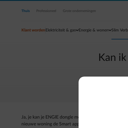
Ga naar de hoofdinhoud
Thuis
Professioneel
Grote ondernemingen
Klant worden
Elektriciteit & gas
Energie & wonen
Slim Verb
Kan ik
Ja, je kan je ENGIE dongle meenemen wanneer je verhui
nieuwe woning de Smart app opnieuw moeten activer