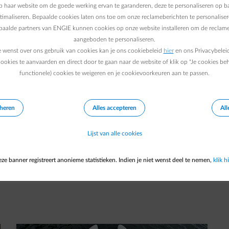
 de dienst activeren zonder dat je een nieuwe ENGIE dongle hoef
 haar website om de goede werking ervan te garanderen, deze te personaliseren op ba
ptimaliseren. Bepaalde cookies laten ons toe om onze reclameberichten te personaliser
epaalde partners van ENGIE kunnen cookies op onze website installeren om de reclame
aangeboden te personaliseren.
e wenst over ons gebruik van cookies kan je ons cookiebeleid
hier
en ons Privacybelei
ookies te aanvaarden en direct door te gaan naar de website of klik op "Je cookies be
functionele) cookies te weigeren en je cookievoorkeuren aan te passen.
eheren
Alles accepteren
All
Lijst van alle cookies
 verlaat?
ze banner registreert anonieme statistieken. Indien je niet wenst deel te nemen,
klik hi
t in een nieuw tabblad